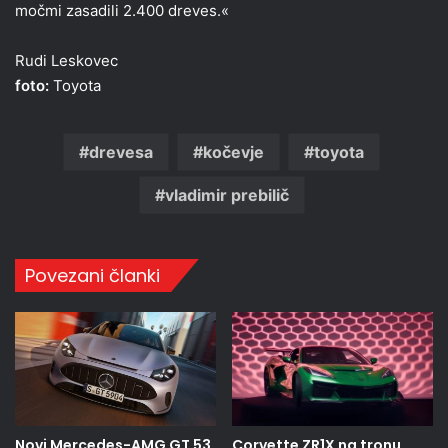
močmi zasadili 2.400 dreves.«
Rudi Leskovec
foto:
Toyota
drevesa
kočevje
toyota
vladimir prebilič
Povezani članki
Novi Mercedes-AMG GT 53
Corvette ZR1X na tronu