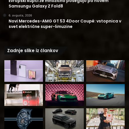
Evropski kupci že množično posegajo po novem
Samsungu Galaxy Z Fold8
6. avgusta, 2026
Novi Mercedes-AMG GT 53 4Door Coupé: vstopnica v
svet električne super-limuzine
Zadnje slike iz člankov