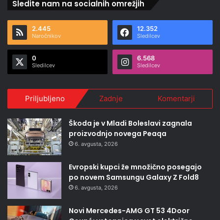
Sledite nam na socialnih omrežjih
2.445
12.352
Naročnikov
Sledilcev
0
6.568
Sledilcev
Sledilcev
Priljubljeno
Zadnje
Komentarji
Škoda je v Mladi Boleslavi zagnala
proizvodnjo novega Peaqa
6. avgusta, 2026
Evropski kupci že množično posegajo
po novem Samsungu Galaxy Z Fold8
6. avgusta, 2026
Novi Mercedes-AMG GT 53 4Door