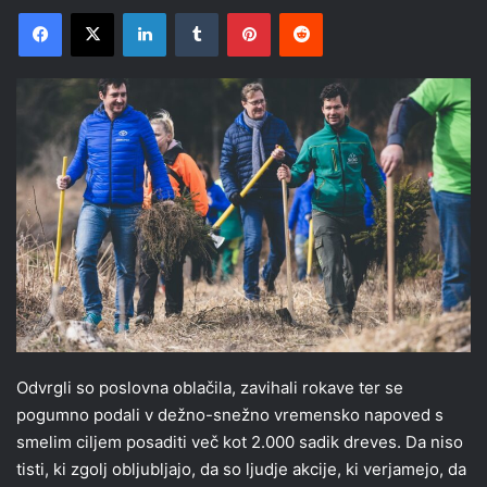
Facebook
X
LinkedIn
Tumblr
Pinterest
Reddit
Odvrgli so poslovna oblačila, zavihali rokave ter se
pogumno podali v dežno-snežno vremensko napoved s
smelim ciljem posaditi več kot 2.000 sadik dreves. Da niso
tisti, ki zgolj obljubljajo, da so ljudje akcije, ki verjamejo, da