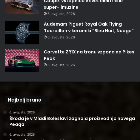
Coupé: vstopnica v svet električne
super-limuzine
6. avgusta, 2026
Audemars Piguet Royal Oak Flying
Tourbillon v keramiki “Bleu Nuit, Nuage”
6. avgusta, 2026
Corvette ZR1X na tronu vzpona na Pikes
Peak
6. avgusta, 2026
Najbolj brano
6. avgusta, 2026
Škoda je v Mladi Boleslavi zagnala proizvodnjo novega
Peaqa
6. avgusta, 2026