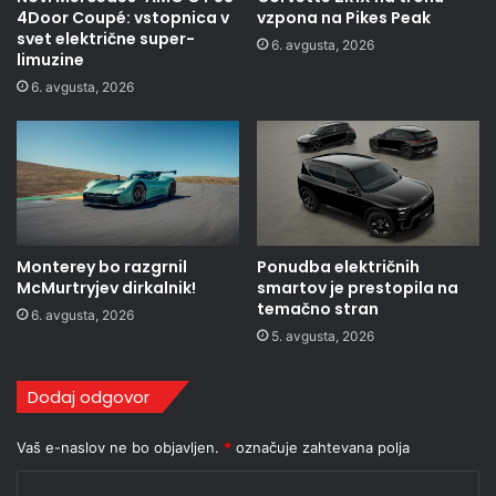
4Door Coupé: vstopnica v
vzpona na Pikes Peak
svet električne super-
6. avgusta, 2026
limuzine
6. avgusta, 2026
Monterey bo razgrnil
Ponudba električnih
McMurtryjev dirkalnik!
smartov je prestopila na
temačno stran
6. avgusta, 2026
5. avgusta, 2026
Dodaj odgovor
Vaš e-naslov ne bo objavljen.
*
označuje zahtevana polja
K