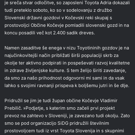
je sreča stvar odločitve, so zaposleni Toyota Adria dokazali
tudi preteklo soboto, ko so v sodelovanju z družbo
Slovenski državni gozdovi v Kočevski reki skupaj s
prostovoljci Občine Kočevje pomladili slovenski gozd in na
koncu posadili več kot 2.400 sadik dreves.
Namen zasaditve še enega v nizu Toyotininih gozdov je na
najučinkovitejši način približati širši populaciji skrb za
okolje ter aktivno podpirati in pospeševati razvoj kvalitetne
in zdrave življenjske kulture. S tem želijo širiti zavedanje,
da smo za našo prihodnost odgovorni mi sami in da vsak
lahko s svojimi ravnanji prispeva k boljšemu jutri in še dlje.
Pridružil se jim je tudi župan občine Kočevje Vladimir
Prebilič. »Podjetje, s katerim smo začeli prvi projekt
prevoz na zahtevo v Sloveniji, je zavezano tudi okolju. Zato
smo se pod organizacijo SiDG pridružili številnim
prostovoljcem tudi iz vrst Toyota Slovenija in s skupnimi