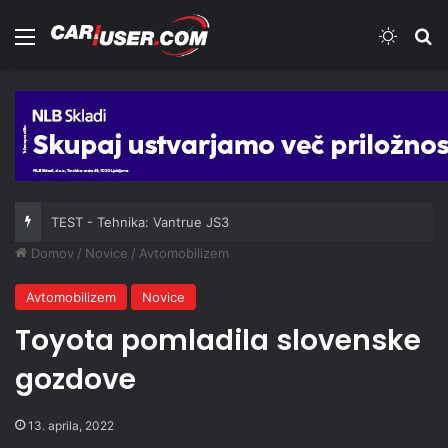
Meni
Switch
Iš
TEST - Tehnika: Vantrue JS3
Domov
/
Novice
/
Avtomobilizem
Avtomobilizem
Novice
Toyota pomladila slovenske
gozdove
13. aprila, 2022