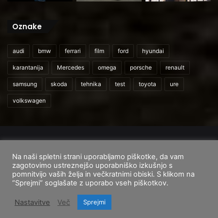
Oznake
audi
bmw
ferrari
film
ford
hyundai
karantanija
Mercedes
omega
porsche
renault
samsung
skoda
tehnika
test
toyota
ure
volkswagen
© 2026
CarAndUser.com
Na naši spletni strani uporabljamo piškotke, da vam
Domov
O nas
Cenik storitev
Pogoji uporabe
zagotovimo ustreznejšo uporabniško izkušnjo s
pomnitvijo vaših želja in večkratnimi obiski. S klikom na
Facebook
Instagram
TikTok
“Sprejmi” soglašate z uporabo vseh piškotkov.
Nastavitve
Več
Sprejmi