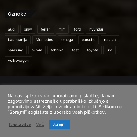
Oznake
audi
bmw
ferrari
film
ford
hyundai
karantanija
Mercedes
omega
porsche
renault
samsung
skoda
tehnika
test
toyota
ure
volkswagen
© 2026
CarAndUser.com
Na naši spletni strani uporabljamo piškotke, da vam
Domov
O nas
Cenik storitev
Pogoji uporabe
zagotovimo ustreznejšo uporabniško izkušnjo s
pomnitvijo vaših želja in večkratnimi obiski. S klikom na
Facebook
Instagram
TikTok
“Sprejmi” soglašate z uporabo vseh piškotkov.
Nastavitve
Več
Sprejmi