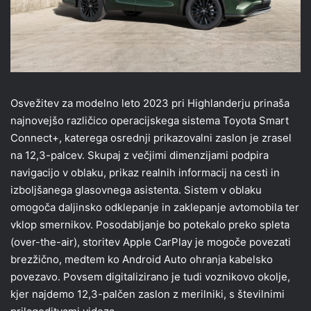
Osvežitev za modelno leto 2023 pri Highlanderju prinaša
najnovejšo različico operacijskega sistema Toyota Smart
Connect+, katerega osrednji prikazovalni zaslon je zrasel
na 12,3-palcev. Skupaj z večjimi dimenzijami podpira
navigacijo v oblaku, prikaz realnih informacij na cesti in
izboljšanega glasovnega asistenta. Sistem v oblaku
omogoča daljinsko odklepanje in zaklepanje avtomobila ter
vklop smernikov. Posodabljanje bo potekalo preko spleta
(over-the-air), storitev Apple CarPlay je mogoče povezati
brezžično, medtem ko Android Auto ohranja kabelsko
povezavo. Povsem digitalizirano je tudi voznikovo okolje,
kjer najdemo 12,3-palčen zaslon z merilniki, s številnimi