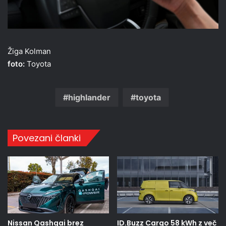
Žiga Kolman
foto:
Toyota
highlander
toyota
Povezani članki
Nissan Qashqai brez
ID.Buzz Cargo 58 kWh z več