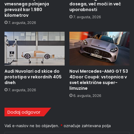
vmesnega polnjenja
dosega, več moči in več
prevozil kar 1.980
uporabnosti
kilometrov
7. avgusta, 2026
7. avgusta, 2026
Audi Nuvolari od skice do
Novi Mercedes-AMG GT 53
prototipa v rekordnih 405
4Door Coupé: vstopnica v
dneh
svet električne super-
limuzine
7. avgusta, 2026
6. avgusta, 2026
Dodaj odgovor
Vaš e-naslov ne bo objavljen.
*
označuje zahtevana polja