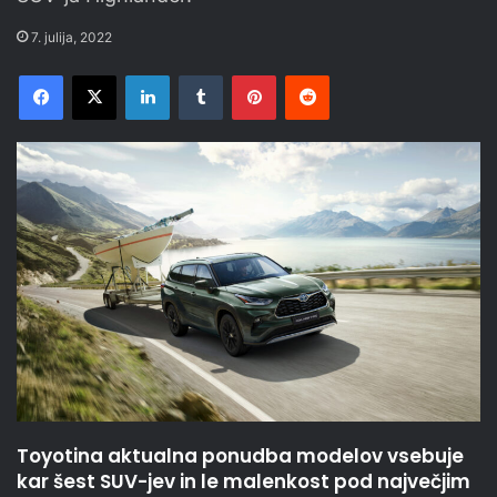
7. julija, 2022
Facebook
X
LinkedIn
Tumblr
Pinterest
Reddit
Toyotina aktualna ponudba modelov vsebuje
kar šest SUV-jev in le malenkost pod največjim