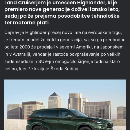
Land Cruiserjem je umeščen Highlander, ki je
premiero nove generacije doživel lansko leto,
sedaj pa že prejema posodobitve tehnološke
ter motorne plati.
Čeprav je Highlinder precej novo ime na evropskem trgu,
je trenutni model že četrta generacija, saj so ga predhodno
od leta 2000 že prodajali v severni Ameriki, na Japonskem
in v Avstraliji, vendar je rastoče povpraševanje po velikih
sedemsedežnih SUV-jih omogočilo širjenje tudi na staro
celino, kjer že kraljuje Škoda Kodiaq.