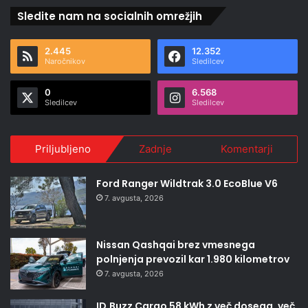
Sledite nam na socialnih omrežjih
2.445
12.352
Naročnikov
Sledilcev
0
6.568
Sledilcev
Sledilcev
Priljubljeno
Zadnje
Komentarji
Ford Ranger Wildtrak 3.0 EcoBlue V6
7. avgusta, 2026
Nissan Qashqai brez vmesnega
polnjenja prevozil kar 1.980 kilometrov
7. avgusta, 2026
ID.Buzz Cargo 58 kWh z več dosega, več