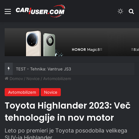
Meni
Switch
Iš
TEST - Tehnika: Vantrue JS3
Domov
/
Novice
/
Avtomobilizem
Avtomobilizem
Novice
Toyota Highlander 2023: Več
tehnologije in nov motor
Leto po premieri je Toyota posodobila velikega
SUV-ja Highlander.