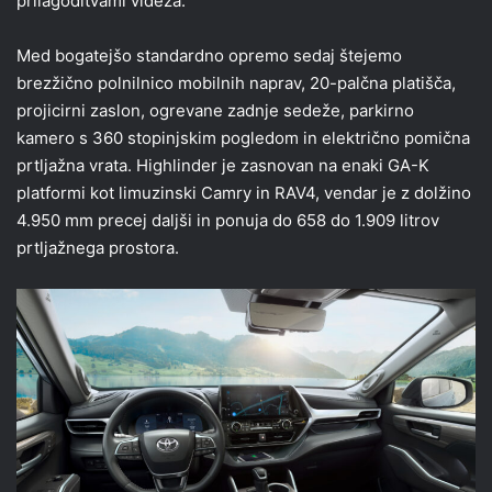
prilagoditvami videza.
Med bogatejšo standardno opremo sedaj štejemo
brezžično polnilnico mobilnih naprav, 20-palčna platišča,
projicirni zaslon, ogrevane zadnje sedeže, parkirno
kamero s 360 stopinjskim pogledom in električno pomična
prtljažna vrata. Highlinder je zasnovan na enaki GA-K
platformi kot limuzinski Camry in RAV4, vendar je z dolžino
4.950 mm precej daljši in ponuja do 658 do 1.909 litrov
prtljažnega prostora.