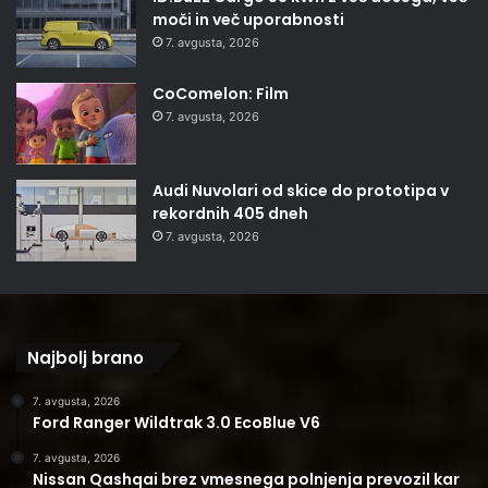
moči in več uporabnosti
7. avgusta, 2026
CoComelon: Film
7. avgusta, 2026
Audi Nuvolari od skice do prototipa v
rekordnih 405 dneh
7. avgusta, 2026
Najbolj brano
7. avgusta, 2026
Ford Ranger Wildtrak 3.0 EcoBlue V6
7. avgusta, 2026
Nissan Qashqai brez vmesnega polnjenja prevozil kar