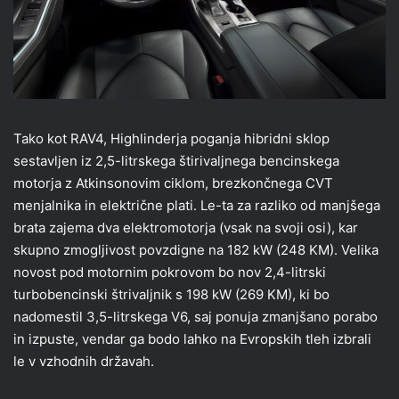
Tako kot RAV4, Highlinderja poganja hibridni sklop
sestavljen iz 2,5-litrskega štirivaljnega bencinskega
motorja z Atkinsonovim ciklom, brezkončnega CVT
menjalnika in električne plati. Le-ta za razliko od manjšega
brata zajema dva elektromotorja (vsak na svoji osi), kar
skupno zmogljivost povzdigne na 182 kW (248 KM). Velika
novost pod motornim pokrovom bo nov 2,4-litrski
turbobencinski štrivaljnik s 198 kW (269 KM), ki bo
nadomestil 3,5-litrskega V6, saj ponuja zmanjšano porabo
in izpuste, vendar ga bodo lahko na Evropskih tleh izbrali
le v vzhodnih državah.