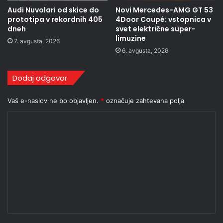
Audi Nuvolari od skice do
Novi Mercedes-AMG GT 53
prototipa v rekordnih 405
4Door Coupé: vstopnica v
dneh
svet električne super-
limuzine
7. avgusta, 2026
6. avgusta, 2026
Dodaj odgovor
Vaš e-naslov ne bo objavljen.
*
označuje zahtevana polja
K
o
m
e
n
t
a
r