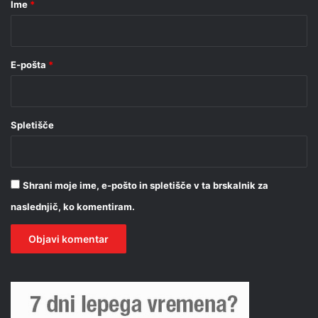
Ime
*
*
E-pošta
*
Spletišče
Shrani moje ime, e-pošto in spletišče v ta brskalnik za
naslednjič, ko komentiram.