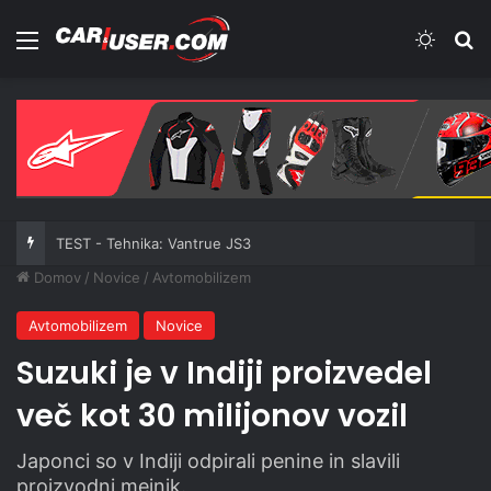
Meni
Switch
Iš
TEST - Tehnika: Vantrue JS3
Domov
/
Novice
/
Avtomobilizem
Avtomobilizem
Novice
Suzuki je v Indiji proizvedel
več kot 30 milijonov vozil
Japonci so v Indiji odpirali penine in slavili
proizvodni mejnik.