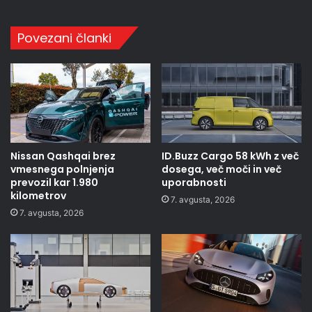
Povezani članki
Nissan Qashqai brez
ID.Buzz Cargo 58 kWh z več
vmesnega polnjenja
dosega, več moči in več
prevozil kar 1.980
uporabnosti
kilometrov
7. avgusta, 2026
7. avgusta, 2026