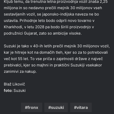
Kljub temu, da trenutna letna proizvodnja vozil znaša 2,25
milijona in so nedavno prečili mejnik 30 milijonov vseh
sestavljenih vozil, se japonsko-indijska naveza ne bo
ustavila. Prihodnje leto bodo odprli novo tovarno v
Kharkhodi, v letu 2028 pa bodo širili proizvodnjo v
podružnici Gujarat, zato so ambicije visoke.
Suzuki je tako v 40-ih letih prečil mejnik 30 milijonov vozil,
kar je hitreje kot na domačih tleh, kjer so za to potrebovali
več kot 55 let. To vse priča o zajetnosti države z največ
prebivalci, kjer so majhni in praktični Suzukiji vsekakor
zanimivi za nakup.
Blaž Likovič
foto:
Suzuki
fronx
suzuki
vitara