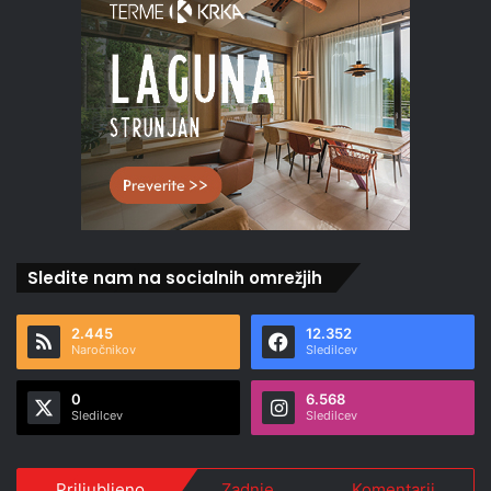
Sledite nam na socialnih omrežjih
2.445
12.352
Naročnikov
Sledilcev
0
6.568
Sledilcev
Sledilcev
Priljubljeno
Zadnje
Komentarji