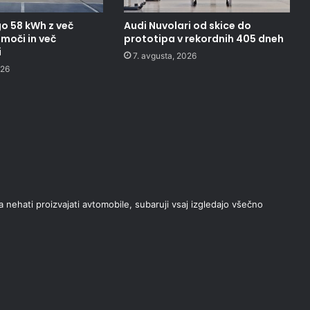
o 58 kWh z več
Audi Nuvolari od skice do
moči in več
prototipa v rekordnih 405 dneh
i
7. avgusta, 2026
026
ta nehati proizvajati avtomobile, subaruji vsaj izgledajo všečno