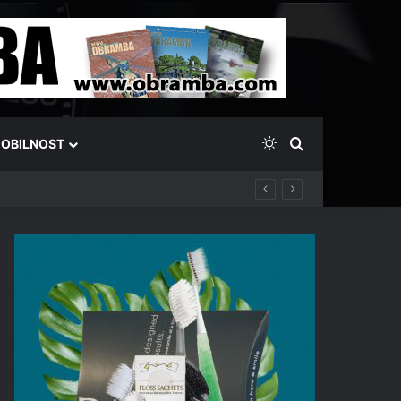
Switch skin
Išči
OBILNOST