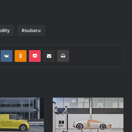
ility
subaru
t
eddit
VKontakte
Odnoklassniki
Pocket
Deli po epošti
Natisni