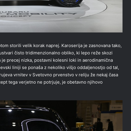
om storili velik korak naprej. Karoserija je zasnovana tako,
ustvari čisto tridimenzionalno obliko, ki lepo reže skozi
 je precej nizka, postavni kolesni loki in aerodinamična
vski liniji se ponaša z nekoliko višjo oddaljenostjo od tal,
ujeva vrnitev v Svetovno prvenstvo v reliju že nekaj časa
ept tega verjetno ne potrjuje, je obetavno njihovo