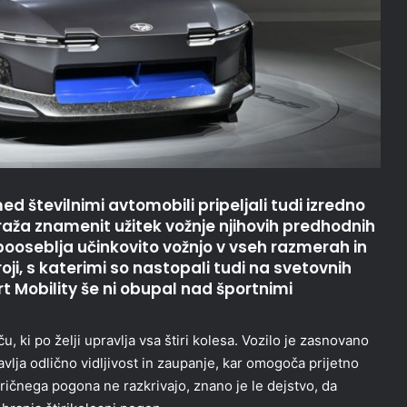
d številnimi avtomobili pripeljali tudi izredno
aža znamenit užitek vožnje njihovih predhodnih
 pooseblja učinkovito vožnjo v vseh razmerah in
troji, s katerimi so nastopali tudi na svetovnih
rt Mobility še ni obupal nad športnimi
, ki po želji upravlja vsa štiri kolesa. Vozilo je zasnovano
lja odlično vidljivost in zaupanje, kar omogoča prijetno
ričnega pogona ne razkrivajo, znano je le dejstvo, da