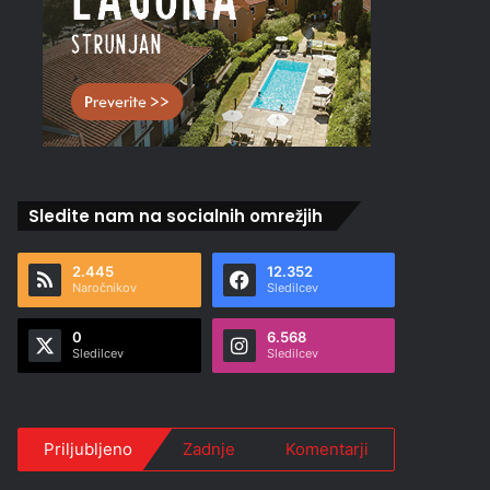
Sledite nam na socialnih omrežjih
2.445
12.352
Naročnikov
Sledilcev
0
6.568
Sledilcev
Sledilcev
Priljubljeno
Zadnje
Komentarji