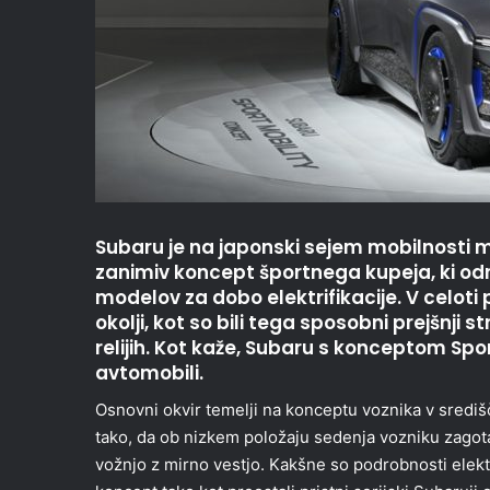
Subaru je na japonski sejem mobilnosti me
zanimiv koncept športnega kupeja, ki odr
modelov za dobo elektrifikacije. V celoti
okolji, kot so bili tega sposobni prejšnji s
relijih. Kot kaže, Subaru s konceptom Spo
avtomobili.
Osnovni okvir temelji na konceptu voznika v središču
tako, da ob nizkem položaju sedenja vozniku zagotav
vožnjo z mirno vestjo. Kakšne so podrobnosti elekt