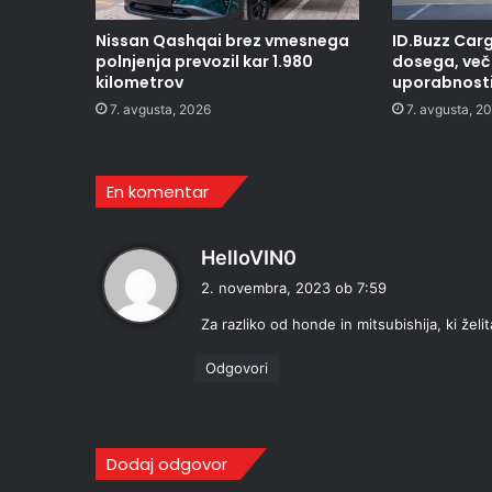
Nissan Qashqai brez vmesnega
ID.Buzz Carg
polnjenja prevozil kar 1.980
dosega, več 
kilometrov
uporabnost
7. avgusta, 2026
7. avgusta, 2
En komentar
p
HelloVIN0
r
2. novembra, 2023 ob 7:59
a
Za razliko od honde in mitsubishija, ki želi
v
i
Odgovori
:
Dodaj odgovor