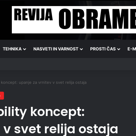
TEHNIKA
NASVETI IN VARNOST
PROSTI ČAS
E-M
koncept: upanje za vrnitev v svet relija ostaja
e
ility koncept:
v svet relija ostaja