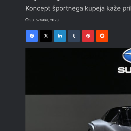
Koncept športnega kupeja kaže pri
30. oktobra, 2023
Facebook
X
LinkedIn
Tumblr
Pinterest
Reddit