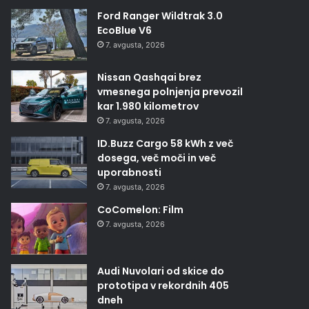
Ford Ranger Wildtrak 3.0
EcoBlue V6
7. avgusta, 2026
Nissan Qashqai brez
vmesnega polnjenja prevozil
kar 1.980 kilometrov
7. avgusta, 2026
ID.Buzz Cargo 58 kWh z več
dosega, več moči in več
uporabnosti
7. avgusta, 2026
CoComelon: Film
7. avgusta, 2026
Audi Nuvolari od skice do
prototipa v rekordnih 405
dneh