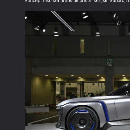
koncept tako kot preostali pristni serijski Subaruji 