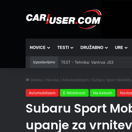
NOVICE
TESTI
DRUŽABNO
URE
Izpostavljeno
TEST - Tehnika: Vantrue JS3
Domov
/
Novice
/
Avtomobilizem
/
Subaru Sport Mobility 
Avtomobilizem
E-Mobilnost
Na kolesih
Novic
Subaru Sport Mob
upanje za vrnitev 