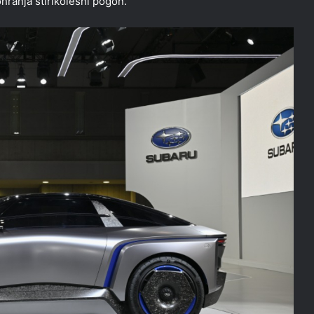
ohranja štirikolesni pogon.