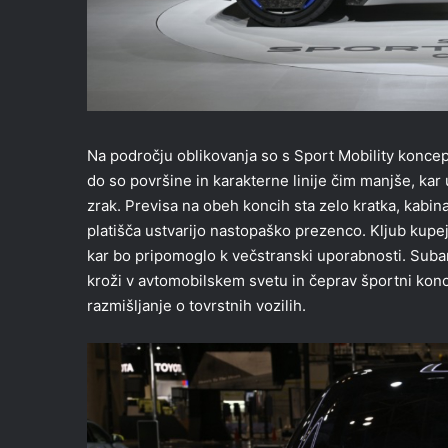
Na področju oblikovanja so s Sport Mobility koncept
do so površine in karakterne linije čim manjše, kar 
zrak. Previsa na obeh koncih sta zelo kratka, kabina
platišča ustvarijo nastopaško prezenco. Kljub kupeje
kar bo pripomoglo k večstranski uporabnosti. Subar
kroži v avtomobilskem svetu in čeprav športni konc
razmišljanje o tovrstnih vozilih.