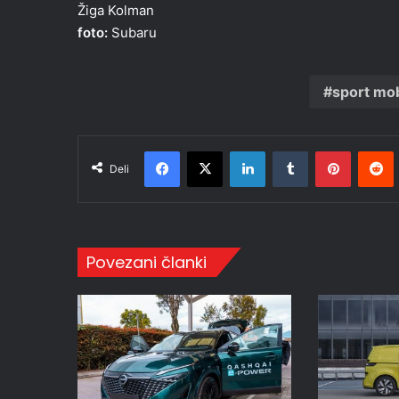
Žiga Kolman
foto:
Subaru
sport mob
Facebook
X
LinkedIn
Tumblr
Pinteres
R
Deli
Povezani članki