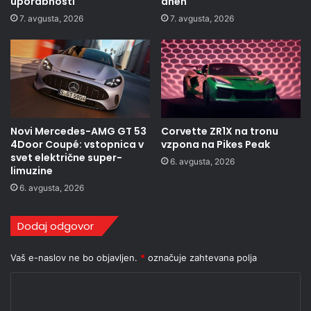
uporabnosti
dneh
7. avgusta, 2026
7. avgusta, 2026
Novi Mercedes-AMG GT 53
Corvette ZR1X na tronu
4Door Coupé: vstopnica v
vzpona na Pikes Peak
svet električne super-
6. avgusta, 2026
limuzine
6. avgusta, 2026
Dodaj odgovor
Vaš e-naslov ne bo objavljen.
*
označuje zahtevana polja
K
o