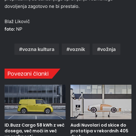
dovoljenja zagotovo ne bi prestalo.
Blaž Likovič
foto:
NP
vozna kultura
voznik
vožnja
Povezani članki
ID.Buzz Cargo 58 kWh z več
Audi Nuvolari od skice do
dosega, več moči in več
prototipa v rekordnih 405