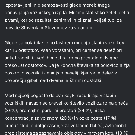
izpostavljeni in o samozavesti glede morebitnega
ponavljanja vozniškega izpita. Mi smo statistiko želeli deliti
z vami, ker so rezultati zanimivi in bi znali veljati tudi za
navade Slovenk in Slovencev za volanom.
Glede samokritike je po lastnem mnenju slabih voznikov
kar 15 odstotkov vseh vprašanih, pri čemer se delež pri
anketirancih iz večjih mest oziroma prestolnic dvigne
preko 30 odstotkov. Da je končna številka za polovico nižja
poskrbijo vozniki iz manjših naselij, kjer se je delež v
povprečju gibal med dvema in štirimi odstotki.
Med najbolj pogoste dejavnike, ki rezultirajo v slabih
vozniških navadh so preveliko število vozil oziroma gneča
(36%), premajhni parkirni prostori (24 %), nizka
koncentracija za volanom (20 %) in ozke ceste (17 %),
čemur sledijo dolgočasenje za volanom (14 %), avtomobil
brez sistema za zaznavanje objektov v mrtvem kotu (13 %)