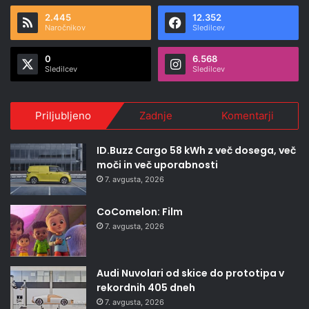
2.445
12.352
Naročnikov
Sledilcev
0
6.568
Sledilcev
Sledilcev
Priljubljeno
Zadnje
Komentarji
ID.Buzz Cargo 58 kWh z več dosega, več
moči in več uporabnosti
7. avgusta, 2026
CoComelon: Film
7. avgusta, 2026
Audi Nuvolari od skice do prototipa v
rekordnih 405 dneh
7. avgusta, 2026