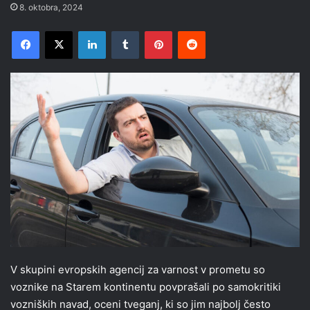
8. oktobra, 2024
Facebook
X
LinkedIn
Tumblr
Pinterest
Reddit
V skupini evropskih agencij za varnost v prometu so
voznike na Starem kontinentu povprašali po samokritiki
vozniških navad, oceni tveganj, ki so jim najbolj često