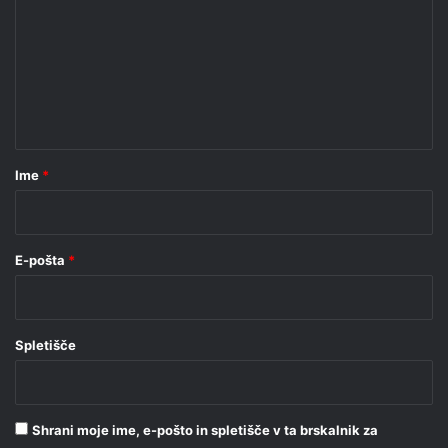
m
e
n
t
a
r
Ime
*
*
E-pošta
*
Spletišče
Shrani moje ime, e-pošto in spletišče v ta brskalnik za