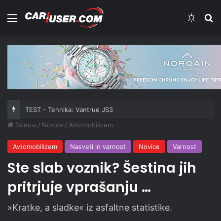
Meni
Switch
Iš
TEST - Tehnika: Vantrue JS3
Domov
/
Novice
/
Avtomobilizem
Avtomobilizem
Nasveti in varnost
Novice
Varnost
Ste slab voznik? Šestina jih
pritrjuje vprašanju …
»Kratke, a sladke« iz asfaltne statistike.