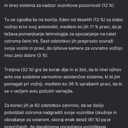
in brez sistema za nadzor voznikove pozornosti (12 %).
Tu se zgodba še ne konča. Eden od desetih (12 %) za slabo
vožnjo krivi svoj avtomobil, medtem ko jih 11 % pravi, da je
težava pomanjkanje tehnologije za opozarjanje na nalet
oziroma čelni trk. Šest odstotkov jih preprosto sovraži
svoje vozilo in pravi, da njihove kamere za vzvratno vožnjo
niso zelo dobre (3 %).
Tretjina (32 %) gre še korak dlje in si želi, da bi imel njihov
avto vse sodobne varnostno-asistenčne sisteme, ki bi jim
pomagali pri vožnji, medtem ko 36 % vprašanih pravi, da bi
se v večjem avtu počutili varnejše.
Za konec jih je 62 odstotkov odvrnilo, da se želijo
poboljšati oziroma nadgraditi svoje vozniške izkušnje in
obnašanje za volanom, skoraj enak delež (61 %) pa je
prepričanih, da današnjega opravljanja vozniškega