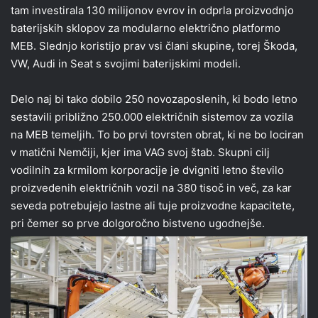
tam investirala 130 milijonov evrov in odprla proizvodnjo
baterijskih sklopov za modularno električno platformo
MEB. Slednjo koristijo prav vsi člani skupine, torej Škoda,
VW, Audi in Seat s svojimi baterijskimi modeli.
Delo naj bi tako dobilo 250 novozaposlenih, ki bodo letno
sestavili približno 250.000 električnih sistemov za vozila
na MEB temeljih. To bo prvi tovrsten obrat, ki ne bo lociran
v matični Nemčiji, kjer ima VAG svoj štab. Skupni cilj
vodilnih za krmilom korporacije je dvigniti letno število
proizvedenih električnih vozil na 380 tisoč in več, za kar
seveda potrebujejo lastne ali tuje proizvodne kapacitete,
pri čemer so prve dolgoročno bistveno ugodnejše.