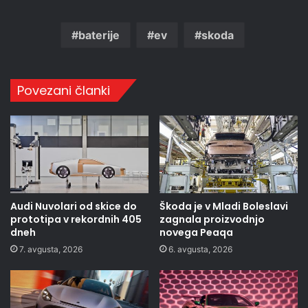
baterije
ev
skoda
Povezani članki
Audi Nuvolari od skice do
Škoda je v Mladi Boleslavi
prototipa v rekordnih 405
zagnala proizvodnjo
dneh
novega Peaqa
7. avgusta, 2026
6. avgusta, 2026