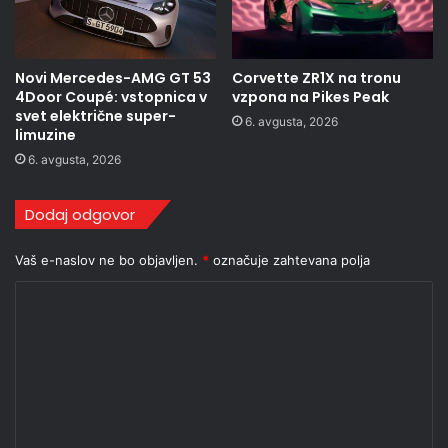
Novi Mercedes-AMG GT 53
Corvette ZR1X na tronu
4Door Coupé: vstopnica v
vzpona na Pikes Peak
svet električne super-
6. avgusta, 2026
limuzine
6. avgusta, 2026
Dodaj odgovor
Vaš e-naslov ne bo objavljen.
*
označuje zahtevana polja
K
o
m
e
n
t