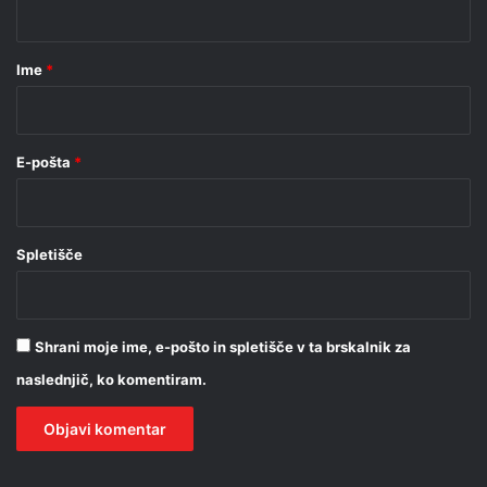
a
r
Ime
*
*
E-pošta
*
Spletišče
Shrani moje ime, e-pošto in spletišče v ta brskalnik za
naslednjič, ko komentiram.