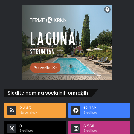
Sledite nam na socialnih omrežjih
2.445
12.352
Naročnikov
Sledilcev
0
6.568
Sledilcev
Sledilcev