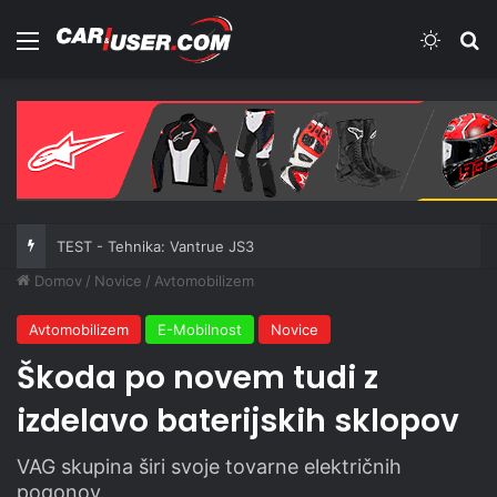
Meni
Switch
Iš
TEST - Tehnika: Vantrue JS3
Domov
/
Novice
/
Avtomobilizem
Avtomobilizem
E-Mobilnost
Novice
Škoda po novem tudi z
izdelavo baterijskih sklopov
VAG skupina širi svoje tovarne električnih
pogonov.