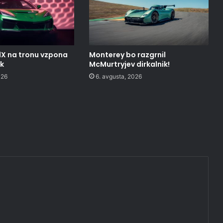
1X na tronu vzpona
Monterey bo razgrnil
ak
McMurtryjev dirkalnik!
026
6. avgusta, 2026