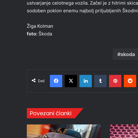
ustvarjanje celotnega vozila. Začel je z hitrimi skic
sodoben poklon enemu najbolj priljubljenih Škodin
Žiga Kolman
foto:
Škoda
skoda
Facebook
X
LinkedIn
Tumblr
Pinteres
R
Deli
Povezani članki