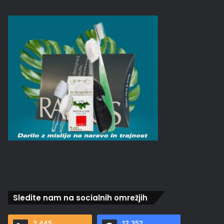
Sledite nam na socialnih omrežjih
2.445
12.352