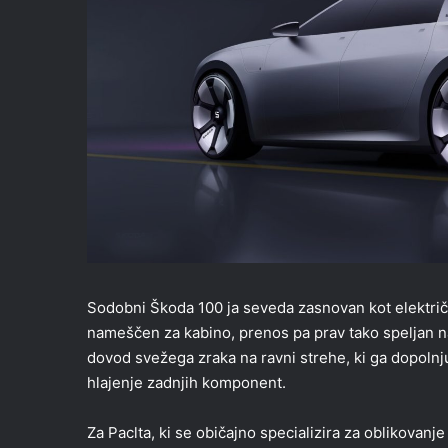
Sodobni Škoda 100 ja seveda zasnovan kot električn
nameščen za kabino, prenos pa prav tako speljan n
dovod svežega zraka na ravni strehe, ki ga dopolnju
hlajenje zadnjih komponent.
Za Paclta, ki se običajno specializira za oblikovanj