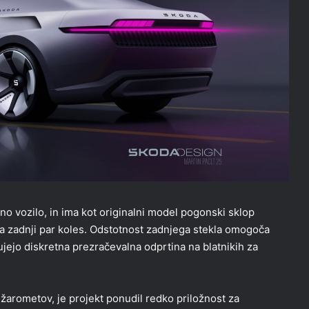
o vozilo, in ima kot originalni model pogonski sklop
a zadnji par koles. Odstotnost zadnjega stekla omogoča
jejo diskretna prezračevalna odprtina na blatnikih za
e žarometov, je projekt ponudil redko priložnost za