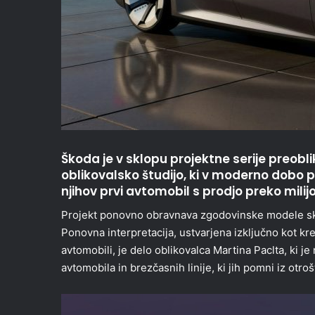
Škoda je v sklopu projektne serije preob
oblikovalsko študijo, ki v moderno dobo 
njihov prvi avtomobil s prodjo preko milij
Projekt ponovno obravnava zgodovinske modele sk
Ponovna interpretacija, ustvarjena izključno kot kr
avtomobili, je delo oblikovalca Martina Paclta, ki je
avtomobila in brezčasnih linije, ki jih pomni iz otroš