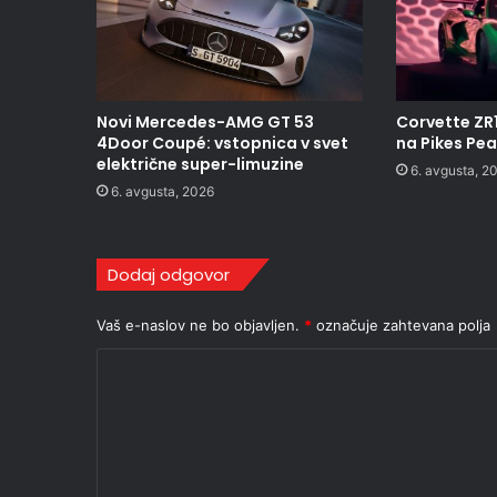
Novi Mercedes-AMG GT 53
Corvette ZR
4Door Coupé: vstopnica v svet
na Pikes Pe
električne super-limuzine
6. avgusta, 2
6. avgusta, 2026
Dodaj odgovor
Vaš e-naslov ne bo objavljen.
*
označuje zahtevana polja
K
o
m
e