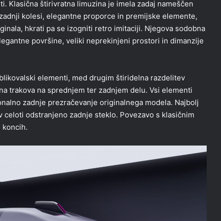
i. Klasična štirivratna limuzina je imela zadaj nameščen
a zadnji kolesi, elegantne proporce in premijske elemente,
riginala, hkrati pa se izogniti retro imitaciji. Njegova sodobna
elegantne površine, veliki neprekinjeni prostori in dimanzije
likovalski elementi, med drugim štiridelna razdelitev
bna trakova na sprednjem ter zadnjem delu. Vsi elementi
onalno zadnje prezračevanje originalnega modela. Najbolj
 v celoti odstranjeno zadnje steklo. Povezavo s klasičnim
 koncih.