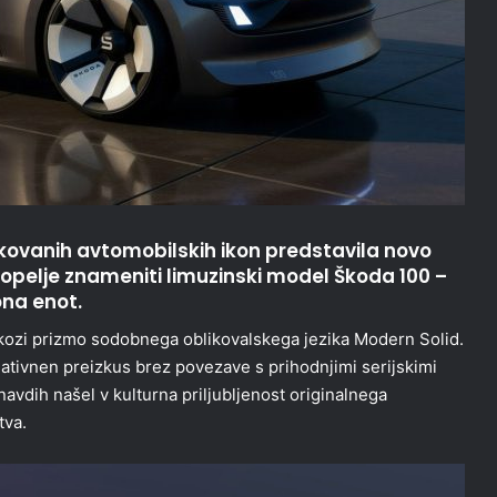
likovanih avtomobilskih ikon predstavila novo
popelje znameniti limuzinski model Škoda 100 –
ona enot.
ozi prizmo sodobnega oblikovalskega jezika Modern Solid.
eativnen preizkus brez povezave s prihodnjimi serijskimi
 navdih našel v kulturna priljubljenost originalnega
tva.