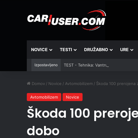
NOVICE
TESTI
DRUŽABNO
URE
Izpostavljeno
TEST - Tehnika: Vantrue JS3
Domov
/
Novice
/
Avtomobilizem
/
Škoda 100 prerojena
Avtomobilizem
Novice
Škoda 100 prero
dobo