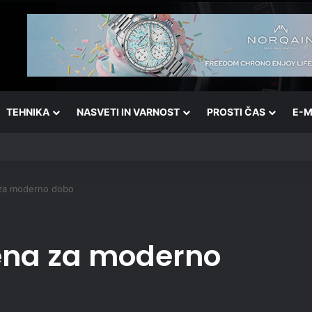
TEHNIKA
NASVETI IN VARNOST
PROSTI ČAS
E-M
 za moderno dobo
jena za moderno