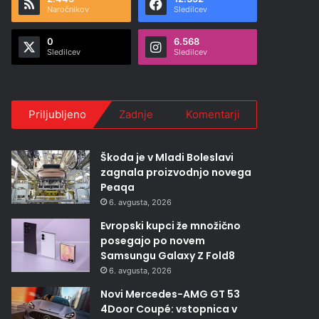
Naročnikov
Sledilcev
0
6.568
Sledilcev
Sledilcev
Priljubljeno
Zadnje
Komentarji
Škoda je v Mladi Boleslavi
zagnala proizvodnjo novega
Peaqa
6. avgusta, 2026
Evropski kupci že množično
posegajo po novem
Samsungu Galaxy Z Fold8
6. avgusta, 2026
Novi Mercedes-AMG GT 53
4Door Coupé: vstopnica v