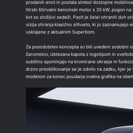
prodanih enot in postala simbol dostopne mobilnost
litrski štirivalni bencinski motor s 35 kW, pogon n
kot so zložljivi sedeži. Paclt je želel ohraniti duh o
vizija ohranja klasično silhueto, ki jo zaznamujejo 
usklajene z aktualnim Superbom.
Za posodobitev koncepta so bili uvedeni sodobni ob
žarometov, izklesana kapota z logotipom in svetlo
subtilno spominjajo na kromirane okrasje in funkci
drzno preoblikovanje se je odvilo na zadku, kjer je
modelom za konec poudarja ovalna grafika na obeh