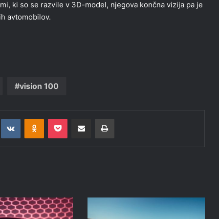
ami, ki so se razvile v 3D-model, njegova končna vizija pa je
ih avtomobilov.
vision 100
t
eddit
VKontakte
Odnoklassniki
Pocket
Deli po epošti
Natisni