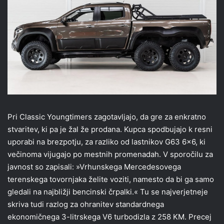
Pri Classic Youngtimers zagotavljajo, da gre za enkratno
stvaritev, ki pa je žal že prodana. Kupca spodbujajo k resni
uporabi na brezpotju, za razliko od lastnikov G63 6×6, ki
večinoma vijugajo po mestnih promenadah. V sporočilu za
javnost so zapisali: »Vrhunskega Mercedesovega
terenskega tovornjaka želite voziti, namesto da bi ga samo
gledali na najbližji bencinski črpalki.« Tu se najverjetneje
skriva tudi razlog za ohranitev standardnega
ekonomičnega 3-litrskega V6 turbodizla z 258 KM. Precej