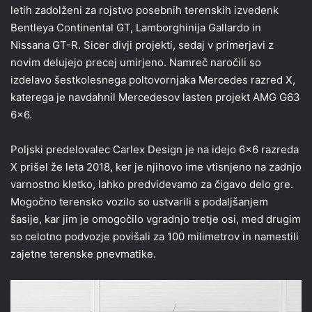
letih zadolženi za rojstvo posebnih terenskih izvedenk
Bentleya Continental GT, Lamborghinija Gallardo in
Nissana GT-R. Sicer divji projekti, sedaj v primerjavi z
novim delujejo precej umirjeno. Namreč naročili so
izdelavo šestkolesnega poltovornjaka Mercedes razred X,
katerega je navdahnil Mercedesov lasten projekt AMG G63
6×6.
Poljski predelovalec Carlex Design je na idejo 6×6 razreda
X prišel že leta 2018, ker je njihovo ime vtisnjeno na zadnjo
varnostno kletko, lahko predvidevamo za čigavo delo gre.
Mogočno terensko vozilo so ustvarili s podaljšanjem
šasije, kar jim je omogočilo vgradnjo tretje osi, med drugim
so celotno podvozje povišali za 100 milimetrov in namestili
zajetne terenske pnevmatike.