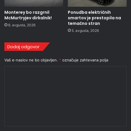
Monterey bo razgrnil
Ponudba električnih
McMurtryjev dirkalnik!
smartov je prestopila na
temačno stran
6. avgusta, 2026
5. avgusta, 2026
Dodaj odgovor
Vaš e-naslov ne bo objavljen.
*
označuje zahtevana polja
K
o
m
e
n
t
a