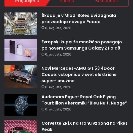
Priljubljeno
Zadnje
Komentarji
Škoda je v Mladi Boleslavi zagnala
proizvodnjo novega Peaqa
6. avgusta, 2026
Evropski kupci že množično posegajo
po novem Samsungu Galaxy Z Fold8
6. avgusta, 2026
Novi Mercedes-AMG GT 53 4Door
Coupé: vstopnica v svet električne
super-limuzine
6. avgusta, 2026
Audemars Piguet Royal Oak Flying
Tourbillon v keramiki “Bleu Nuit, Nuage”
6. avgusta, 2026
Corvette ZR1X na tronu vzpona na Pikes
Peak