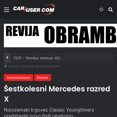
Meni
Switch
Iš
TEST - Tehnika: Vantrue JS3
Domov
/
Novice
/
Avtomobilizem
Avtomobilizem
Novice
Šestkolesni Mercedes razred
X
Nizozemski trgovec Classic Youngtimers
predstavlja novo 6x6 umetnino.