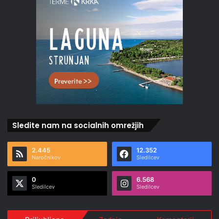
Sledite nam na socialnih omrežjih
2.445
12.352
Naročnikov
Sledilcev
0
6.568
Sledilcev
Sledilcev