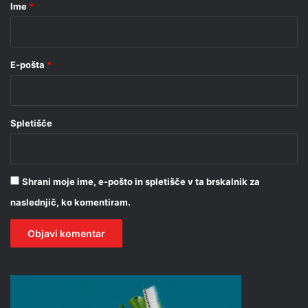
r
Ime
*
*
E-pošta
*
Spletišče
Shrani moje ime, e-pošto in spletišče v ta brskalnik za
naslednjič, ko komentiram.