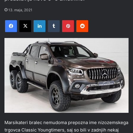
13. maja, 2021
Facebook
X
LinkedIn
Tumblr
Pinterest
Reddit
Marsikateri bralec nemudoma prepozna ime nizozemskega
trgovca Classic Youngtimers, saj so bili v zadnjih nekaj