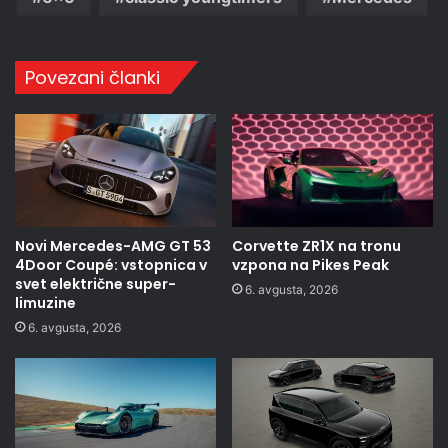
Povezani članki
Novi Mercedes-AMG GT 53
Corvette ZR1X na tronu
4Door Coupé: vstopnica v
vzpona na Pikes Peak
svet električne super-
6. avgusta, 2026
limuzine
6. avgusta, 2026