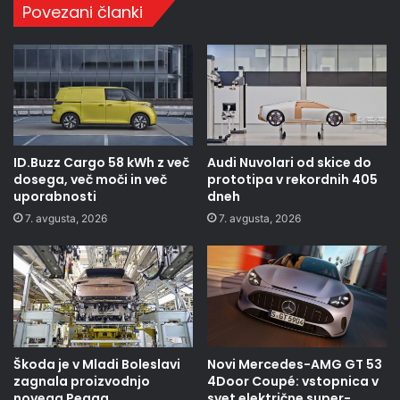
Povezani članki
ID.Buzz Cargo 58 kWh z več
Audi Nuvolari od skice do
dosega, več moči in več
prototipa v rekordnih 405
uporabnosti
dneh
7. avgusta, 2026
7. avgusta, 2026
Škoda je v Mladi Boleslavi
Novi Mercedes-AMG GT 53
zagnala proizvodnjo
4Door Coupé: vstopnica v
novega Peaqa
svet električne super-