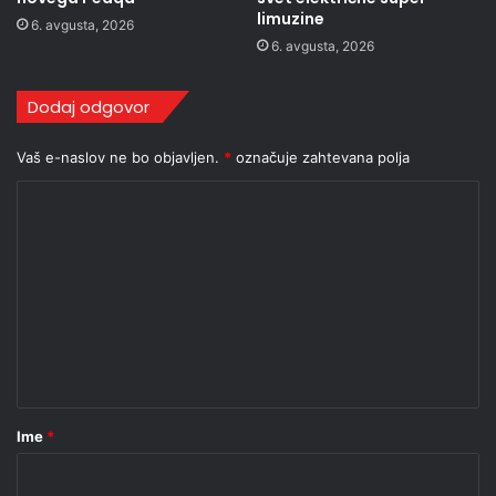
limuzine
6. avgusta, 2026
6. avgusta, 2026
Dodaj odgovor
Vaš e-naslov ne bo objavljen.
*
označuje zahtevana polja
K
o
m
e
n
t
a
r
Ime
*
*