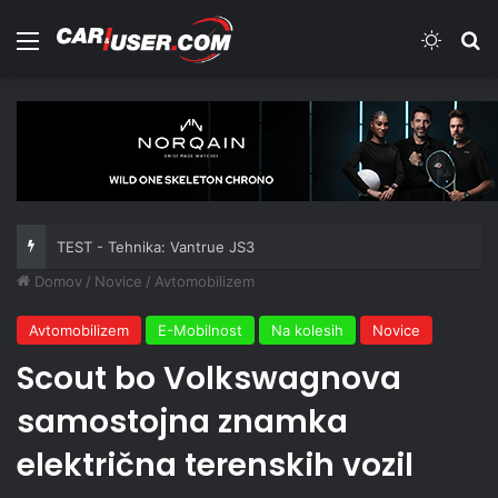
Meni
Switch
Iš
TEST - Tehnika: Vantrue JS3
Domov
/
Novice
/
Avtomobilizem
Avtomobilizem
E-Mobilnost
Na kolesih
Novice
Scout bo Volkswagnova
samostojna znamka
električna terenskih vozil