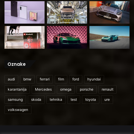
Oznake
audi
bmw
ferrari
film
ford
hyundai
karantanija
Mercedes
omega
porsche
renault
samsung
skoda
tehnika
test
toyota
ure
volkswagen