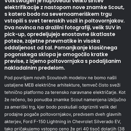
Volkswagen je napovedal veliko širitev
elektrifikacije z nastopom nove znamke Scout,
s katero bodo na severnoameriškem trgu
vstopili s svet terenskih vozil in poltovornjakov.
Dva novinca na dražilni fotografiji, velik SUV in
pick-up, opredeljujejo enostavne škatlaste
poteze, zajetne pnevmatike in visoka
oddaljenost od tal. Pomanjkanje klasičnega
pogonskega sklopa je omogočilo kratke
previse, z izjemo poltovornjaka s podaljšanim
nakladalnim predelom.
Pod površjem novih Scoutovih modelov ne bomo našli
ustaljene MEB električne arhitekture, temveč čisto sveži
tehnično platformo za terensko naravnane električarje. Kot
že rečeno, bo ponudba znamke Scout namenjena izključno
za ameriški trg, kjer bodo poskušali odgrizniti velik del
prodajne pogače poltovornjakov, predvsem dveh glavnih
akterjev, Ford F-150 Lightning in Chevrolet Silverado EV,
tako pričakujemo vstopno ceno že pri 40 tisoč dolarjih (38