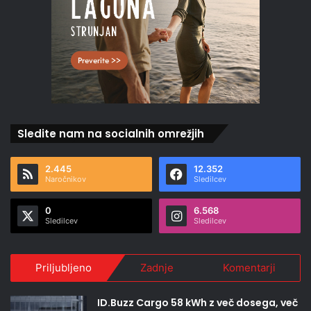
Sledite nam na socialnih omrežjih
2.445
12.352
Naročnikov
Sledilcev
0
6.568
Sledilcev
Sledilcev
Priljubljeno
Zadnje
Komentarji
ID.Buzz Cargo 58 kWh z več dosega, več