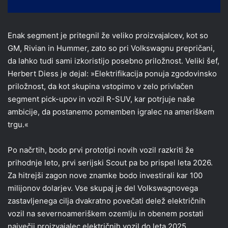
Enak segment je pritegnil že veliko proizvajalcev, kot so
GM, Rivian in Hummer, zato so pri Volkswagnu prepričani,
da lahko tudi sami izkoristijo posebno priložnost. Veliki šef,
Herbert Diess je dejal: »Elektrifikacija ponuja zgodovinsko
priložnost, da kot skupina vstopimo v zelo privlačen
segment pick-upov in vozil R-SUV, kar potrjuje naše
ambicije, da postanemo pomemben igralec na ameriškem
trgu.«
Po načrtih, bodo prvi prototipi novih vozil razkriti že
prihodnje leto, prvi serijski Scout pa bo prispel leta 2026.
Za hitrejši zagon nove znamke bodo investirali kar 100
milijonov dolarjev. Vse skupaj je del Volkswagnovega
zastavljenega cilja dvakratno povečati delež električnih
vozil na severnoameriškem ozemlju in obenem postati
največji proizvajalec električnih vozil do leta 2025.