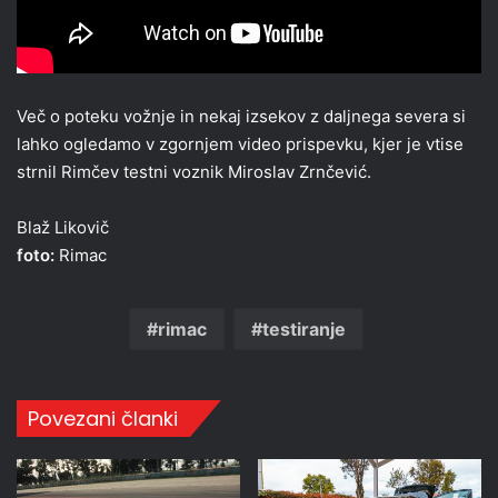
Več o poteku vožnje in nekaj izsekov z daljnega severa si
lahko ogledamo v zgornjem video prispevku, kjer je vtise
strnil Rimčev testni voznik Miroslav Zrnčević.
Blaž Likovič
foto:
Rimac
rimac
testiranje
Povezani članki