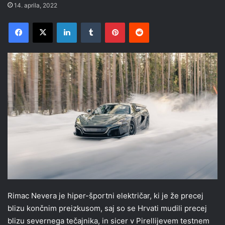
14. aprila, 2022
Facebook
X
LinkedIn
Tumblr
Pinterest
Reddit
Rimac Nevera je hiper-športni električar, ki je že precej
blizu končnim preizkusom, saj so se Hrvati mudili precej
blizu severnega tečajnika, in sicer v Pirellijevem testnem