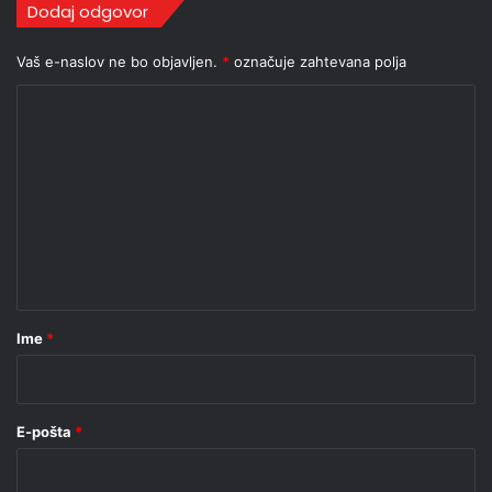
Dodaj odgovor
Vaš e-naslov ne bo objavljen.
*
označuje zahtevana polja
K
o
m
e
n
t
a
r
Ime
*
*
E-pošta
*