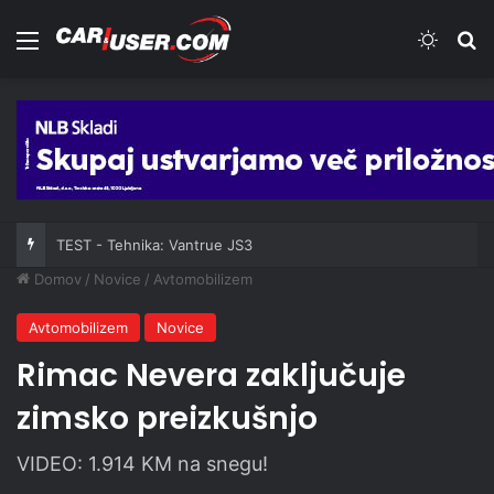
Meni
Switch
Iš
TEST - Tehnika: Vantrue JS3
Domov
/
Novice
/
Avtomobilizem
Avtomobilizem
Novice
Rimac Nevera zaključuje
zimsko preizkušnjo
VIDEO: 1.914 KM na snegu!