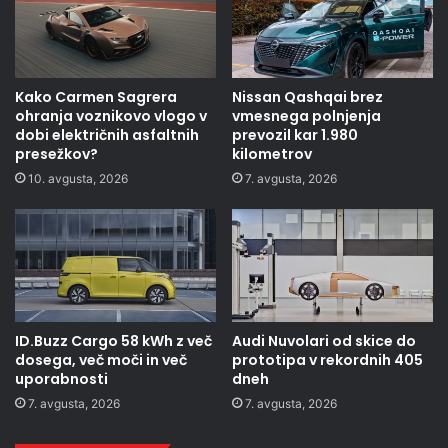
Kako Carmen Sagrera
Nissan Qashqai brez
ohranja voznikovo vlogo v
vmesnega polnjenja
dobi električnih asfaltnih
prevozil kar 1.980
presežkov?
kilometrov
10. avgusta, 2026
7. avgusta, 2026
ID.Buzz Cargo 58 kWh z več
Audi Nuvolari od skice do
dosega, več moči in več
prototipa v rekordnih 405
uporabnosti
dneh
7. avgusta, 2026
7. avgusta, 2026