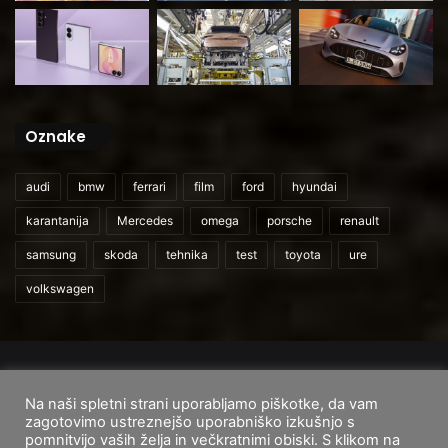
Oznake
audi
bmw
ferrari
film
ford
hyundai
karantanija
Mercedes
omega
porsche
renault
samsung
skoda
tehnika
test
toyota
ure
volkswagen
© 2026
CarAndUser.com
Na naši spletni strani uporabljamo piškotke, da vam
Domov
O nas
Cenik storitev
Pogoji uporabe
zagotovimo ustreznejšo uporabniško izkušnjo s
pomnitvijo vaših želja in večkratnimi obiski. S klikom na