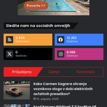
Sledite nam na socialnih omrežjih
2.445
12.352
Naročnikov
Sledilcev
0
6.568
Sledilcev
Sledilcev
Priljubljeno
Zadnje
Komentarji
Kako Carmen Sagrera ohranja
voznikovo vlogo v dobi električnih
asfaltnih presežkov?
10. avgusta, 2026
Ford Ranger Wildtrak 3.0 EcoBlue V6