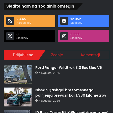
Sledite nam na socialnih omrežjih
2.445
12.352
Naročnikov
Sledilcev
0
6.568
Sledilcev
Sledilcev
Priljubljeno
Zadnje
Komentarji
Ford Ranger Wildtrak 3.0 EcoBlue V6
7. avgusta, 2026
Nissan Qashqai brez vmesnega
polnjenja prevozil kar 1.980 kilometrov
7. avgusta, 2026
ID.Buzz Cargo 58 kWh z več dosega, več