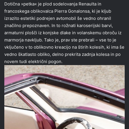
Dotična »petka« je plod sodelovanja Renaulta in
francoskega oblikovalca Pierra Gonalonsa, ki je kljub
izrazito estetiki podrejen avtomobil še vedno ohranil
značilno prepoznaven. In to rožnati karoserijski barvi,
armaturni plošči iz konjske dlake in volanskemu obroču iz
marmorja navkljub. Tako je, prav ste prebrali – vse to je
vključeno v to oblikovno kreacijo na štirih kolesih, ki ima še
vedno škatlasto obliko, delno prekrita zadnja kolesa in po
novem tudi električni pogon.