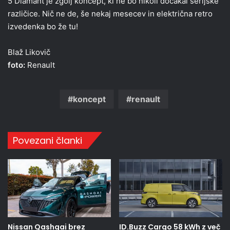
5 Diamant je zgolj koncept, ki ne bo nikoli dočakal serijske
različice. Nič ne de, še nekaj mesecev in električna retro
izvedenka bo že tu!
Blaž Likovič
foto:
Renault
koncept
renault
Povezani članki
Nissan Qashqai brez
ID.Buzz Cargo 58 kWh z več