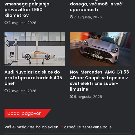
vmesnega polnjenja
dosega, več moči in več
prevozil kar 1.980
uporabnosti
kilometrov
7. avgusta, 2026
7. avgusta, 2026
Audi Nuvolari od skice do
Novi Mercedes-AMG GT 53
prototipa v rekordnih 405
4Door Coupé: vstopnica v
dneh
svet električne super-
limuzine
7. avgusta, 2026
6. avgusta, 2026
Dodaj odgovor
Vaš e-naslov ne bo objavljen.
*
označuje zahtevana polja