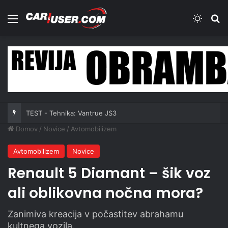
Meni
Switch
Iš
TEST - Tehnika: Vantrue JS3
Domov
/
Novice
/
Avtomobilizem
Avtomobilizem
Novice
Renault 5 Diamant – šik voz
ali oblikovna nočna mora?
Zanimiva kreacija v počastitev abrahamu
kultnega vozila.