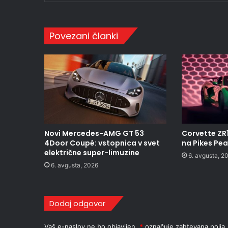
Povezani članki
Novi Mercedes-AMG GT 53
Corvette ZR
4Door Coupé: vstopnica v svet
na Pikes Pe
električne super-limuzine
6. avgusta, 2
6. avgusta, 2026
Dodaj odgovor
Vaš e-naslov ne bo objavljen.
*
označuje zahtevana polja