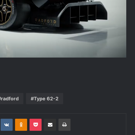
radford
Type 62-2
t
eddit
VKontakte
Odnoklassniki
Pocket
Deli po epošti
Natisni