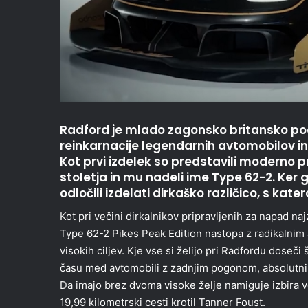
Radford je mlado zagonsko britansko podj
reinkarnacije legendarnih avtomobilov in 
Kot prvi izdelek so predstavili moderno p
stoletja in mu nadeli ime Type 62-2. Ker g
odločili izdelati dirkaško različico, s ka
Kot pri večini dirkalnikov pripravljenih za napad n
Type 62-2 Pikes Peak Edition nastopa z radikalnim
visokih ciljev. Kje vse si želijo pri Radfordu doseč
času med avtomobili z zadnjim pogonom, absolutni r
Da imajo brez dvoma visoke želje namiguje izbira v
19,99 kilometrski cesti krotil Tanner Foust.