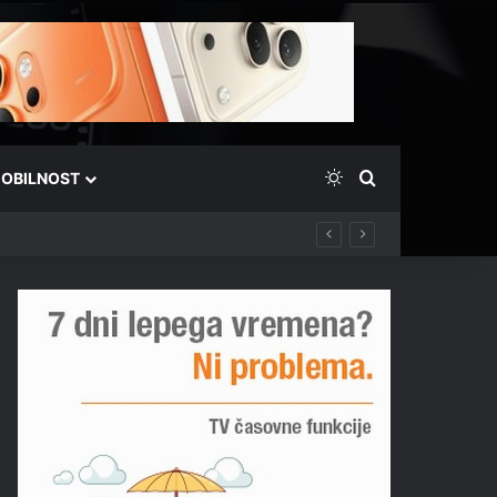
Switch skin
Išči
OBILNOST