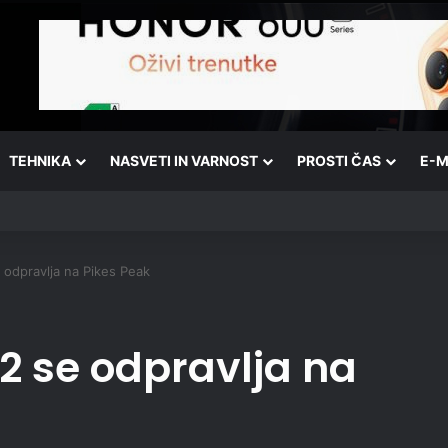
TEHNIKA
NASVETI IN VARNOST
PROSTI ČAS
E-M
 odpravlja na Pikes Peak
2 se odpravlja na