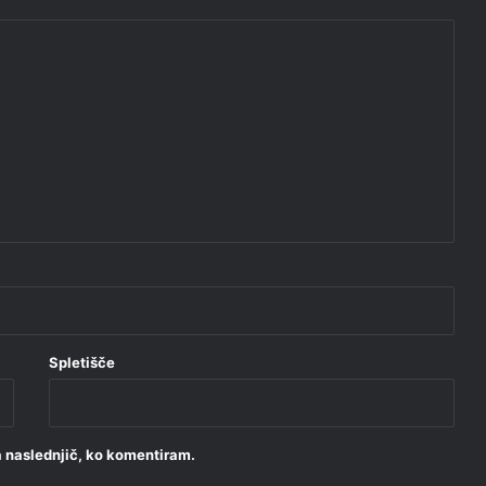
Spletišče
za naslednjič, ko komentiram.