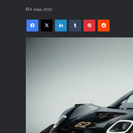
9. maja, 2023
Facebook
X
LinkedIn
Tumblr
Pinterest
Reddit