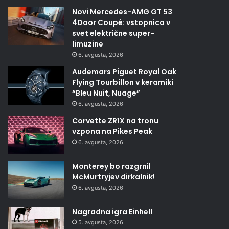
Novi Mercedes-AMG GT 53
4Door Coupé: vstopnica v
svet električne super-
limuzine
6. avgusta, 2026
Audemars Piguet Royal Oak
Flying Tourbillon v keramiki
“Bleu Nuit, Nuage”
6. avgusta, 2026
Corvette ZR1X na tronu
vzpona na Pikes Peak
6. avgusta, 2026
Monterey bo razgrnil
McMurtryjev dirkalnik!
6. avgusta, 2026
Nagradna igra Einhell
5. avgusta, 2026