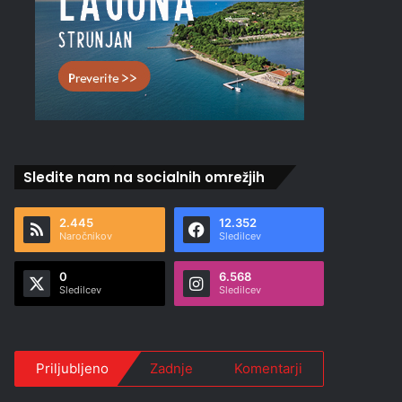
Sledite nam na socialnih omrežjih
2.445
12.352
Naročnikov
Sledilcev
0
6.568
Sledilcev
Sledilcev
Priljubljeno
Zadnje
Komentarji