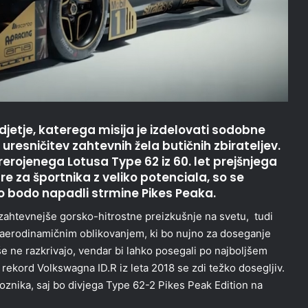
etje, katerega misija je izdelovati sodobne
uresničitev zahtevnih žela butičnih zbirateljev.
rerojenega Lotusa Type 62 iz 60. let prejšnjega
re za športnika z veliko potenciala, so se
tero bodo napadli strmine Pikes Peaka.
ajzahtevnejše gorsko-hitrostne preizkušnje na svetu, tudi
 aerodinamičnim oblikovanjem, ki bo nujno za doseganje
i še ne razkrivajo, vendar bi lahko posegali po najboljšem
ekord Volkswagna ID.R iz leta 2018 se zdi težko dosegljiv.
oznika, saj bo divjega Type 62-2 Pikes Peak Edition na