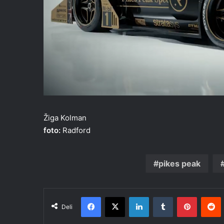
Žiga Kolman
foto:
Radford
pikes peak
Facebook
X
LinkedIn
Tumblr
Pinteres
R
Deli