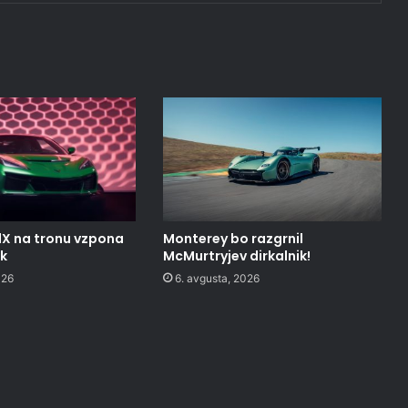
1X na tronu vzpona
Monterey bo razgrnil
ak
McMurtryjev dirkalnik!
026
6. avgusta, 2026