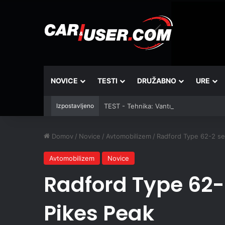
NOVICE
TESTI
DRUŽABNO
URE
Izpostavljeno
TEST - Tehnika: Vantrue JS3
Domov
/
Novice
/
Avtomobilizem
/
Radford Type 62-2 se
Avtomobilizem
Novice
Radford Type 62-
Pikes Peak