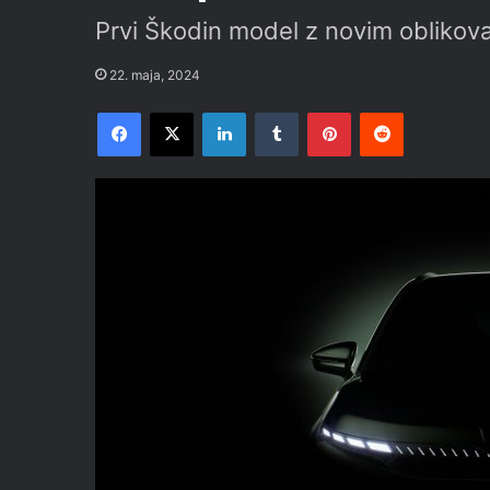
Prvi Škodin model z novim oblikov
22. maja, 2024
Facebook
X
LinkedIn
Tumblr
Pinterest
Reddit