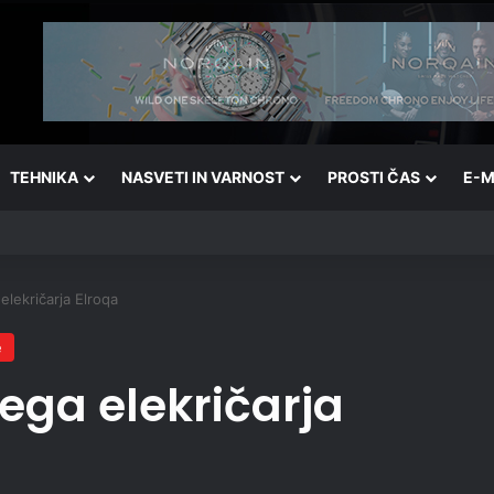
TEHNIKA
NASVETI IN VARNOST
PROSTI ČAS
E-M
elekričarja Elroqa
e
ega elekričarja