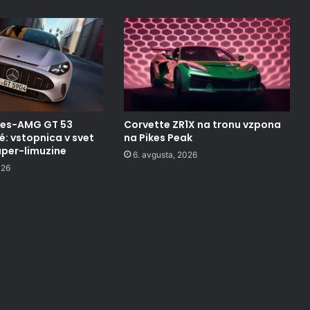
des-AMG GT 53
Corvette ZR1X na tronu vzpona
: vstopnica v svet
na Pikes Peak
uper-limuzine
6. avgusta, 2026
026