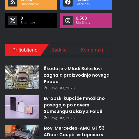
Naročnikov
Sledilcev
0
6.568
Sledilcev
Sledilcev
Priljubljeno
Zadnje
Komentarji
Škoda je v Mladi Boleslavi
zagnala proizvodnjo novega
Peaqa
6. avgusta, 2026
Evropski kupci že množično
posegajo po novem
Samsungu Galaxy Z Fold8
6. avgusta, 2026
Novi Mercedes-AMG GT 53
4Door Coupé: vstopnica v