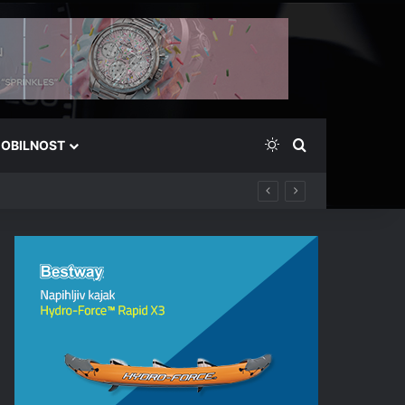
Switch skin
Išči
OBILNOST