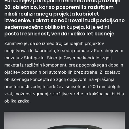
Porschejev prvi športni terenec letos praznuje
20. obletnico, kar so pospremili z razkritjem
nikoli realiziranega projekta kabriolet
izvedenke. Takrat so načrtovali tudi podaljšano
sedemsedežno obliko in kupeja, ki je edini
postal resničnost, vendar veliko let kasneje.
Zanimivo je, da so izmed trojice idejnih projektov
udejstvovali le kabrioleta, ki sedaj domuje v Porschejevem
muzeju v Stuttgartu. Sicer je Cayenne kabriolet zgolj
maketa iz različnih komponent, brez pogonskega sklopa in
ojačitev potrebnih pri avtomobilih brez strehe. Z izdelavo
oblikovnega koncepta so zgolj odgovorili na vprašanja
prostornosti zadnjih sedežev, smiselnosti 200 mm dolgih
vrat, možnost vgradnje zložljive strehe in kakšna naj bi bila
oblika zadka.