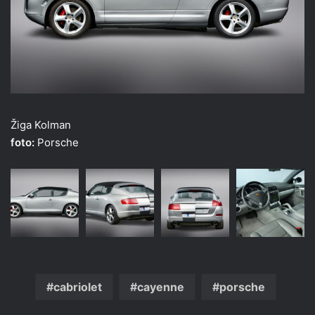
Žiga Kolman
foto:
Porsche
cabriolet
cayenne
porsche