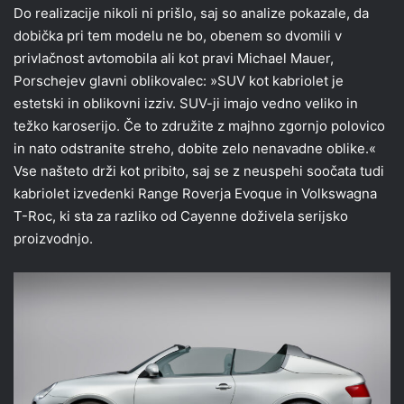
Do realizacije nikoli ni prišlo, saj so analize pokazale, da
dobička pri tem modelu ne bo, obenem so dvomili v
privlačnost avtomobila ali kot pravi Michael Mauer,
Porschejev glavni oblikovalec: »SUV kot kabriolet je
estetski in oblikovni izziv. SUV-ji imajo vedno veliko in
težko karoserijo. Če to združite z majhno zgornjo polovico
in nato odstranite streho, dobite zelo nenavadne oblike.«
Vse našteto drži kot pribito, saj se z neuspehi soočata tudi
kabriolet izvedenki Range Roverja Evoque in Volkswagna
T-Roc, ki sta za razliko od Cayenne doživela serijsko
proizvodnjo.