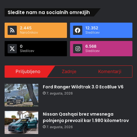
Sledite nam na socialnih omrežjih
2.445
12.352
Naročnikov
Sledilcev
0
6.568
Sledilcev
Sledilcev
Priljubljeno
Zadnje
Komentarji
Ford Ranger Wildtrak 3.0 EcoBlue V6
7. avgusta, 2026
Nissan Qashqai brez vmesnega
polnjenja prevozil kar 1.980 kilometrov
7. avgusta, 2026