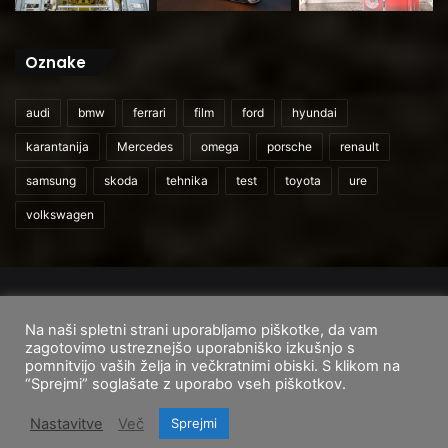
Oznake
audi
bmw
ferrari
film
ford
hyundai
karantanija
Mercedes
omega
porsche
renault
samsung
skoda
tehnika
test
toyota
ure
volkswagen
© 2026
CarAndUser.com
Na naši spletni strani uporabljamo piškotke, da vam
Domov
O nas
Cenik storitev
Pogoji uporabe
zagotovimo ustreznejšo uporabniško izkušnjo s
pomnitvijo vaših želja in večkratnimi obiski. S klikom na
Facebook
Instagram
TikTok
“Sprejmi” soglašate z uporabo vseh piškotkov.
Nastavitve
Več
Sprejmi