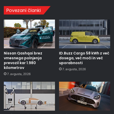
Povezani članki
Nissan Qashqai brez
ID.Buzz Cargo 58 kWh z več
vmesnega polnjenja
dosega, več moči in več
prevozil kar 1.980
uporabnosti
kilometrov
7. avgusta, 2026
7. avgusta, 2026