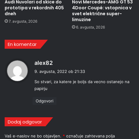
Audi Nuvolari od skice do
Novi Mercedes-AMG GT 53
prototipa v rekordnih 405
4Door Coupé: vstopnica v
dneh
svet električne super-
limuzine
7. avgusta, 2026
6. avgusta, 2026
En komentar
p
alex82
r
9. avgusta, 2022 ob 21:33
a
So stvari, za katere je boljs da vecno ostanejo na
v
papirju
i
:
Odgovori
Dodaj odgovor
Vaš e-naslov ne bo objavljen.
*
označuje zahtevana polja