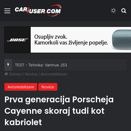
Meni
Switch
Iš
TEST - Tehnika: Vantrue JS3
Domov
/
Novice
/
Avtomobilizem
Avtomobilizem
Novice
Prva generacija Porscheja
Cayenne skoraj tudi kot
kabriolet