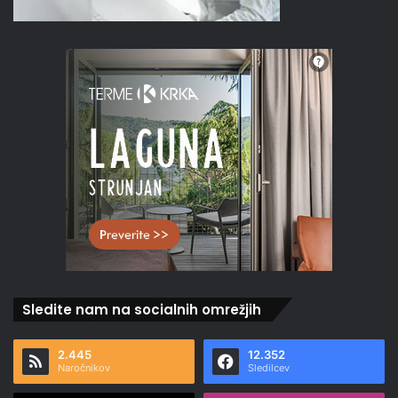
Sledite nam na socialnih omrežjih
2.445
12.352
Naročnikov
Sledilcev