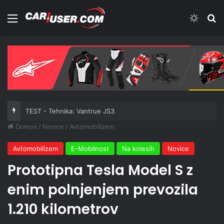
Meni
Switch
Iš
TEST - Tehnika: Vantrue JS3
Domov
/
Novice
/
Avtomobilizem
Avtomobilizem
E-Mobilnost
Na kolesih
Novice
Prototipna Tesla Model S z
enim polnjenjem prevozila
1.210 kilometrov