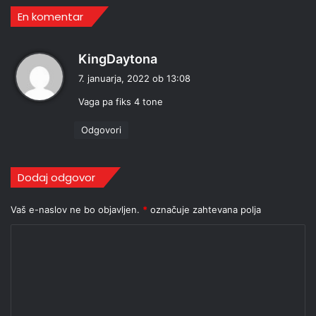
En komentar
p
KingDaytona
r
7. januarja, 2022 ob 13:08
a
Vaga pa fiks 4 tone
v
i
Odgovori
:
Dodaj odgovor
Vaš e-naslov ne bo objavljen.
*
označuje zahtevana polja
K
o
m
e