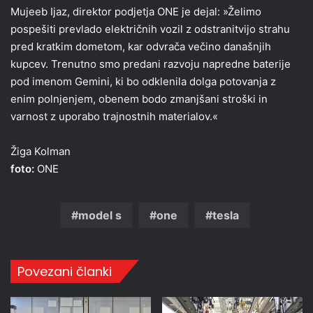
Mujeeb Ijaz, direktor podjetja ONE je dejal: »Želimo
pospešiti prevlado električnih vozil z odstranitvijo strahu
pred kratkim dometom, kar odvrača večino današnjih
kupcev. Trenutno smo predani razvoju napredne baterije
pod imenom Gemini, ki bo odklenila dolga potovanja z
enim polnjenjem, obenem bodo zmanjšani stroški in
varnost z uporabo trajnostnih materialov.«
Žiga Kolman
foto:
ONE
model s
one
tesla
Povezani članki