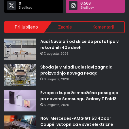
0
6.568
Sledilcev
Sledilcev
Priljubljeno
Zadnje
Komentarji
Audi Nuvolari od skice do prototipa v
rekordnih 405 dneh
7. avgusta, 2026
Škoda je v Mladi Boleslavi zagnala
proizvodnjo novega Peaqa
6. avgusta, 2026
Evropski kupci že množično posegajo
po novem Samsungu Galaxy Z Fold8
6. avgusta, 2026
Novi Mercedes-AMG GT 53 4Door
Coupé: vstopnica v svet električne