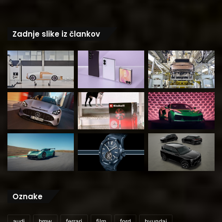
Zadnje slike iz člankov
Oznake
audi
bmw
ferrari
film
ford
hyundai