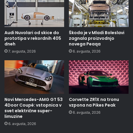
Audi Nuvolari od skice do
Škoda je v Mladi Boleslavi
prototipa v rekordnih 405
zagnala proizvodnjo
dneh
novega Peaqa
7. avgusta, 2026
6. avgusta, 2026
Novi Mercedes-AMG GT 53
Corvette ZR1X na tronu
4Door Coupé: vstopnica v
vzpona na Pikes Peak
svet električne super-
6. avgusta, 2026
limuzine
6. avgusta, 2026