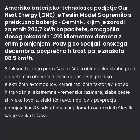
Ameriško baterijsko-tehnološko podjetje Our
Next Energy (ONE) je Teslin Model S opremilo s
preizkusno baterijo »Gemini«, ki jim je zaradi
zajetnih 203,7 kWh kapacitete, omogočila
doseg rekordnih 1.210 kilometrov dometa z
enim polnjenjem. Podvig so speljali lanskega
decembra, povprečna hitrost pa je znašala
88,5 km/h.
S takšno baterijo poskušajo rešiti problematiko strahu pred
dometom in obenem drastično pospešiti prodajo
električnih avtomobilov. Zaradi različnih faktorjev, kot so
hitra vožnja, ekstremne vremenske razmere, slabe ceste
ali vleka tovora, električni avtomobilov v povprečju
ponujajo kar 35 odstotkov manj dometa od uradnih številk,
kar je velika težava.