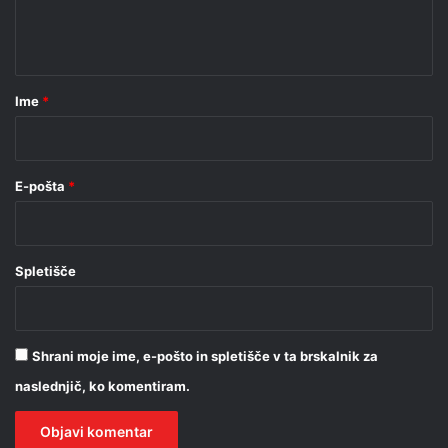
n
t
a
r
Ime
*
*
E-pošta
*
Spletišče
Shrani moje ime, e-pošto in spletišče v ta brskalnik za
naslednjič, ko komentiram.