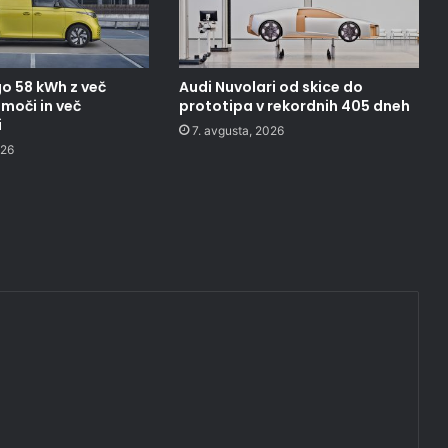
o 58 kWh z več
Audi Nuvolari od skice do
moči in več
prototipa v rekordnih 405 dneh
i
7. avgusta, 2026
026