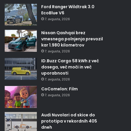
Ford Ranger Wildtrak 3.0
EcoBlue V6
7. avgusta, 2026
Nissan Qashqai brez
vmesnega polnjenja prevozil
kar 1.980 kilometrov
7. avgusta, 2026
ID.Buzz Cargo 58 kWh z več
dosega, več moči in več
uporabnosti
7. avgusta, 2026
CoComelon: Film
7. avgusta, 2026
Audi Nuvolari od skice do
prototipa v rekordnih 405
dneh