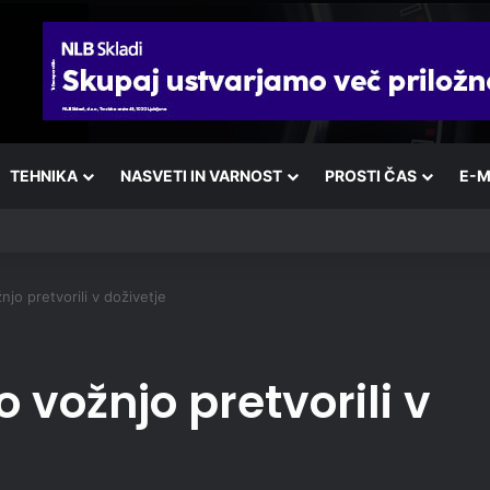
TEHNIKA
NASVETI IN VARNOST
PROSTI ČAS
E-M
jo pretvorili v doživetje
vožnjo pretvorili v