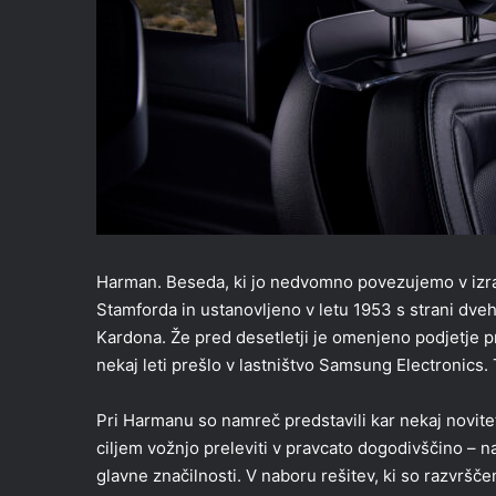
Harman. Beseda, ki jo nedvomno povezujemo v izra
Stamforda in ustanovljeno v letu 1953 s strani dve
Kardona. Že pred desetletji je omenjeno podjetje p
nekaj leti prešlo v lastništvo Samsung Electronics
Pri Harmanu so namreč predstavili kar nekaj novitet,
ciljem vožnjo preleviti v pravcato dogodivščino – n
glavne značilnosti. V naboru rešitev, ki so razvršč