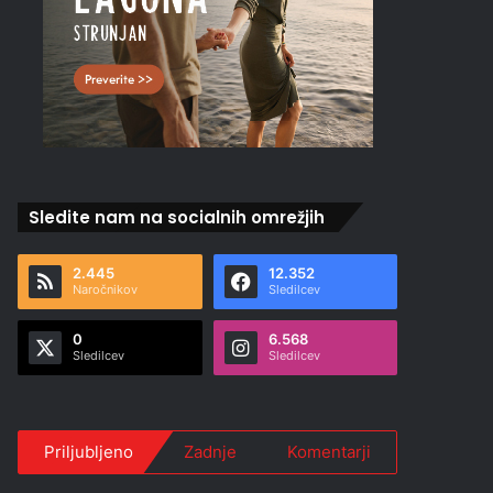
Sledite nam na socialnih omrežjih
2.445
12.352
Naročnikov
Sledilcev
0
6.568
Sledilcev
Sledilcev
Priljubljeno
Zadnje
Komentarji