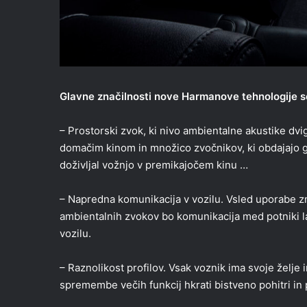
Glavne značilnosti nove Harmanove tehnologije s
– Prostorski zvok, ki nivo ambientalne akustike dv
domačim kinom in množico zvočnikov, ki obdajajo gled
doživljal vožnjo v premikajočem kinu …
– Napredna komunikacija v vozilu. Vsled uporabe zm
ambientalnih zvokov bo komunikacija med potniki la
vozilu.
– Raznolikost profilov. Vsak voznik ima svoje želje
spremembe večih funkcij hkrati bistveno pohitri i