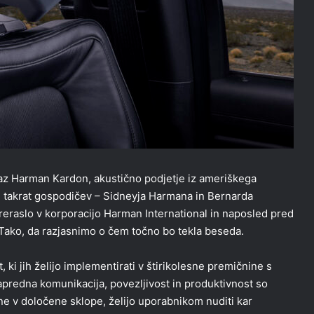
z Harman Kardon, akustično podjetje iz ameriškega
h takrat gospodičev – Sidneyja Harmana in Bernarda
reraslo v korporacijo Harman International in naposled pred
. Tako, da razjasnimo o čem točno bo tekla beseda.
 ki jih želijo implementirati v štirikolesne premičnine s
apredna komunikacija, povezljivost in produktivnost so
ene v določene sklope, želijo uporabnikom nuditi kar