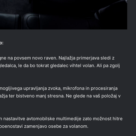
o:
igne na povsem novo raven. Najlažja primerjava sledi z
alca, le da bo tokrat gledalec vihtel volan. Ali pa zgolj
ogljivega upravljanja zvoka, mikrofona in procesiranja
žja ter bistveno manj stresna. Ne glede na vaš položaj v
 in nastavitve avtomobilske multimedije zato možnost hitre
n poenostavi zamenjavo osebe za volanom.