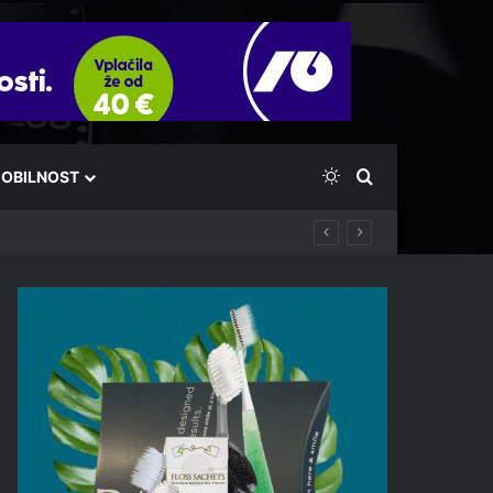
Switch skin
Išči
OBILNOST