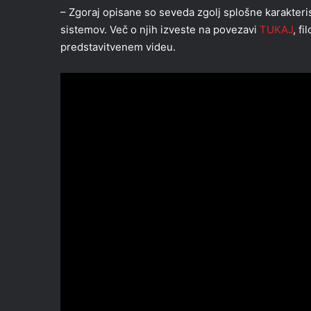
– Zgoraj opisane so seveda zgolj splošne karakteris
sistemov. Več o njih izveste na povezavi
TUKAJ
, f
predstavitvenem videu.