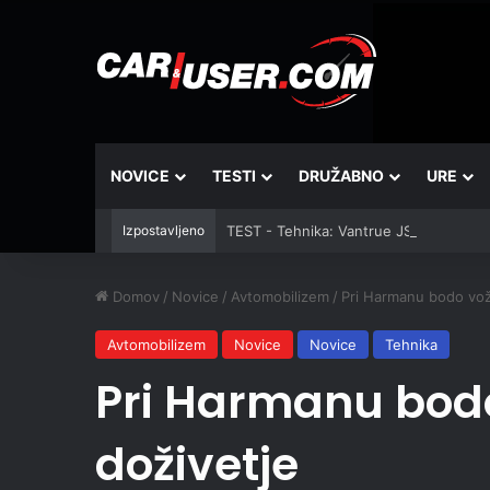
NOVICE
TESTI
DRUŽABNO
URE
Izpostavljeno
TEST - Tehnika: Vantrue JS3
Domov
/
Novice
/
Avtomobilizem
/
Pri Harmanu bodo vožn
Avtomobilizem
Novice
Novice
Tehnika
Pri Harmanu bodo 
doživetje