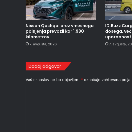
Nissan Qashqai brez vmesnega
ID.Buzz Carg
polnjenja prevozil kar 1.980
dosega, več 
kilometrov
uporabnost
7. avgusta, 2026
7. avgusta, 2
Dodaj odgovor
Vaš e-naslov ne bo objavljen.
*
označuje zahtevana polja
K
o
m
e
n