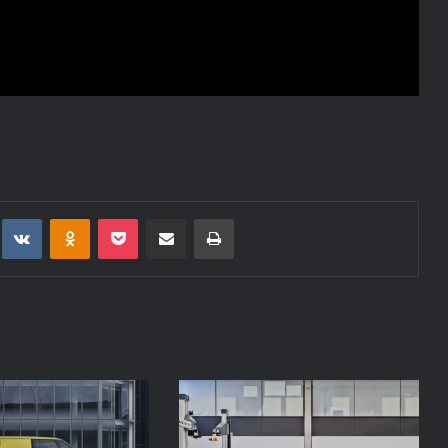
t
eddit
VKontakte
Odnoklassniki
Pocket
Deli po epošti
Natisni