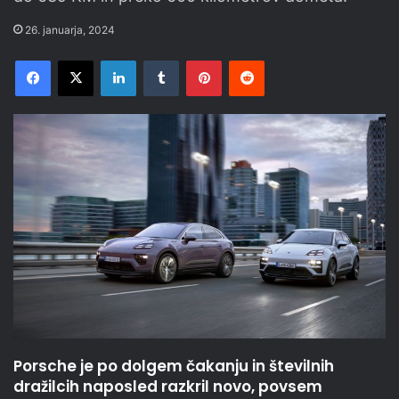
26. januarja, 2024
Facebook
X
LinkedIn
Tumblr
Pinterest
Reddit
Porsche je po dolgem čakanju in številnih
dražilcih naposled razkril novo, povsem