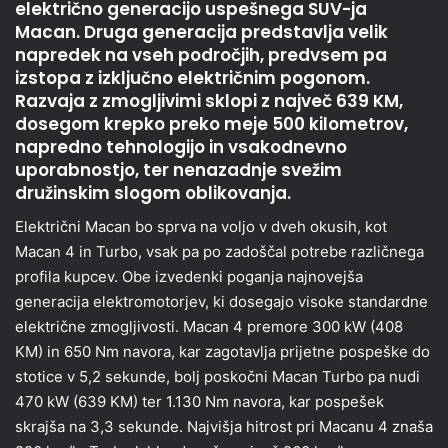
električno generacijo uspešnega SUV-ja
Macan. Druga generacija predstavlja velik
napredek na vseh področjih, predvsem pa
izstopa z izključno električnim pogonom.
Razvaja z zmogljivimi sklopi z največ 639 KM,
dosegom krepko preko meje 500 kilometrov,
napredno tehnologijo in vsakodnevno
uporabnostjo, ter nenazadnje svežim
družinskim slogom oblikovanja.
Električni Macan bo sprva na voljo v dveh okusih, kot
Macan 4 in Turbo, vsak pa po zadoščal potrebe različnega
profila kupcev. Obe izvedenki poganja najnovejša
generacija elektromotorjev, ki dosegajo visoke standardne
električne zmogljivosti. Macan 4 premore 300 kW (408
KM) in 650 Nm navora, kar zagotavlja prijetne pospeške do
stotice v 5,2 sekunde, bolj poskočni Macan Turbo pa nudi
470 kW (639 KM) ter 1.130 Nm navora, kar pospešek
skrajša na 3,3 sekunde. Najvišja hitrost pri Macanu 4 znaša