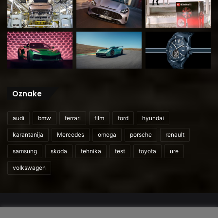
Oznake
audi
bmw
ferrari
film
ford
hyundai
karantanija
Mercedes
omega
porsche
renault
samsung
skoda
tehnika
test
toyota
ure
volkswagen
© 2026
CarAndUser.com