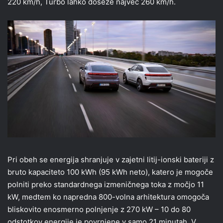
220 km/h, Turbo lahko doseže največ 260 km/h.
Pri obeh se energija shranjuje v zajetni litij-ionski bateriji z
bruto kapaciteto 100 kWh (95 kWh neto), katero je mogoče
polniti preko standardnega izmeničnega toka z močjo 11
kW, medtem ko napredna 800-volna arhitektura omogoča
bliskovito enosmerno polnjenje z 270 kW – 10 do 80
odstotkov energije je povrnjene v samo 21 minutah. V