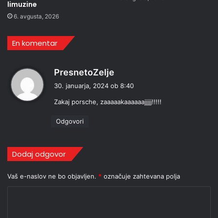
limuzine
6. avgusta, 2026
En komentar
p
PresnetoZelje
r
30. januarja, 2024 ob 8:40
a
Zakaj porsche, zaaaaakaaaaaajjjjj!!!!!
v
i
Odgovori
:
Dodaj odgovor
Vaš e-naslov ne bo objavljen.
*
označuje zahtevana polja
K
o