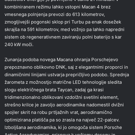
kombiniranem režimu lahko vstopni Macan 4 brez
vmesnega polnjenja prevozi do 613 kilometrov,
zmogljivejši pogonski sklop pri Turbu pa enak dosežek
skrajša na 591 kilometrov, med vožnjo pa lahko napredni
sistem ob regenerativnem zaviranju polni baterijo s kar
240 kW moči.
Zunanja podoba novega Macana ohranja Porschejevo
prepoznavno oblikovno DNK, saj z elegantnimi proporci in
dinamičnimi linijami ustvarja prepričljivo podobo. Sprednja
žarometa z možnostjo matrične LED tehnologije sledita
slogu električnega brata Taycan, zadaj ga krasi
tridimenzionalno oblikovani vzdolžni svetilni element,
strešno krilce je zavoljo aerodinamike nadomestil dvižni
spojler skrit na robu prtljažnih vrat, aerodinamično
optimizirana platišča pa so zrasla na največ 22-palcev.
Izboljšana aerodinamika, ki jo omogoča sistem Porsche
Active Aerodynamics, prispeva k večjemu dosegu in