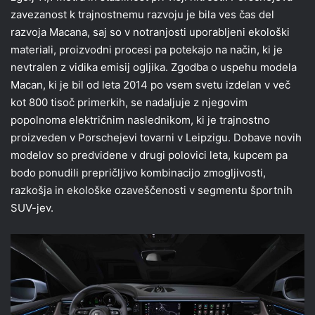
zavezanost k trajnostnemu razvoju je bila ves čas del
razvoja Macana, saj so v notranjosti uporabljeni ekološki
materiali, proizvodni procesi pa potekajo na način, ki je
nevtralen z vidika emisij ogljika. Zgodba o uspehu modela
Macan, ki je bil od leta 2014 po vsem svetu izdelan v več
kot 800 tisoč primerkih, se nadaljuje z njegovim
popolnoma električnim naslednikom, ki je trajnostno
proizveden v Porschejevi tovarni v Leipzigu. Dobave novih
modelov so predvidene v drugi polovici leta, kupcem pa
bodo ponudili prepričljivo kombinacijo zmogljivosti,
razkošja in ekološke ozaveščenosti v segmentu športnih
SUV-jev.