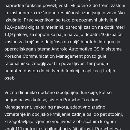
napredne funkcije povezljivosti, vključno z do tremi zasloni
in zaslonom za razširjeno resničnost, izboljšujejo vozniško
izkušnjo. Pred voznikom so tako prepoznavni ukrivljeni
12,6-palčni digitalni merilniki, osrednji zaslon na dotik meri
10,9 palcev, za sopotnika pa je na voljo dodatni 10,9-palčni
zaslon za krajšanje dolgčasa na daljših poteh. Integracija
operacijskega sistema Android Automotive OS in sistema
Porsche Communication Management povzdiguje
računalniško zmogljivost in povezljivost ter ponuja
nemoten dostop do bistvenih funkcij in aplikacij tretjih
oseb.
Vozno dinamiko dodatno izboljšujejo funkcije, kot so
pogon na vsa kolesa, sistem Porsche Traction
Management, vektoring navora, adaptivno zračno
vzmetenje in opcijsko krmiljenje zadnje osi do pet stopinj,
ki zagotavljajo izjemno vodljivost z obračalnim krogom
zgolj 11,1 metra in stabilnost pri višji hitrosti. Porschejeva