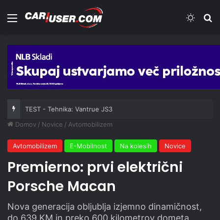
Meni
Switch
Iš
TEST - Tehnika: Vantrue JS3
Domov
/
Novice
/
Avtomobilizem
Avtomobilizem
E-Mobilnost
Na kolesih
Novice
Premierno: prvi električni
Porsche Macan
Nova generacija obljublja izjemno dinamičnost,
do 639 KM in preko 600 kilometrov dometa.