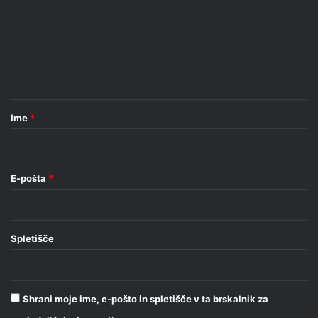
m
e
n
t
a
r
Ime
*
*
E-pošta
*
Spletišče
Shrani moje ime, e-pošto in spletišče v ta brskalnik za