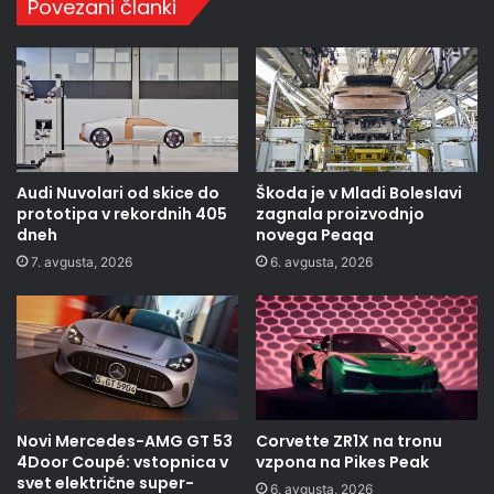
Povezani članki
Audi Nuvolari od skice do
Škoda je v Mladi Boleslavi
prototipa v rekordnih 405
zagnala proizvodnjo
dneh
novega Peaqa
7. avgusta, 2026
6. avgusta, 2026
Novi Mercedes-AMG GT 53
Corvette ZR1X na tronu
4Door Coupé: vstopnica v
vzpona na Pikes Peak
svet električne super-
6. avgusta, 2026