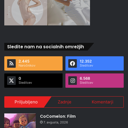
Sledite nam na socialnih omrežjih
2.445
12.352
Naročnikov
Sledilcev
0
6.568
Sledilcev
Sledilcev
Priljubljeno
Zadnje
Komentarji
CoComelon: Film
7. avgusta, 2026