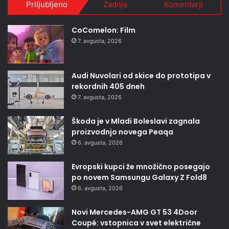
Priljubljeno
Zadnje
Komentarji
CoComelon: Film
7. avgusta, 2026
Audi Nuvolari od skice do prototipa v
rekordnih 405 dneh
7. avgusta, 2026
Škoda je v Mladi Boleslavi zagnala
proizvodnjo novega Peaqa
6. avgusta, 2026
Evropski kupci že množično posegajo
po novem Samsungu Galaxy Z Fold8
6. avgusta, 2026
Novi Mercedes-AMG GT 53 4Door
Coupé: vstopnica v svet električne