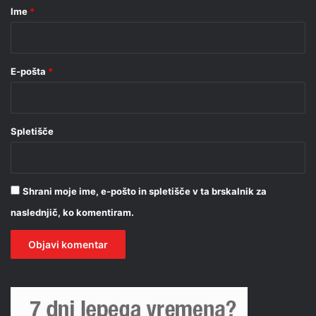
r
Ime
*
*
E-pošta
*
Spletišče
Shrani moje ime, e-pošto in spletišče v ta brskalnik za
naslednjič, ko komentiram.