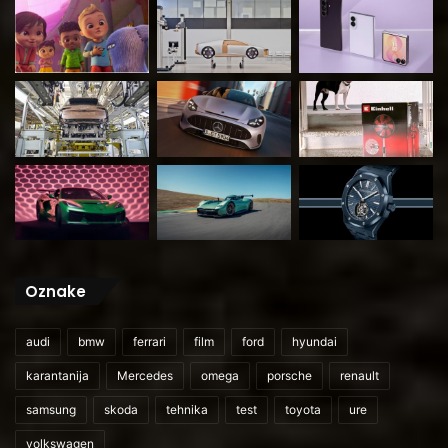
Oznake
audi
bmw
ferrari
film
ford
hyundai
karantanija
Mercedes
omega
porsche
renault
samsung
skoda
tehnika
test
toyota
ure
volkswagen