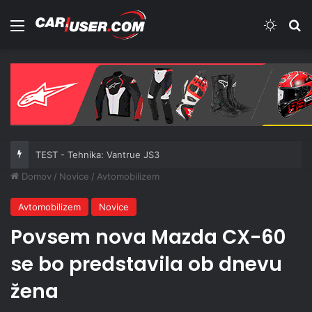
Meni
Switch
Iš
TEST - Tehnika: Vantrue JS3
Domov
/
Novice
/
Avtomobilizem
Avtomobilizem
Novice
Povsem nova Mazda CX-60
se bo predstavila ob dnevu
žena