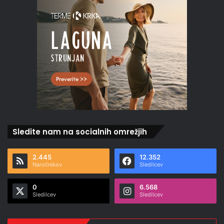
Sledite nam na socialnih omrežjih
2.445
12.352
Naročnikov
Sledilcev
0
6.568
Sledilcev
Sledilcev