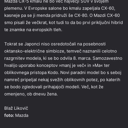
Mazda CX-5 kmalu ne bo več največji SUV v svojem
plemenu. V Evropske salone bo kmalu zapeljala CX-60,
kasneje pa se ji menda pridruži še CX-80. O Mazdi CX-60
smo pisali že večkrat, kot tudi to da bo prvi priključni hibrid
te znamke na evropskih tleh.
Tokrat se Japonci niso osredotočali na posebnosti
oktansko-električne simbioze, temveč naznanili celotno
razgrnitev modela, ki se bo odvila 8. marca. Samozavestno
hvalijo uporabo konceptov »manj je več« in »Ma« ter
oblikovnega pristopa Kodo. Novi paradni model bo s seboj
namreč pripeljal nekaj svežih oblikovnih potez, po katerih
se bodo zgledovali prihajajoči modeli. Več, kot že
omenjeno, ob dnevu žena.
Blaž Likovič
foto:
Mazda