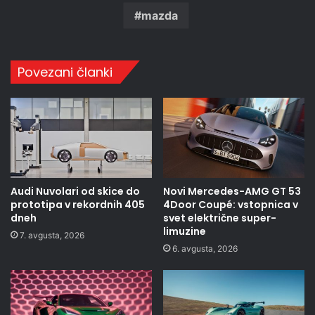
mazda
Povezani članki
Audi Nuvolari od skice do
Novi Mercedes-AMG GT 53
prototipa v rekordnih 405
4Door Coupé: vstopnica v
dneh
svet električne super-
limuzine
7. avgusta, 2026
6. avgusta, 2026