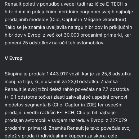
Renault poleti v ponudbo uvedel tudi različice E-TECH s
hibridnim in priključnim hibridnim pogonom svojih najbolje
prodajanih modelov (Clio, Captur in Mégane Grandtour).
Tako se je znamka uveljavila na trgu hibridov in priključnih
hibridov v Evropi z več kot 30.000 prodanimi primerki, kar
pomeni 25 odstotkov naročil teh avtomobilov.
V Evropi
Skupina je prodala 1.443.917 vozil, kar je za 25,8 odstotka
manj na trgu, ki je usahnil za 23,6 odstotka. Znamka
Renault je svoj tržni delež rahlo povečala na 7,7 odstotka
(+ 0,1 odstotne točke) zlasti zahvaljujoč uspešni prenovi
modelov segmenta B (Clio, Captur in ZOE) ter uspešni
prodajni uvedbi različic E-TECH. Clio je bil najbolje
prodajan avtomobil v svojem razredu v Evropi z 227.079
prodanimi primerki. Znamka Renault je tako povečala svoj
delež v prodaji individualnim kupcem za skoraj celo