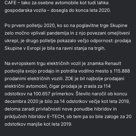
CAFE – tako za osebne avtomobile kot tudi lahka
gospodarska vozila – dosegla do konca leta 2020.
Po prvem polletju 2020, ko so na poglavitne trge Skupine
zelo močno vplivali pandemija in z njo povezani omejitveni
ukrepi, je drugo polletje pokazalo večjo odpornost: prodaja
Skupine v Evropi je bila na ravni stanja na trgih.
Na evropskem trgu električnih vozil je znamka Renault
podvojila svojo prodajo in potrdila vodilno mesto s 115.888
prodanimi električnih vozili. ZOE je bil najbolje prodajani
električni avtomobil, čigar prodaja je zrasla za 114
odstotkov na 100.657 primerkov. Število naročil ob koncu
decembra 2020 je bilo za 14 odstotkov večje kot leta 2019,
deloma zaradi privlačnosti nove ponudbe hibridov in
priključnih hibridov E-TECH, ob tem pa so bile zaloge za 20
odstotkov manjše kot leta 2019.