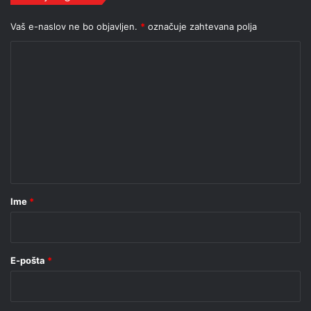
Vaš e-naslov ne bo objavljen.
*
označuje zahtevana polja
K
o
m
e
n
t
a
r
Ime
*
*
E-pošta
*