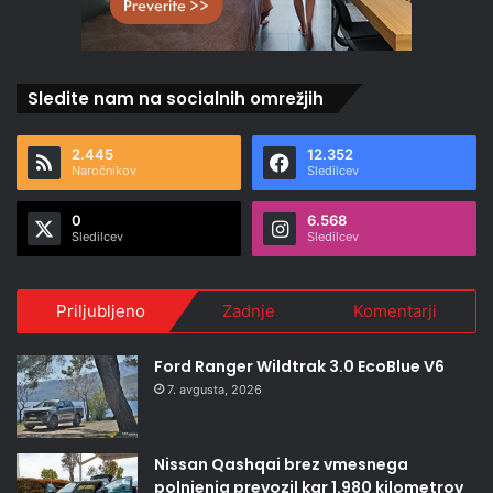
Sledite nam na socialnih omrežjih
2.445
12.352
Naročnikov
Sledilcev
0
6.568
Sledilcev
Sledilcev
Priljubljeno
Zadnje
Komentarji
Ford Ranger Wildtrak 3.0 EcoBlue V6
7. avgusta, 2026
Nissan Qashqai brez vmesnega
polnjenja prevozil kar 1.980 kilometrov