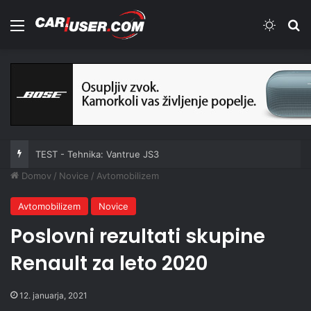
Meni
Switch
Iš
TEST - Tehnika: Vantrue JS3
Domov
/
Novice
/
Avtomobilizem
Avtomobilizem
Novice
Poslovni rezultati skupine
Renault za leto 2020
12. januarja, 2021