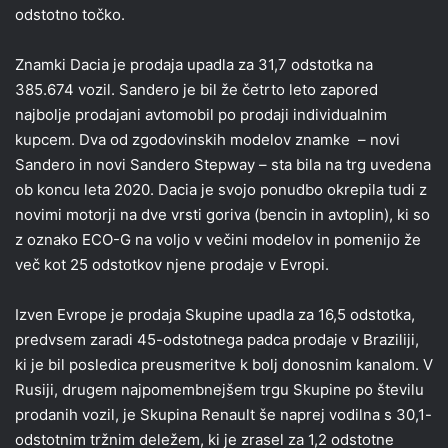
odstotno točko.
Znamki Dacia je prodaja upadla za 31,7 odstotka na
385.674 vozil. Sandero je bil že četrto leto zapored
najbolje prodajani avtomobil po prodaji individualnim
kupcem. Dva od zgodovinskih modelov znamke – novi
Sandero in novi Sandero Stepway – sta bila na trg uvedena
ob koncu leta 2020. Dacia je svojo ponudbo okrepila tudi z
novimi motorji na dve vrsti goriva (bencin in avtoplin), ki so
z oznako ECO-G na voljo v večini modelov in pomenijo že
več kot 25 odstotkov njene prodaje v Evropi.
Izven Evrope je prodaja Skupine upadla za 16,5 odstotka,
predvsem zaradi 45-odstotnega padca prodaje v Braziliji,
ki je bil posledica preusmeritve k bolj donosnim kanalom. V
Rusiji, drugem najpomembnejšem trgu Skupine po številu
prodanih vozil, je Skupina Renault še naprej vodilna s 30,1-
odstotnim tržnim deležem, ki je zrasel za 1,2 odstotne