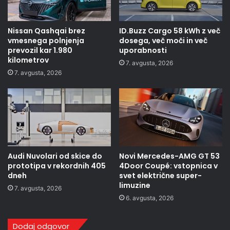
Nissan Qashqai brez
ID.Buzz Cargo 58 kWh z več
vmesnega polnjenja
dosega, več moči in več
prevozil kar 1.980
uporabnosti
kilometrov
7. avgusta, 2026
7. avgusta, 2026
Audi Nuvolari od skice do
Novi Mercedes-AMG GT 53
prototipa v rekordnih 405
4Door Coupé: vstopnica v
dneh
svet električne super-
limuzine
7. avgusta, 2026
6. avgusta, 2026
Dodaj odgovor