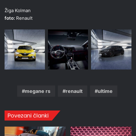
Žiga Kolman
foto:
Renault
megane rs
renault
ultime
Povezani članki