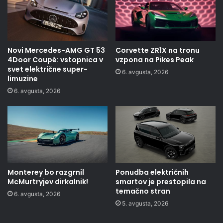
Novi Mercedes-AMG GT 53
Corvette ZR1X na tronu
4Door Coupé: vstopnica v
vzpona na Pikes Peak
svet električne super-
6. avgusta, 2026
limuzine
6. avgusta, 2026
Monterey bo razgrnil
Ponudba električnih
McMurtryjev dirkalnik!
smartov je prestopila na
temačno stran
6. avgusta, 2026
5. avgusta, 2026