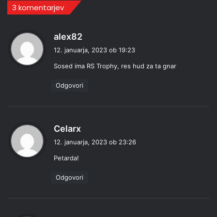
3 komentarjev
p
alex82
r
12. januarja, 2023 ob 19:23
a
Sosed ima RS Trophy, res hud za ta gnar
v
i
Odgovori
:
p
Celarx
r
12. januarja, 2023 ob 23:26
a
Petarda!
v
i
Odgovori
: