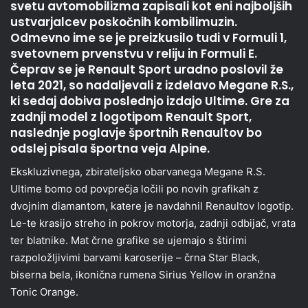
svetu avtomobilizma zapisali kot eni najboljših
ustvarjalcev poskočnih kombilimuzin.
Odmevno ime se je preizkusilo tudi v Formuli 1,
svetovnem prvenstvu v reliju in Formuli E.
Čeprav se je Renault Sport uradno poslovil že
leta 2021, so nadaljevali z izdelavo Megane R.S.,
ki sedaj dobiva poslednjo izdajo Ultime. Gre za
zadnji model z logotipom Renault Sport,
naslednje poglavje športnih Renaultov bo
odslej pisala športna veja Alpine.
Ekskluzivnega, zbirateljsko obarvanega Megane R.S.
Ultime bomo od povprečja ločili po novih grafikah z
dvojnim diamantom, katere je navdahnil Renaultov logotip.
Le-te krasijo streho in pokrov motorja, zadnji odbijač, vrata
ter blatnike. Mat črne grafike se ujemajo s štirimi
razpoložljivimi barvami karoserije – črna Star Black,
biserna bela, ikonična rumena Sirius Yellow in oranžna
Tonic Orange.