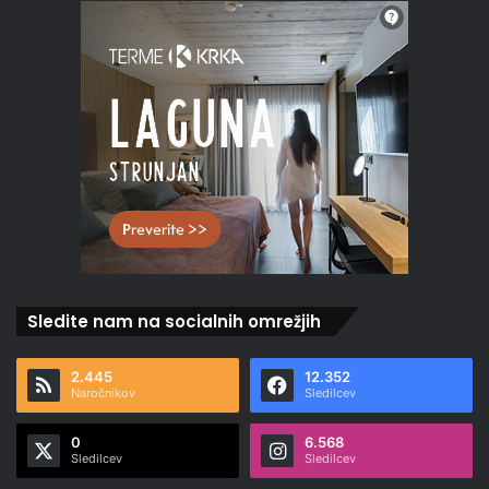
Sledite nam na socialnih omrežjih
2.445
12.352
Naročnikov
Sledilcev
0
6.568
Sledilcev
Sledilcev