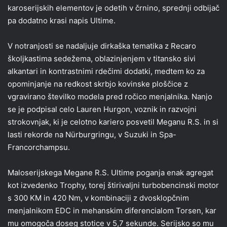
karoserijskih elementov je odetih v črnino, sprednji odbijač
pa dodatno krasi napis Ultime.
V notranjosti se nadaljuje dirkaška tematika z Recaro
školjkastima sedežema, oblazinjenjem v titansko sivi
alkantari in kontrastnimi rdečimi dodatki, medtem ko za
opominjanje na redkost skrbjo kovinske ploščice z
vgravirano številko modela pred ročico menjalnika. Nanjo
se je podpisal celo Lauren Hurgon, voznik in razvojni
strokovnjak, ki je celotno kariero posvetil Meganu R.S. in si
lasti rekorde na Nürburgringu, v Suzuki in Spa-
Francorchampsu.
Maloserijskega Megane R.S. Ultime poganja enak agregat
kot izvedenko Trophy, torej štirivaljni turbobencinski motor
s 300 KM in 420 Nm, v kombinaciji z dvosklopčnim
menjalnikom EDC in mehanskim diferencialom Torsen, kar
mu omogoča doseg stotice v 5,7 sekunde. Serijsko so mu