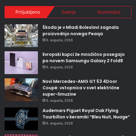
Priljubljeno
Zadnje
Komentarji
Škoda je v Mladi Boleslavi zagnala
proizvodnjo novega Peaqa
6. avgusta, 2026
Evropski kupci že množično posegajo
po novem Samsungu Galaxy Z Fold8
6. avgusta, 2026
Novi Mercedes-AMG GT 53 4Door
Coupé: vstopnica v svet električne
super-limuzine
6. avgusta, 2026
Audemars Piguet Royal Oak Flying
Tourbillon v keramiki “Bleu Nuit, Nuage”
6. avgusta, 2026