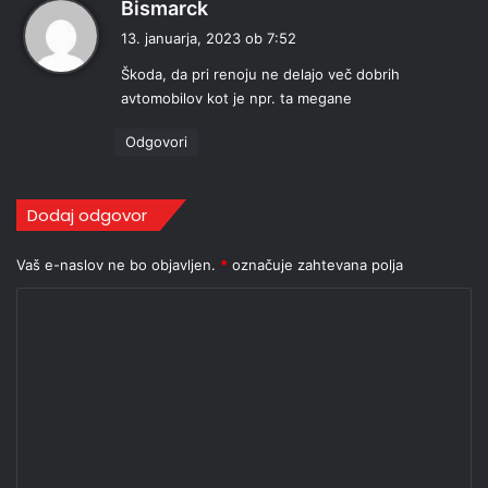
p
Bismarck
r
13. januarja, 2023 ob 7:52
a
Škoda, da pri renoju ne delajo več dobrih
v
avtomobilov kot je npr. ta megane
i
:
Odgovori
Dodaj odgovor
Vaš e-naslov ne bo objavljen.
*
označuje zahtevana polja
K
o
m
e
n
t