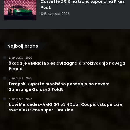
Corvette ZR1X na tronu vzpona na Pikes
Peak
6. avgusta, 2026
Najbolj brano
6. avgusta, 2026
Škoda je v Mladi Boleslavi zagnala proizvodnjo novega
Peaqa
6. avgusta, 2026
Evropski kupci že množično posegajo po novem
Samsungu Galaxy Z Fold8
6. avgusta, 2026
Novi Mercedes-AMG GT 53 4Door Coupé: vstopnica v
svet električne super-limuzine