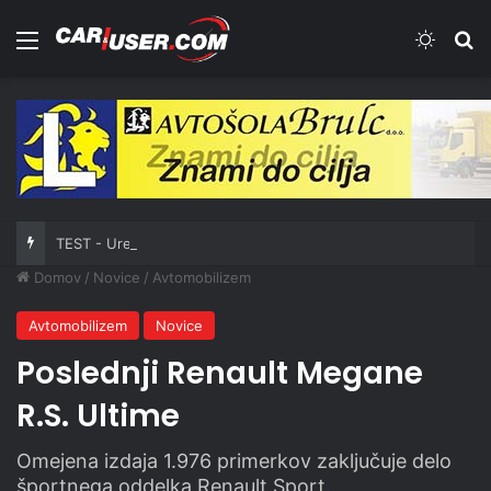
Meni
Switch
Iš
TEST - Ure: Norqain Independence Skeleton Chrono 42mm Titanium Purple
Domov
/
Novice
/
Avtomobilizem
Avtomobilizem
Novice
Poslednji Renault Megane
R.S. Ultime
Omejena izdaja 1.976 primerkov zaključuje delo
športnega oddelka Renault Sport.