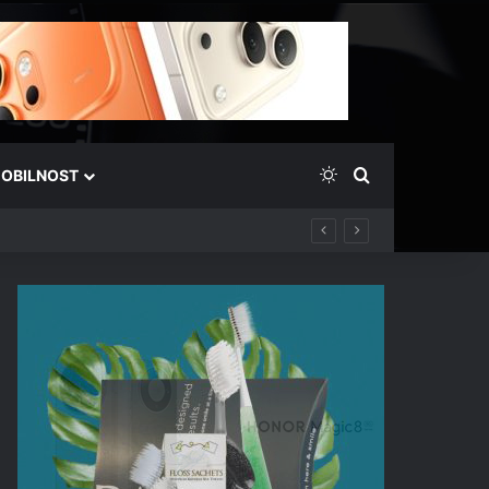
Switch skin
Išči
OBILNOST