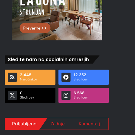
Sledite nam na socialnih omrežjih
2.445
12.352
Naročnikov
Sledilcev
0
6.568
Sledilcev
Sledilcev
Priljubljeno
Zadnje
Komentarji