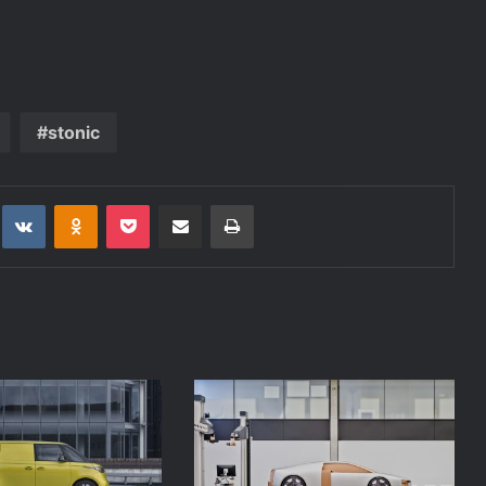
stonic
t
eddit
VKontakte
Odnoklassniki
Pocket
Deli po epošti
Natisni