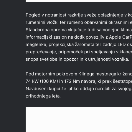
Pogled v notranjost razkrije sveže oblazinjenje v 
rumenimi vložki ter rumeno obarvanimi okrasnimi e
Standardna oprema vključuje tudi samodejno klimat
informacijski zaslon na dotik povezljiv z Apple Car
meglenke, projekcijska žarometa ter zadnjo LED os
preprečevanje, pripomoček pri speljevanju v klane
snopa svetlobe in opozorilnik utrujenosti voznika.
Pod motornim pokrovom Kiinega mestnega križanca b
74 kW (100 KM) in 172 Nm navora, ki prek šeststop
Navdušeni kupci že lahko oddajo naročili za svoje
prihodnjega leta.