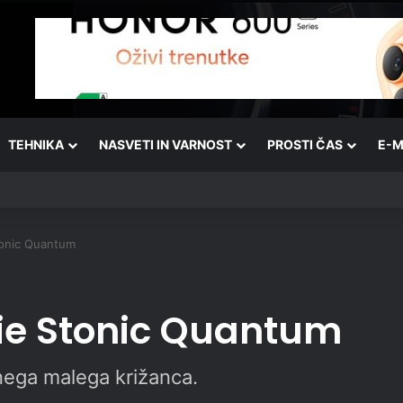
TEHNIKA
NASVETI IN VARNOST
PROSTI ČAS
E-M
tonic Quantum
ie Stonic Quantum
nega malega križanca.