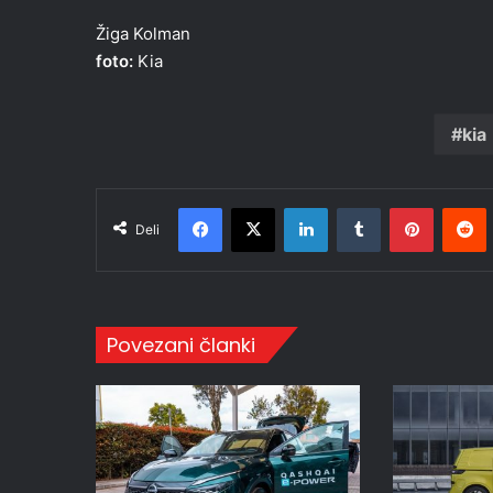
Žiga Kolman
foto:
Kia
kia
Facebook
X
LinkedIn
Tumblr
Pinteres
R
Deli
Povezani članki