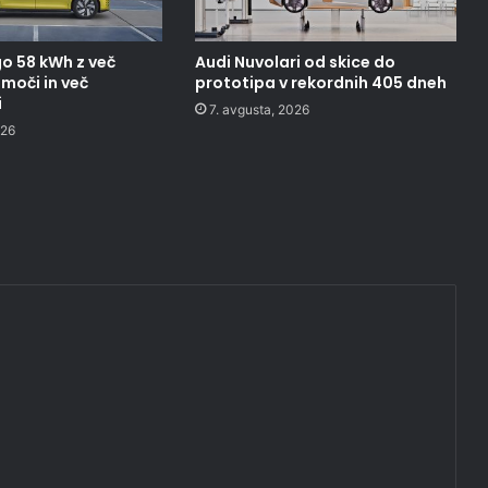
o 58 kWh z več
Audi Nuvolari od skice do
moči in več
prototipa v rekordnih 405 dneh
i
7. avgusta, 2026
026