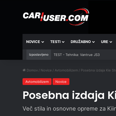
NOVICE
TESTI
DRUŽABNO
URE
Izpostavljeno
TEST - Tehnika: Vantrue JS3
Domov
/
Novice
/
Avtomobilizem
/
Posebna izdaja Kie S
Avtomobilizem
Novice
Posebna izdaja K
Več stila in osnovne opreme za Kii