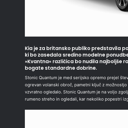
Kia je za britansko publiko predstavila
ki bo zasedala sredino modelne ponudbe,
»Kvantna« različica bo nudila najboljše 
bogate standardne dobrine.
Stonic Quantum je med serijsko opremo prejel štev
ogrevan volanski obroč, pametni ključ z možnostj
vzvratno ogledalo. Stonic Quantum je na voljo zgolj 
rumeno streho in ogledali, kar nekoliko popestri izg