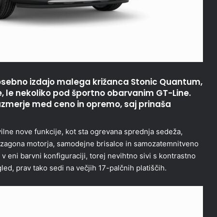
 posebno izdajo malega križanca Stonic Quantum,
 le nekoliko pod športno obarvanim GT-Line.
razmerje med ceno in opremo, saj prinaša
ilne nove funkcije, kot sta ogrevana sprednja sedeža,
o zagona motorja, samodejne brisalce in samozatemnitveno
v eni barvni konfiguraciji, torej nevihtno sivi s kontrastno
led, prav tako sedi na večjih 17-palčnih platiščih.