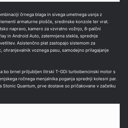
kombinaciji črnega blaga in sivega umetnega usnja z
lementi armaturne plošče, sredinske konzole ter vrat.
sko napravo, kamero za vzvratno vožnjo, 8-palčni
Play in Android Auto, zatemnjena stekla, sprednje
vetlitev. Asistenčno plat zastopajo sistemom za
c, ohranjevalnik voznega pasu, samodejno prilagajanje
o brnel priljubljen litrski T-GDi turbobencinski motor s
enjskega ročnega menjalnika poganja sprednji kolesni par.
ga Stonic Quantum, prve dostave so pričakovane v začetku