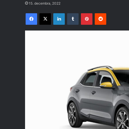
15. decembra, 2022
Facebook
X
LinkedIn
Tumblr
Pinterest
Reddit