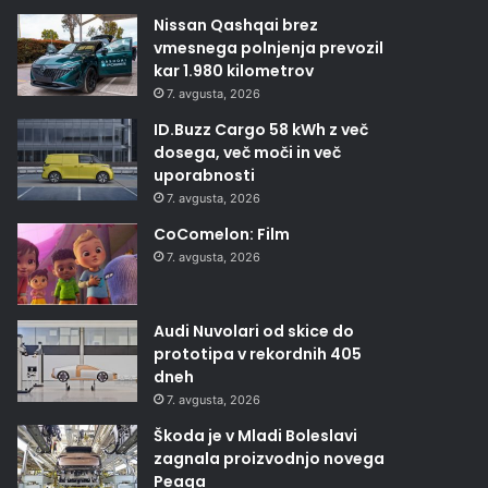
Nissan Qashqai brez
vmesnega polnjenja prevozil
kar 1.980 kilometrov
7. avgusta, 2026
ID.Buzz Cargo 58 kWh z več
dosega, več moči in več
uporabnosti
7. avgusta, 2026
CoComelon: Film
7. avgusta, 2026
Audi Nuvolari od skice do
prototipa v rekordnih 405
dneh
7. avgusta, 2026
Škoda je v Mladi Boleslavi
zagnala proizvodnjo novega
Peaqa