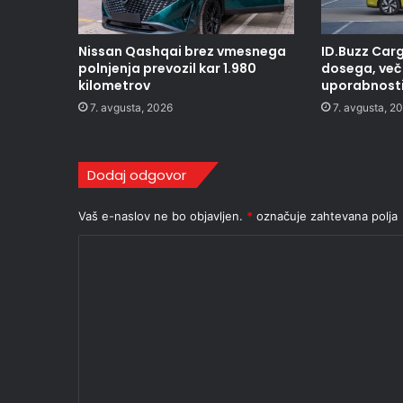
Nissan Qashqai brez vmesnega
ID.Buzz Carg
polnjenja prevozil kar 1.980
dosega, več 
kilometrov
uporabnost
7. avgusta, 2026
7. avgusta, 2
Dodaj odgovor
Vaš e-naslov ne bo objavljen.
*
označuje zahtevana polja
K
o
m
e
n
t