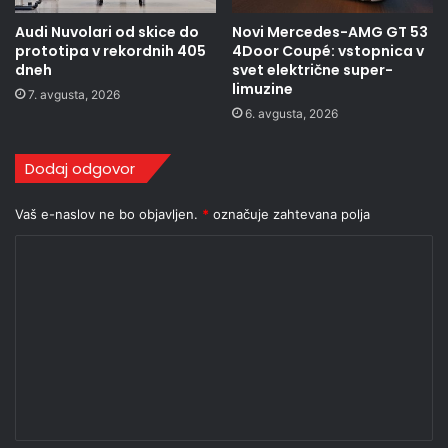
Audi Nuvolari od skice do
Novi Mercedes-AMG GT 53
prototipa v rekordnih 405
4Door Coupé: vstopnica v
dneh
svet električne super-
limuzine
7. avgusta, 2026
6. avgusta, 2026
Dodaj odgovor
Vaš e-naslov ne bo objavljen.
*
označuje zahtevana polja
K
o
m
e
n
t
a