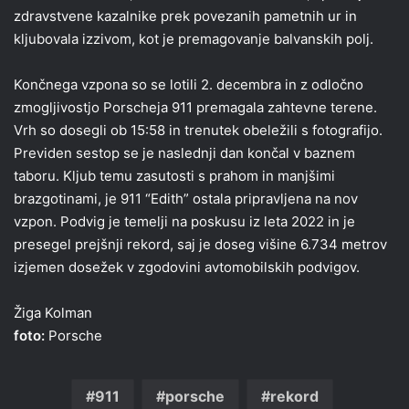
zdravstvene kazalnike prek povezanih pametnih ur in
kljubovala izzivom, kot je premagovanje balvanskih polj.
Končnega vzpona so se lotili 2. decembra in z odločno
zmogljivostjo Porscheja 911 premagala zahtevne terene.
Vrh so dosegli ob 15:58 in trenutek obeležili s fotografijo.
Previden sestop se je naslednji dan končal v baznem
taboru. Kljub temu zasutosti s prahom in manjšimi
brazgotinami, je 911 “Edith” ostala pripravljena na nov
vzpon. Podvig je temelji na poskusu iz leta 2022 in je
presegel prejšnji rekord, saj je doseg višine 6.734 metrov
izjemen dosežek v zgodovini avtomobilskih podvigov.
Žiga Kolman
foto:
Porsche
911
porsche
rekord