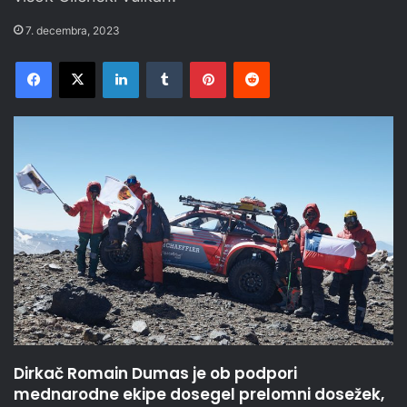
7. decembra, 2023
Facebook
X
LinkedIn
Tumblr
Pinterest
Reddit
Dirkač Romain Dumas je ob podpori
mednarodne ekipe dosegel prelomni dosežek,