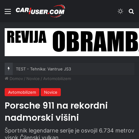
Meni
Switch
Iš
TEST - Tehnika: Vantrue JS3
Domov
/
Novice
/
Avtomobilizem
Avtomobilizem
Novice
Porsche 911 na rekordni
nadmorski višini
Športnik legendarne serije je osvojil 6.734 metrov
visok Čilenski vulkan.