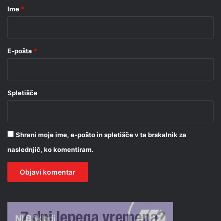
r
Ime
*
*
E-pošta
*
Spletišče
Shrani moje ime, e-pošto in spletišče v ta brskalnik za
naslednjič, ko komentiram.