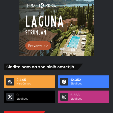
Sledite nam na socialnih omrežjih
2.445
12.352
Naročnikov
Sledilcev
0
6.568
Sledilcev
Sledilcev