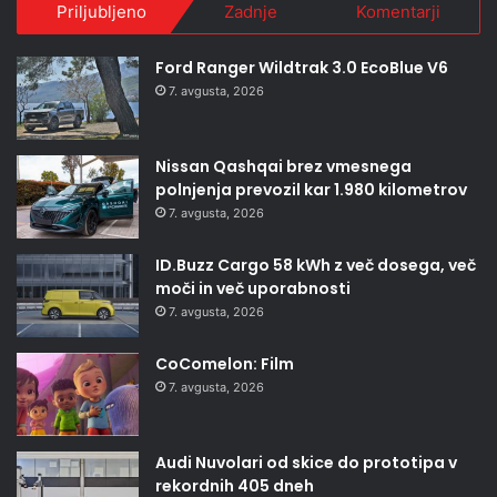
Priljubljeno
Zadnje
Komentarji
Ford Ranger Wildtrak 3.0 EcoBlue V6
7. avgusta, 2026
Nissan Qashqai brez vmesnega
polnjenja prevozil kar 1.980 kilometrov
7. avgusta, 2026
ID.Buzz Cargo 58 kWh z več dosega, več
moči in več uporabnosti
7. avgusta, 2026
CoComelon: Film
7. avgusta, 2026
Audi Nuvolari od skice do prototipa v
rekordnih 405 dneh