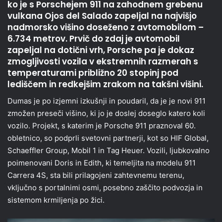
ko je s Porschejem 911 na zahodnem grebenu
vulkana Ojos del Salado zapeljal na najvišjo
nadmorsko višino doseženo z avtomobilom –
6.734 metrov. Prvič do zdaj je avtomobil
zapeljal na dotični vrh, Porsche pa je dokaz
zmogljivosti vozila v ekstremnih razmerah s
temperaturami približno 20 stopinj pod
lediščem in redkejšim zrakom na takšni višini.
Dumas je po izjemni izkušnji in poudaril, da je je novi 911
zmožen preseči višino, ki jo je doslej doseglo katero koli
vozilo. Projekt, s katerim je Porsche 911 praznoval 60.
obletnico, so podprli svetovni partnerji, kot so HIF Global,
Schaeffler Group, Mobil 1 in Tag Heuer. Vozili, ljubkovalno
poimenovani Doris in Edith, ki temeljita na modelu 911
Carrera 4S, sta bili prilagojeni zahtevnemu terenu,
vključno s portalnimi osmi, posebno zaščito podvozja in
sistemom krmiljenja po žici.