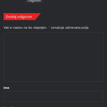
Odgovori
:
Dodaj odgovor
Vaš e-naslov ne bo objavljen.
*
označuje zahtevana polja
K
o
m
e
n
t
a
r
Ime
*
*