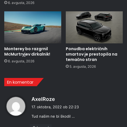
6. avgusta, 2026
Monterey bo razgrnil
Ponudba električnih
McMurtryjev dirkalnik!
smartov je prestopila na
temačno stran
6. avgusta, 2026
5. avgusta, 2026
En komentar
p
AxelRoze
r
17. oktobra, 2022 ob 22:23
a
Tud našim ne bi škodil …
v
i