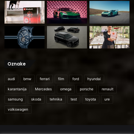
Oznake
audi
bmw
ferrari
film
ford
hyundai
karantanija
Mercedes
omega
porsche
renault
samsung
skoda
tehnika
test
toyota
ure
volkswagen