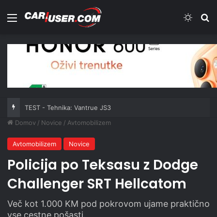
Meni
Switch
Iš
TEST - Tehnika: Vantrue JS3
Domov
/
Novice
/
Avtomobilizem
Avtomobilizem
Novice
Policija po Teksasu z Dodge
Challenger SRT Hellcatom
Več kot 1.000 KM pod pokrovom ujame praktično
vse cestne pošasti.