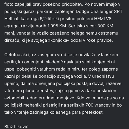
floto zapeljali prav posebno pridobitev. Po novem imajo v
policijski garaži parkiran zaplenjen Dodge Challenger SRT
Hellcat, katerega 6,2-litrski prisilno polnjeni HEMI V8
agregat razvije norih 1.095 KM. Serijsko sicer 300 KM
manj, vendar je vozilo zaseženo nelegalnemu cestnemu
dirkaču, ki je svojega »konjička« oddal v roke pravice.
Celotna akcija z zasegom vred se je odvila že v lanskem
aprilu, ko omenjeni mladenič navkljub silni konjenici ni
uspel pobegniti varuhom reda in miru ter poleg zaporne
kazni pridelal še donacijo svojega vozila. V uredništvu
upamo, da ima omenjena policijska postaja dovolj rezerve
v letnem planu sredstev, saj so gume za tako poskočen
avtomobil redno predmet menjave. Kdo ve, morda pa so ga
policijski mehaniki pristrigli na serijskih 700 vrancev in bo
tako vrtenje zadnjega kolesnega para preteklost.
Blaž Likovič