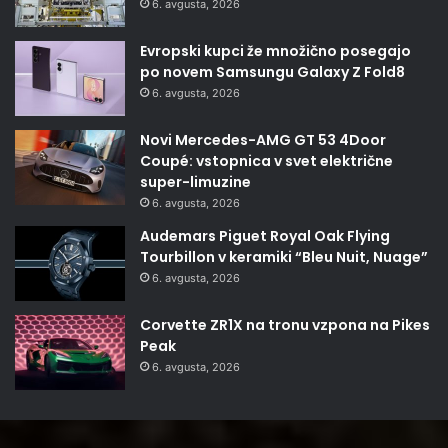
6. avgusta, 2026
Evropski kupci že množično posegajo
po novem Samsungu Galaxy Z Fold8
6. avgusta, 2026
Novi Mercedes-AMG GT 53 4Door
Coupé: vstopnica v svet električne
super-limuzine
6. avgusta, 2026
Audemars Piguet Royal Oak Flying
Tourbillon v keramiki “Bleu Nuit, Nuage”
6. avgusta, 2026
Corvette ZR1X na tronu vzpona na Pikes
Peak
6. avgusta, 2026