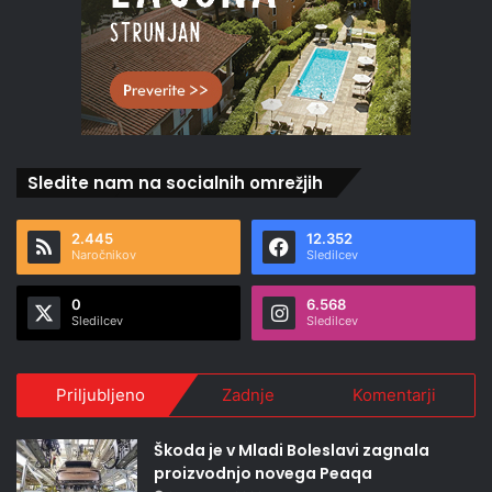
Sledite nam na socialnih omrežjih
2.445
12.352
Naročnikov
Sledilcev
0
6.568
Sledilcev
Sledilcev
Priljubljeno
Zadnje
Komentarji
Škoda je v Mladi Boleslavi zagnala
proizvodnjo novega Peaqa