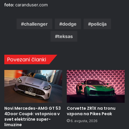
foto:
caranduser.com
challenger
dodge
policija
teksas
Povezani članki
Novi Mercedes-AMG GT 53
Corvette ZR1X na tronu
4Door Coupé: vstopnica v
vzpona na Pikes Peak
svet električne super-
6. avgusta, 2026
limuzine