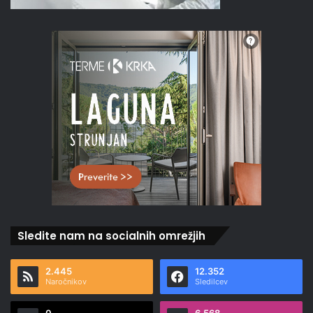
Sledite nam na socialnih omrežjih
2.445
12.352
Naročnikov
Sledilcev
0
6.568