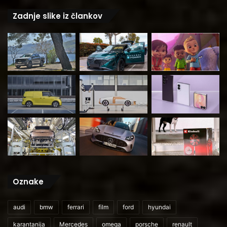
Zadnje slike iz člankov
Oznake
audi
bmw
ferrari
film
ford
hyundai
karantanija
Mercedes
omega
porsche
renault