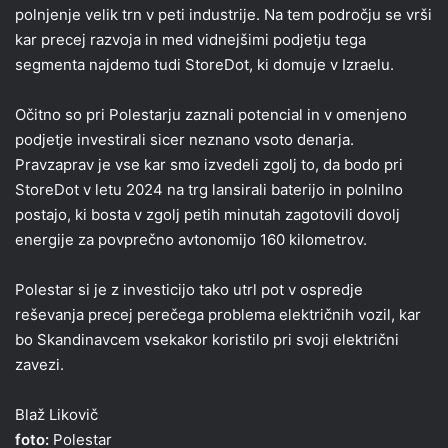
polnjenje velik trn v peti industrije. Na tem področju se vrši
kar precej razvoja in med vidnejšimi podjetju tega
segmenta najdemo tudi StoreDot, ki domuje v Izraelu.
Očitno so pri Polestarju zaznali potencial in v omenjeno
podjetje investirali sicer neznano vsoto denarja.
Pravzaprav je vse kar smo izvedeli zgolj to, da bodo pri
StoreDot v letu 2024 na trg lansirali baterijo in polnilno
postajo, ki bosta v zgolj petih minutah zagotovili dovolj
energije za povprečno avtonomijo 160 kilometrov.
Polestar si je z investicijo tako utrl pot v ospredje
reševanja precej perečega problema električnih vozil, kar
bo Skandinavcem vsekakor koristilo pri svoji električni
zavezi.
Blaž Likovič
foto:
Polestar