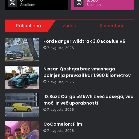
Sledilcev
Sledilcev
Priljubljeno
Zadnje
Komentarji
Ford Ranger Wildtrak 3.0 EcoBlue V6
7. avgusta, 2026
Nissan Qashqai brez vmesnega
polnjenja prevozil kar 1.980 kilometrov
7. avgusta, 2026
ID.Buzz Cargo 58 kWh z več dosega, več
moči in več uporabnosti
7. avgusta, 2026
CoComelon: Film
7. avgusta, 2026