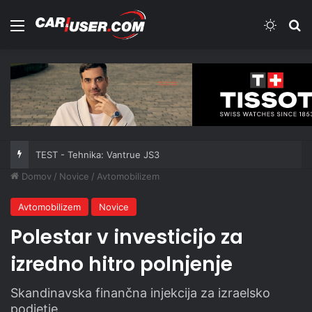
Meni
Switch
Iš
TEST - Tehnika: Vantrue JS3
Domov
/
Novice
/
Avtomobilizem
Avtomobilizem
Novice
Polestar v investicijo za
izredno hitro polnjenje
Skandinavska finančna injekcija za izraelsko
podjetje.