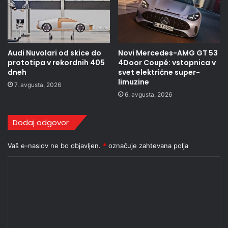
Audi Nuvolari od skice do
Novi Mercedes-AMG GT 53
prototipa v rekordnih 405
4Door Coupé: vstopnica v
dneh
svet električne super-
limuzine
7. avgusta, 2026
6. avgusta, 2026
Dodaj odgovor
Vaš e-naslov ne bo objavljen.
*
označuje zahtevana polja
K
o
m
e
n