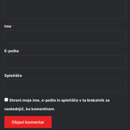
t
a
r
Ime
*
*
E-pošta
*
Spletišče
Shrani moje ime, e-pošto in spletišče v ta brskalnik za
naslednjič, ko komentiram.