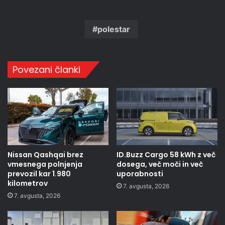
polestar
Povezani članki
Nissan Qashqai brez
ID.Buzz Cargo 58 kWh z več
vmesnega polnjenja
dosega, več moči in več
prevozil kar 1.980
uporabnosti
kilometrov
7. avgusta, 2026
7. avgusta, 2026