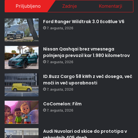
Priljubljeno
Zadnje
Komentarji
Ford Ranger Wildtrak 3.0 EcoBlue V6
7. avgusta, 2026
Nissan Qashqai brez vmesnega
polnjenja prevozil kar 1.980 kilometrov
7. avgusta, 2026
ID.Buzz Cargo 58 kWh z več dosega, več
moči in več uporabnosti
7. avgusta, 2026
CoComelon: Film
7. avgusta, 2026
Audi Nuvolari od skice do prototipa v
rekordnih 405 dneh