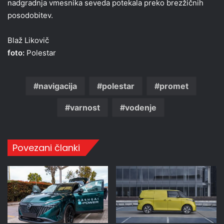
nadgradnja vmesnika seveda potekala preko brezžičnih
posodobitev.
Blaž Likovič
foto:
Polestar
navigacija
polestar
promet
varnost
vodenje
Povezani članki