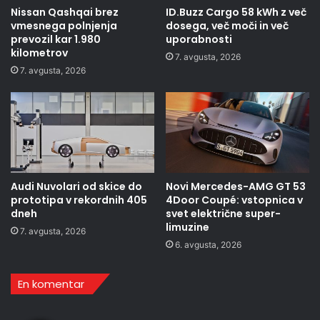
Nissan Qashqai brez
ID.Buzz Cargo 58 kWh z več
vmesnega polnjenja
dosega, več moči in več
prevozil kar 1.980
uporabnosti
kilometrov
7. avgusta, 2026
7. avgusta, 2026
Audi Nuvolari od skice do
Novi Mercedes-AMG GT 53
prototipa v rekordnih 405
4Door Coupé: vstopnica v
dneh
svet električne super-
limuzine
7. avgusta, 2026
6. avgusta, 2026
En komentar