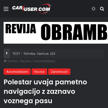
Meni
Switch
Iš
TEST - Tehnika: Vantrue JS3
Domov
/
Novice
/
Avtomobilizem
Avtomobilizem
Novice
Zanimivosti
Polestar uvaja pametno
navigacijo z zaznavo
voznega pasu