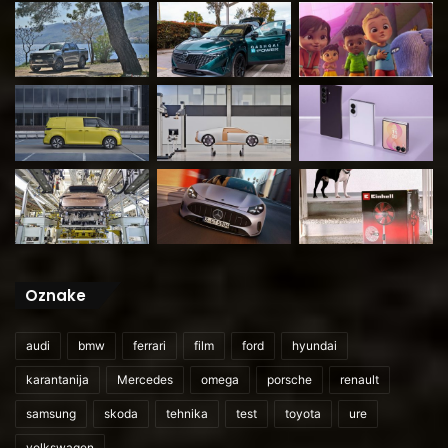
Oznake
audi
bmw
ferrari
film
ford
hyundai
karantanija
Mercedes
omega
porsche
renault
samsung
skoda
tehnika
test
toyota
ure
volkswagen