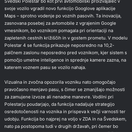
Švedski Polestar bo kot prvi avtomobilski proizvajalec v
svoje vozilo vgradil novo funkcijo Googlove aplikacije
Maps – sprotno vodenje po voznih pasovih. Ta inovacija,
zasnovana posebej za avtomobile z vgrajenim Google
vmesnikom, bo voznikom pomagala pri orientaciji na
zapletenih cestnih križiščih in v gostem prometu. V modelu
Polestar 4 se funkcija prikazuje neposredno na 10,2-
palčnem zaslonu neposredno pred voznikom, kjer sistem s
pomočjo umetne inteligence in sprednje kamere zazna, na
katerem voznem pasu se vozilo nahaja.
Vizualna in zvočna opozorila vozniku nato omogočajo
pravočasno menjavo pasu, s čimer se zmanjšajo možnosti
za zamujene izvoze ali nenadne manevre. Vodilni pri
Polestarju poudarjajo, da funkcija nadaljuje strategijo
osredotočenosti na voznika in prispeva k večji varnosti ter
udobju. Funkcija bo najprej na voljo v ZDA in na Švedskem,
nato pa postopoma tudi v drugih državah, pri čemer bo