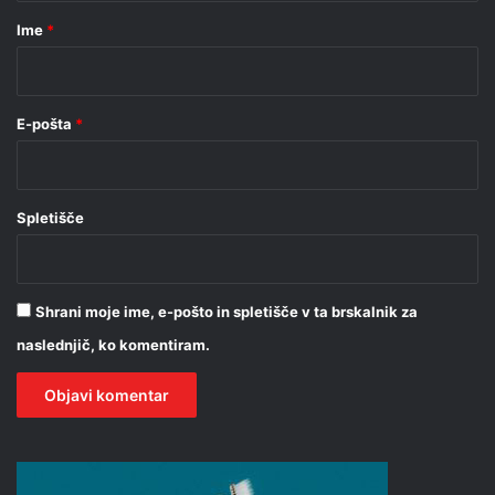
r
Ime
*
*
E-pošta
*
Spletišče
Shrani moje ime, e-pošto in spletišče v ta brskalnik za
naslednjič, ko komentiram.