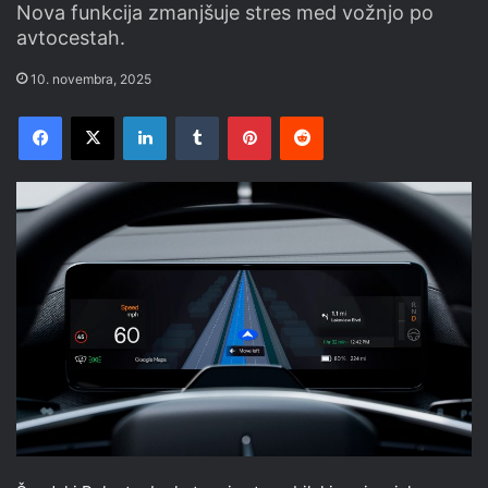
Nova funkcija zmanjšuje stres med vožnjo po
avtocestah.
10. novembra, 2025
Facebook
X
LinkedIn
Tumblr
Pinterest
Reddit