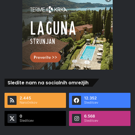
Sledite nam na socialnih omrežjih
2.445
12.352
Naročnikov
Sledilcev
0
6.568
Sledilcev
Sledilcev