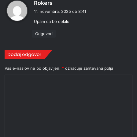
p
Rokers
r
11. novembra, 2025 ob 8:41
a
Upam da bo delalo
v
i
Odgovori
:
Dodaj odgovor
Vaš e-naslov ne bo objavljen.
*
označuje zahtevana polja
K
o
m
e
n
t
a