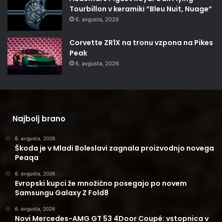
Tourbillon v keramiki “Bleu Nuit, Nuage”
6. avgusta, 2026
Corvette ZR1X na tronu vzpona na Pikes
Peak
6. avgusta, 2026
Najbolj brano
6. avgusta, 2026
Škoda je v Mladi Boleslavi zagnala proizvodnjo novega
Peaqa
6. avgusta, 2026
Evropski kupci že množično posegajo po novem
Samsungu Galaxy Z Fold8
6. avgusta, 2026
Novi Mercedes-AMG GT 53 4Door Coupé: vstopnica v