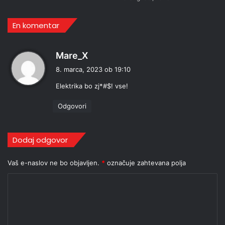
En komentar
p
Mare_X
r
8. marca, 2023 ob 19:10
a
Elektrika bo zj*#$! vse!
v
i
Odgovori
:
Dodaj odgovor
Vaš e-naslov ne bo objavljen.
*
označuje zahtevana polja
K
o
m