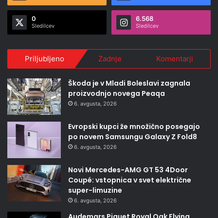
0
6.568
Sledilcev
Sledilcev
Priljubljeno
Zadnje
Komentarji
Škoda je v Mladi Boleslavi zagnala
proizvodnjo novega Peaqa
6. avgusta, 2026
Evropski kupci že množično posegajo
po novem Samsungu Galaxy Z Fold8
6. avgusta, 2026
Novi Mercedes-AMG GT 53 4Door
Coupé: vstopnica v svet električne
super-limuzine
6. avgusta, 2026
Audemars Piguet Royal Oak Flying