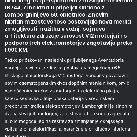
hibridnega superšportnem z razvojnim imenom
LB744, ki bo kmalu pripeljal skladno z
Lamborghinijevo 60. obletnico. Z novim
hibridnim zastavonošo postavljajo nova merila
zmogljivosti in užitka v vožnji, saj nova
arhitektura združuje surovost V12 motorja in s
podporo treh elektromotorjev zagotavlja preko
1.000 KM.
Težko pričakovani naslednik priljubljenega Aventadorja
ohranja značilno sredinsko postavitev mogočnega 6,5-
litrskega atmosferskega V12 motorja, vendar v povezavi z
novim osemstopenskim dvosklopčnim menjalnikom, prvič
nameščenim prečno za motorjem in električno platjo,
katero sestavljajo litij-ionska baterija v sredinskem
predoru ter trojica elektromotorjev. Lamborghini je sinonim
dvanajstvaljnih motorjev, zato slovo od takšnega agregata
ni bilo mogoče, edina rešitev za zmanjšanje okoljskega
vpliva je bila elektrifikacija, natančneje priključno-hibridna
tehnologija.