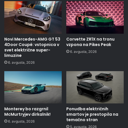
Novi Mercedes-AMG GT 53
Corvette ZR1X na tronu
4Door Coupé: vstopnica v
vzpona na Pikes Peak
svet električne super-
6. avgusta, 2026
limuzine
6. avgusta, 2026
Monterey bo razgrnil
Ponudba električnih
McMurtryjev dirkalnik!
smartov je prestopila na
temačno stran
6. avgusta, 2026
5. avgusta, 2026