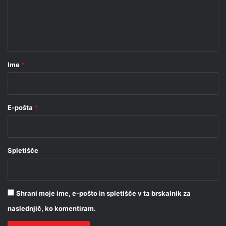
e
n
t
a
r
Ime
*
*
E-pošta
*
Spletišče
Shrani moje ime, e-pošto in spletišče v ta brskalnik za
naslednjič, ko komentiram.