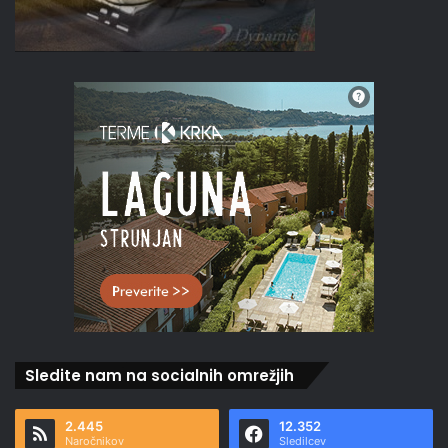
Sledite nam na socialnih omrežjih
2.445
12.352
Naročnikov
Sledilcev