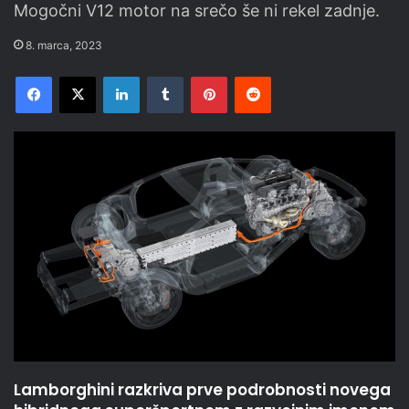
Mogočni V12 motor na srečo še ni rekel zadnje.
8. marca, 2023
Facebook
X
LinkedIn
Tumblr
Pinterest
Reddit
Lamborghini razkriva prve podrobnosti novega