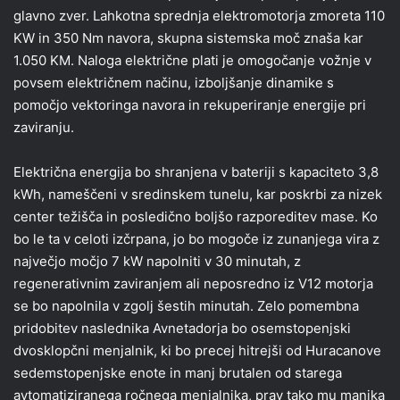
glavno zver. Lahkotna sprednja elektromotorja zmoreta 110
KW in 350 Nm navora, skupna sistemska moč znaša kar
1.050 KM. Naloga električne plati je omogočanje vožnje v
povsem električnem načinu, izboljšanje dinamike s
pomočjo vektoringa navora in rekuperiranje energije pri
zaviranju.
Električna energija bo shranjena v bateriji s kapaciteto 3,8
kWh, nameščeni v sredinskem tunelu, kar poskrbi za nizek
center težišča in posledično boljšo razporeditev mase. Ko
bo le ta v celoti izčrpana, jo bo mogoče iz zunanjega vira z
največjo močjo 7 kW napolniti v 30 minutah, z
regenerativnim zaviranjem ali neposredno iz V12 motorja
se bo napolnila v zgolj šestih minutah. Zelo pomembna
pridobitev naslednika Avnetadorja bo osemstopenjski
dvosklopčni menjalnik, ki bo precej hitrejši od Huracanove
sedemstopenjske enote in manj brutalen od starega
avtomatiziranega ročnega menjalnika, prav tako mu manjka