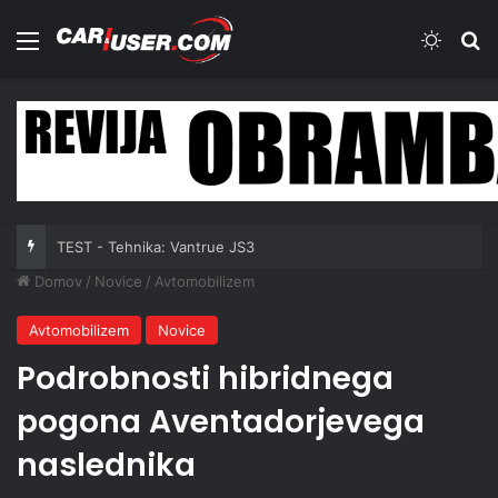
Meni
Switch
Iš
TEST - Tehnika: Vantrue JS3
Domov
/
Novice
/
Avtomobilizem
Avtomobilizem
Novice
Podrobnosti hibridnega
pogona Aventadorjevega
naslednika