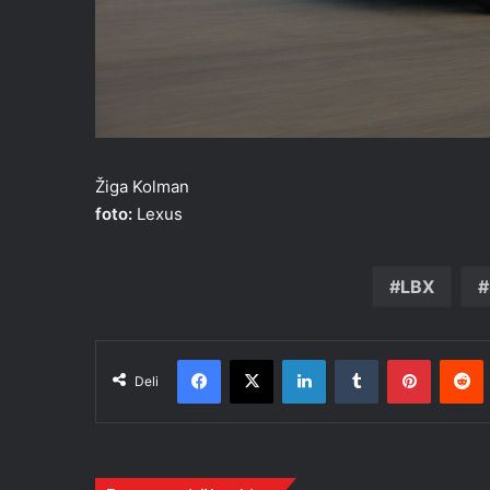
Žiga Kolman
foto:
Lexus
LBX
Facebook
X
LinkedIn
Tumblr
Pinteres
R
Deli