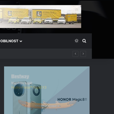
Switch skin
Išči
OBILNOST