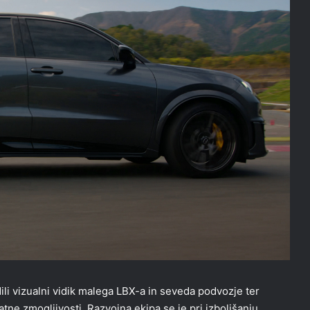
i vizualni vidik malega LBX-a in seveda podvozje ter
ne zmogljivosti. Razvojna ekipa se je pri izboljšanju