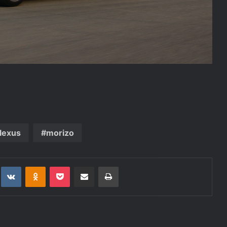
lexus
morizo
t
eddit
VKontakte
Odnoklassniki
Pocket
Deli po epošti
Natisni