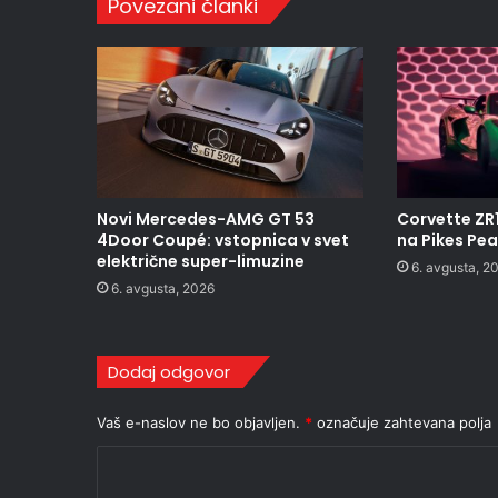
Povezani članki
Novi Mercedes-AMG GT 53
Corvette ZR
4Door Coupé: vstopnica v svet
na Pikes Pe
električne super-limuzine
6. avgusta, 2
6. avgusta, 2026
Dodaj odgovor
Vaš e-naslov ne bo objavljen.
*
označuje zahtevana polja
K
o