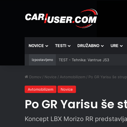
NOVICE
TESTI
DRUŽABNO
URE
Izpostavljeno
TEST - Tehnika: Vantrue JS3
Domov
/
Novice
/
Avtomobilizem
/
Po GR Yarisu še stru
Avtomobilizem
Novice
Po GR Yarisu še s
Koncept LBX Morizo RR predstavlj