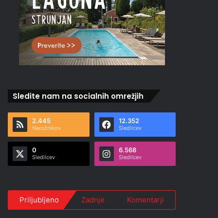
Sledite nam na socialnih omrežjih
2.445
12.352
Naročnikov
Sledilcev
0
6.568
Sledilcev
Sledilcev
Priljubljeno
Zadnje
Komentarji