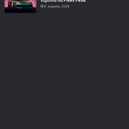
vzpona na Pikes Peak
6. avgusta, 2026