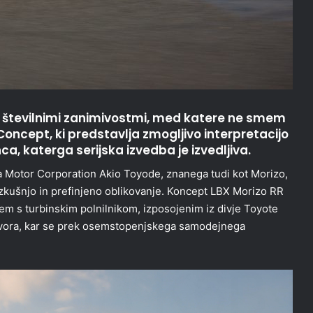
 s številnimi zanimivostmi, med katere ne smem
Concept, ki predstavlja zmogljivo interpretacijo
 katerga serijska izvedba je izvedljiva.
a Motor Corporation Akio Toyode, znanega tudi kot Morizo,
zkušnjo in prefinjeno oblikovanje. Koncept LBX Morizo RR
rjem s turbinskim polnilnikom, izposojenim iz divje Toyote
avora, kar se prek osemstopenjskega samodejnega