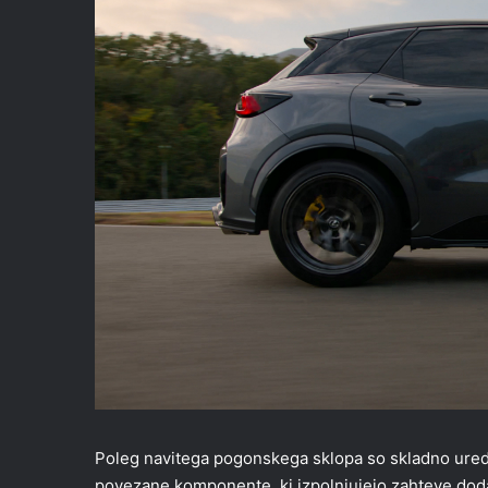
Poleg navitega pogonskega sklopa so skladno uredil
povezane komponente, ki izpolnjujejo zahteve dodat