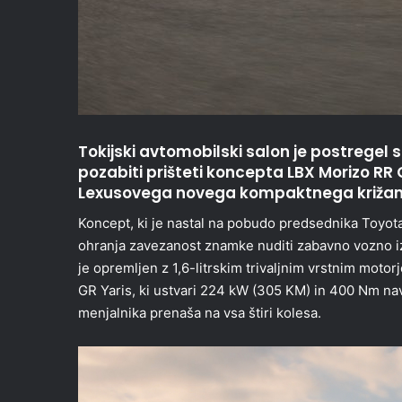
Tokijski avtomobilski salon je postregel
pozabiti prišteti koncepta LBX Morizo RR 
Lexusovega novega kompaktnega križanca,
Koncept, ki je nastal na pobudo predsednika Toyot
ohranja zavezanost znamke nuditi zabavno vozno i
je opremljen z 1,6-litrskim trivaljnim vrstnim moto
GR Yaris, ki ustvari 224 kW (305 KM) in 400 Nm n
menjalnika prenaša na vsa štiri kolesa.