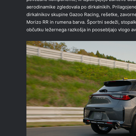
aerodinamike zgledovala po dirkalnikih. Prilagojen
dirkalnikov skupine Gazoo Racing, rešetke, zavorne 
Morizo RR in rumena barva. Športni sedeži, stopalke 
občutku ležernega razkošja in poosebljajo vlogo av