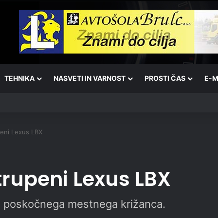
TEHNIKA
NASVETI IN VARNOST
PROSTI ČAS
E-M
peni Lexus LBX
trupeni Lexus LBX
a poskočnega mestnega križanca.