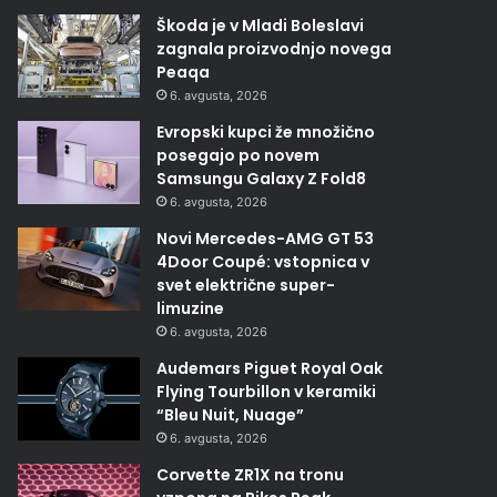
Škoda je v Mladi Boleslavi
zagnala proizvodnjo novega
Peaqa
6. avgusta, 2026
Evropski kupci že množično
posegajo po novem
Samsungu Galaxy Z Fold8
6. avgusta, 2026
Novi Mercedes-AMG GT 53
4Door Coupé: vstopnica v
svet električne super-
limuzine
6. avgusta, 2026
Audemars Piguet Royal Oak
Flying Tourbillon v keramiki
“Bleu Nuit, Nuage”
6. avgusta, 2026
Corvette ZR1X na tronu