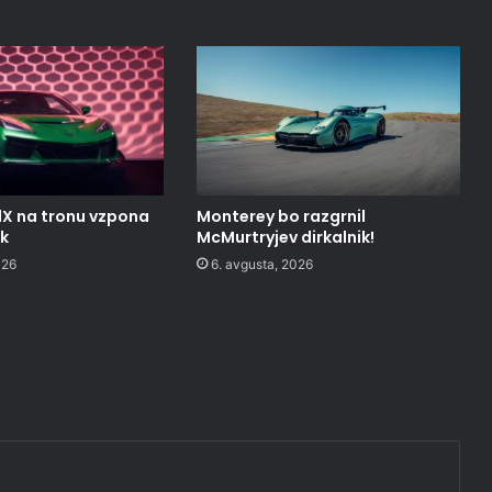
1X na tronu vzpona
Monterey bo razgrnil
ak
McMurtryjev dirkalnik!
026
6. avgusta, 2026