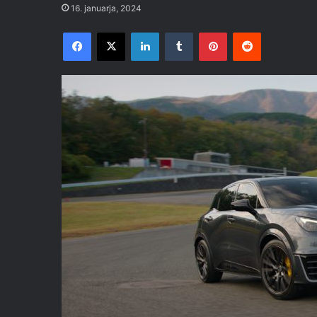
16. januarja, 2024
Facebook
X
LinkedIn
Tumblr
Pinterest
Reddit