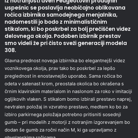
Iz notranjosti dveh Peugeotovih prodajnih
uspešnic se poslavlja neobičajno oblikovana
ročica izbirnika samodejnega menjalnika,
nadomestili jo bodo z minimalističnim
stikalom, ki bo poskrbel za bolj prečiščen videz
delovnega okolja. Podoben izbirnik prestav
smo videli že pri čisto sveži generaciji modela
308.
Glavna prednost novega izbirnika bo elegantnejši videz
voznikovega okolja, prav tako bo poskrbel za lepšo
preglednost in enostavnejšo uporabo. Sama ročica bo
odeta v satenast krom, preostala okolica bo okrašena s
črnim klavirskim materialom in naslonom za roko v imitaciji
ogljikovih vlaken. S stikalom bomo izbirali prestavo naprej,
nevtralen položaj in vzvratno prestavo, medtem ko bo za
izbiro parkirnega položaja potrebno pritisniti sosednji
gumb – pri modelih z motorji z notranjim izgorevanjem bo
dodan še gumb za ročni način M, ki ga upravljamo z
obvolanskima ročicama.