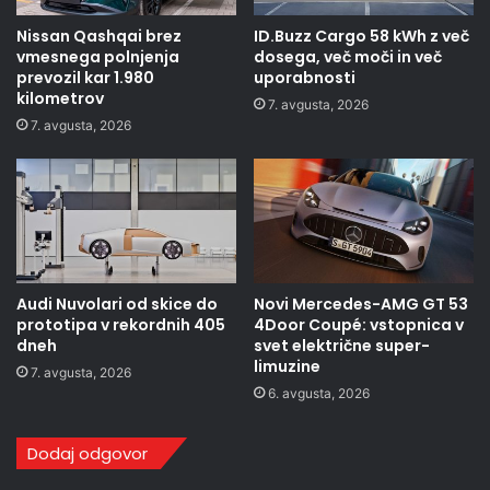
Nissan Qashqai brez
ID.Buzz Cargo 58 kWh z več
vmesnega polnjenja
dosega, več moči in več
prevozil kar 1.980
uporabnosti
kilometrov
7. avgusta, 2026
7. avgusta, 2026
Audi Nuvolari od skice do
Novi Mercedes-AMG GT 53
prototipa v rekordnih 405
4Door Coupé: vstopnica v
dneh
svet električne super-
limuzine
7. avgusta, 2026
6. avgusta, 2026
Dodaj odgovor