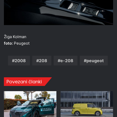
Žiga Kolman
foto:
Peugeot
2008
208
e-208
peugeot
Povezani članki