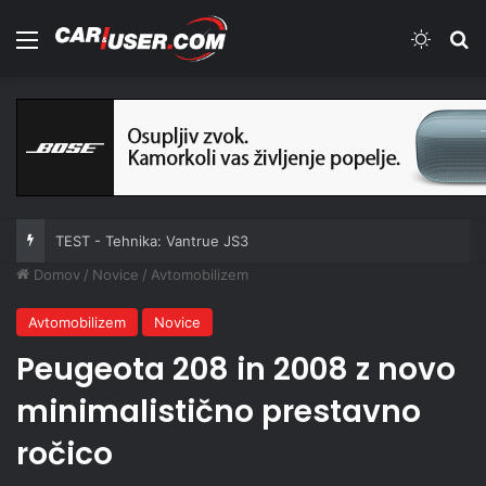
Meni
Switch
Iš
TEST - Tehnika: Vantrue JS3
Domov
/
Novice
/
Avtomobilizem
Avtomobilizem
Novice
Peugeota 208 in 2008 z novo
minimalistično prestavno
ročico