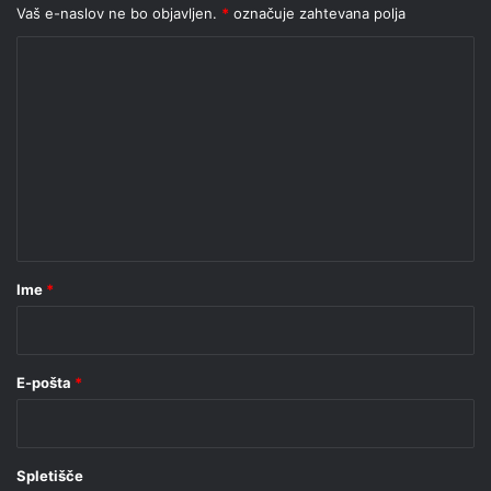
Vaš e-naslov ne bo objavljen.
*
označuje zahtevana polja
K
o
m
e
n
t
a
r
Ime
*
*
E-pošta
*
Spletišče