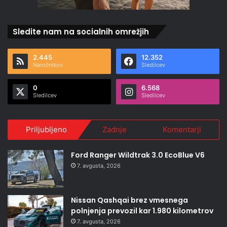
Sledite nam na socialnih omrežjih
2.445
12.352
Naročnikov
Sledilcev
0
6.568
Sledilcev
Sledilcev
Priljubljeno
Zadnje
Komentarji
Ford Ranger Wildtrak 3.0 EcoBlue V6
7. avgusta, 2026
Nissan Qashqai brez vmesnega
polnjenja prevozil kar 1.980 kilometrov
7. avgusta, 2026