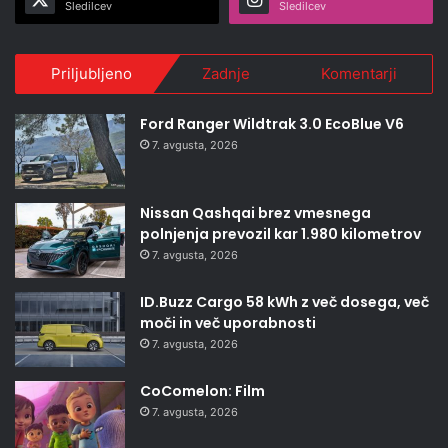
Sledilcev
Sledilcev
Priljubljeno
Zadnje
Komentarji
Ford Ranger Wildtrak 3.0 EcoBlue V6
7. avgusta, 2026
Nissan Qashqai brez vmesnega
polnjenja prevozil kar 1.980 kilometrov
7. avgusta, 2026
ID.Buzz Cargo 58 kWh z več dosega, več
moči in več uporabnosti
7. avgusta, 2026
CoComelon: Film
7. avgusta, 2026