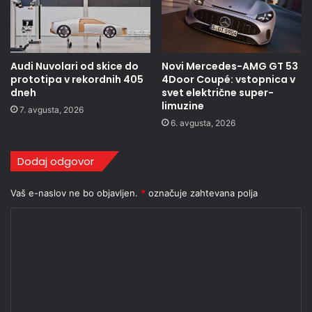
Audi Nuvolari od skice do
Novi Mercedes-AMG GT 53
prototipa v rekordnih 405
4Door Coupé: vstopnica v
dneh
svet električne super-
limuzine
7. avgusta, 2026
6. avgusta, 2026
Dodaj odgovor
Vaš e-naslov ne bo objavljen.
*
označuje zahtevana polja
K
o
m
e
n