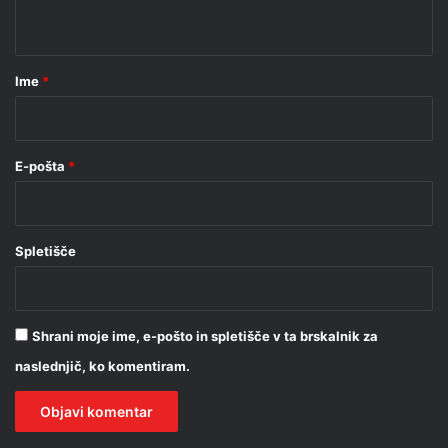
t
a
r
Ime
*
*
E-pošta
*
Spletišče
Shrani moje ime, e-pošto in spletišče v ta brskalnik za
naslednjič, ko komentiram.