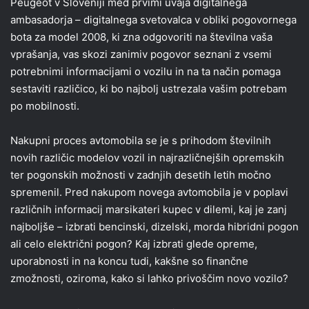
Peugeot v Sloveniji med prvimi uvaja digitalnega
ambasadorja – digitalnega svetovalca v obliki pogovornega
bota za model 2008, ki zna odgovoriti na številna vaša
vprašanja, vas skozi zanimiv pogovor seznani z vsemi
potrebnimi informacijami o vozilu in na ta način pomaga
sestaviti različico, ki bo najbolj ustrezala vašim potrebam
po mobilnosti.
Nakupni proces avtomobila se je s prihodom številnih
novih različic modelov vozil in najrazličnejših opremskih
ter pogonskih možnosti v zadnjih desetih letih močno
spremenil. Pred nakupom novega avtomobila je v poplavi
različnih informacij marsikateri kupec v dilemi, kaj je zanj
najboljše – izbrati bencinski, dizelski, morda hibridni pogon
ali celo električni pogon? Kaj izbrati glede opreme,
uporabnosti in na koncu tudi, kakšne so finančne
zmožnosti, oziroma, kako si lahko privoščim novo vozilo?