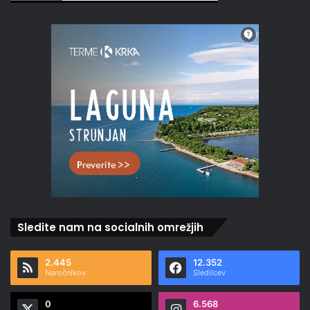
Sledite nam na socialnih omrežjih
2.445
12.352
Naročnikov
Sledilcev
0
6.568