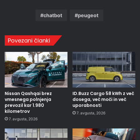
chatbot
peugeot
Povezani članki
Nissan Qashqai brez
ID.Buzz Cargo 58 kWh z več
vmesnega polnjenja
dosega, več moči in več
prevozil kar 1.980
uporabnosti
kilometrov
7. avgusta, 2026
7. avgusta, 2026