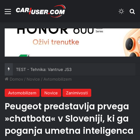
Meni
Switch
Iš
TEST - Tehnika: Vantrue JS3
Domov
/
Novice
/
Avtomobilizem
Avtomobilizem
Novice
Zanimivosti
Peugeot predstavlja prvega
»chatbota« v Sloveniji, ki ga
poganja umetna inteligenca