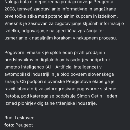
Naloga bota ni neposredna prodaja novega Peugeota
2008, temveč zagotavljanje informativne in angažirane
prve točke stika med potencialnim kupcem in izdelkom.
Vmesnik je zasnovan za zagotavljanje ključnih informacij o
izdelku, odgovarjanje na specifična vprašanja ter
usmerjanje k nadaljnjim korakom v nakupnem procesu.
Pogovorni vmesnik je sploh eden prvih prodajnih
predstavnikov in digitalnih ambasadorjev podprtih z
umetno inteligenco (AI – Artificial Inteligence) v
avtomobilski industriji in je plod povsem slovenskega
znanja. Ob podpori slovenske Peugeotove ekipe ga je
razvil laboratorij za avtoregresivne pogovorne sisteme
Retoba, pod katerega se podpisuje Simon Cetin – eden
izmed pionirjev digitalne trženjske industrije.
Rudi Leskovec
foto:
Peugeot