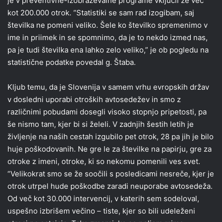
je v preventivne-izobraževalne programe vključil že več
kot 200.000 otrok. “Statistiki se sam rad izogibam, saj
številka ne pomeni veliko. Šele ko številko spremenimo v
ime in priimek in se spomnimo, da je to nekdo izmed nas,
pa je tudi številka ena lahko zelo veliko,” je ob pogledu na
statistične podatke povedal g. Štaba.
Kljub temu, da je Slovenija v samem vrhu evropskih držav
v dosledni uporabi otroških avtosedežev in smo z
različnimi pobudami dosegli visoko stopnjo pripetosti, pa
še nismo tam, kjer bi si želeli. V zadnjih šestih letih je
življenje na naših cestah izgubilo pet otrok, 28 pa jih je bilo
huje poškodovanih. Ne gre le za številke na papirju, gre za
otroke z imeni, otroke, ki so nekomu pomenili ves svet.
“Velikokrat smo se že soočili s posledicami nesreče, kjer je
otrok utrpel hude poškodbe zaradi neuporabe avtosedeža.
Od več kot 30.000 intervencij, v katerih sem sodeloval,
uspešno izbrišem večino – tiste, kjer so bili udeleženi