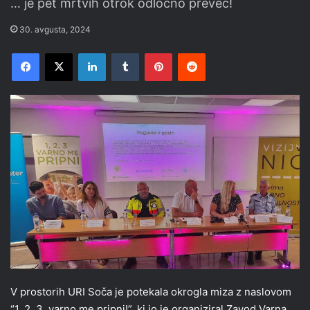
… je pet mrtvih otrok odločno preveč!
30. avgusta, 2024
Facebook
X
LinkedIn
Tumblr
Pinterest
Reddit
V prostorih URI Soča je potekala okrogla miza z naslovom
“1, 2, 3, varno me pripni!”, ki jo je organiziral Zavod Varna