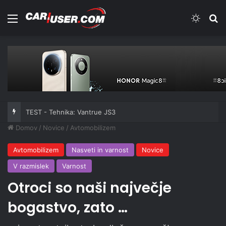
Meni
Switch
Iš
TEST - Tehnika: Vantrue JS3
Domov
/
Novice
/
Avtomobilizem
Avtomobilizem
Nasveti in varnost
Novice
V razmislek
Varnost
Otroci so naši največje
bogastvo, zato …