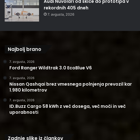
Audi Nuvolari od skice do prototipa v
rekordnih 405 dneh
7. avgusta, 2026
Najbolj brano
7. avgusta, 2026
Ford Ranger Wildtrak 3.0 EcoBlue V6
7. avgusta, 2026
Nissan Qashqai brez vmesnega polnjenja prevozil kar
1.980 kilometrov
7. avgusta, 2026
ID.Buzz Cargo 58 kWh z več dosega, več moči in več
uporabnosti
Zadnje slike iz člankov