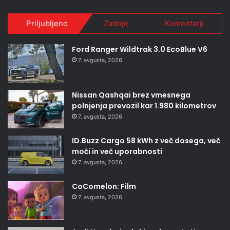
Priljubljeno
Zadnje
Komentarji
Ford Ranger Wildtrak 3.0 EcoBlue V6
7. avgusta, 2026
Nissan Qashqai brez vmesnega
polnjenja prevozil kar 1.980 kilometrov
7. avgusta, 2026
ID.Buzz Cargo 58 kWh z več dosega, več
moči in več uporabnosti
7. avgusta, 2026
CoComelon: Film
7. avgusta, 2026