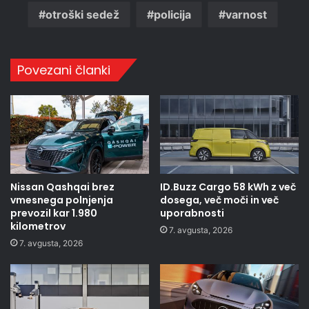
otroški sedež
policija
varnost
Povezani članki
Nissan Qashqai brez
ID.Buzz Cargo 58 kWh z več
vmesnega polnjenja
dosega, več moči in več
prevozil kar 1.980
uporabnosti
kilometrov
7. avgusta, 2026
7. avgusta, 2026