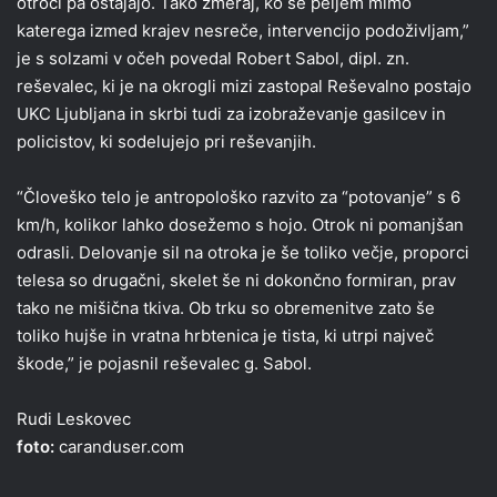
otroci pa ostajajo. Tako zmeraj, ko se peljem mimo
katerega izmed krajev nesreče, intervencijo podoživljam,”
je s solzami v očeh povedal Robert Sabol, dipl. zn.
reševalec, ki je na okrogli mizi zastopal Reševalno postajo
UKC Ljubljana in skrbi tudi za izobraževanje gasilcev in
policistov, ki sodelujejo pri reševanjih.
“Človeško telo je antropološko razvito za “potovanje” s 6
km/h, kolikor lahko dosežemo s hojo. Otrok ni pomanjšan
odrasli. Delovanje sil na otroka je še toliko večje, proporci
telesa so drugačni, skelet še ni dokončno formiran, prav
tako ne mišična tkiva. Ob trku so obremenitve zato še
toliko hujše in vratna hrbtenica je tista, ki utrpi največ
škode,” je pojasnil reševalec g. Sabol.
Rudi Leskovec
foto:
caranduser.com