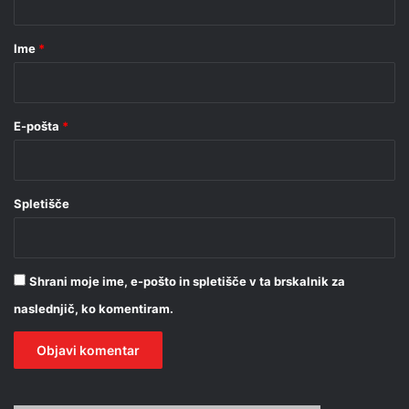
a
r
Ime
*
*
E-pošta
*
Spletišče
Shrani moje ime, e-pošto in spletišče v ta brskalnik za
naslednjič, ko komentiram.