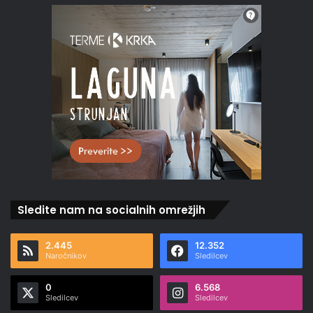
Sledite nam na socialnih omrežjih
2.445
12.352
Naročnikov
Sledilcev
0
6.568
Sledilcev
Sledilcev