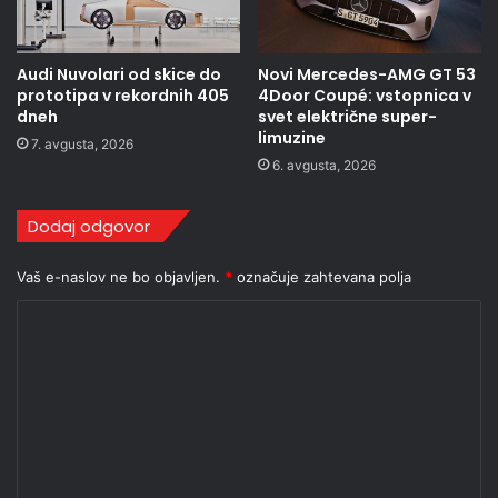
Audi Nuvolari od skice do
Novi Mercedes-AMG GT 53
prototipa v rekordnih 405
4Door Coupé: vstopnica v
dneh
svet električne super-
limuzine
7. avgusta, 2026
6. avgusta, 2026
Dodaj odgovor
Vaš e-naslov ne bo objavljen.
*
označuje zahtevana polja
K
o
m
e
n
t