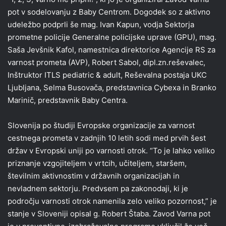
pot v sodelovanju z Baby Centrom. Dogodek so z aktivno
udeležbo podprli še mag. Ivan Kapun, vodja Sektorja
prometne policije Generalne policijske uprave (GPU), mag.
Saša Jevšnik Kafol, namestnica direktorice Agencije RS za
varnost prometa (AVP), Robert Sabol, dipl.zn.reševalec,
Inštruktor ITLS pediatric & adult, Reševalna postaja UKC
Ljubljana, Selma Busovača, predstavnica Cybexa in Branko
Marinič, predstavnik Baby Centra.
Slovenija po študiji Evropske organizacije za varnost
cestnega prometa v zadnjih 10 letih sodi med prvih šest
držav v Evropski uniji po varnosti otrok. “To je lahko veliko
priznanje vzgojiteljem v vrtcih, učiteljem, staršem,
številnim aktivnostim v državnih organizacijah in
nevladnem sektorju. Predvsem pa zakonodaji, ki je
področju varnosti otrok namenila zelo veliko pozornost,” je
stanje v Sloveniji opisal g. Robert Štaba. Zavod Varna pot