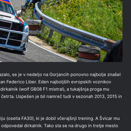
azalo, se je v nedeljo na Gorjancih ponovno najbolje znašel
jan Federico Liber. Eden najboljših evropskih voznikov
 dirkalnik (wolf GB08 F1 mistral), a tukajšnja proga mu
 četrta. Uspešen je bil namreč tudi v sezonah 2013, 2015 in
ju (osella FA30), ki je dobil včerajšnji trening. A Švicar mu
i odpovedal dirkalnik. Tako sta se na drugo in tretje mesto