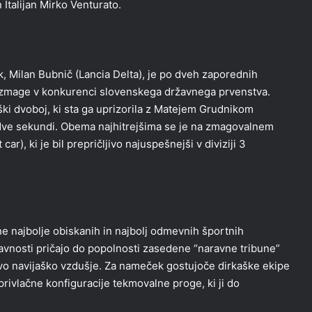
Italijan Mirko Venturato.
, Milan Bubnič (Lancia Delta), je po dveh zaporednih
 zmage v konkurenci slovenskega državnega prvenstva.
ški dvoboj, ki sta ga uprizorila z Matejem Grudnikom
ri dve sekundi. Obema najhitrejšima se je na zmagovalnem
car), ki je bil prepričljivo najuspešnejši v diviziji 3
ne najbolje obiskanih in najbolj odmevnih športnih
 javnosti pričajo do popolnosti zasedene “naravne tribune”
pravo navijaško vzdušje. Za nameček gostujoče dirkaške ekipe
privlačne konfiguracije tekmovalne proge, ki ji do