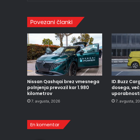
Povezani članki
Nissan Qashqai brez vmesnega
ID.Buzz Carg
polnjenja prevozil kar 1.980
dosega, več 
kilometrov
uporabnost
7. avgusta, 2026
7. avgusta, 2
En komentar