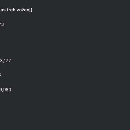
čas treh voženj)
373
23,177
5
29,980