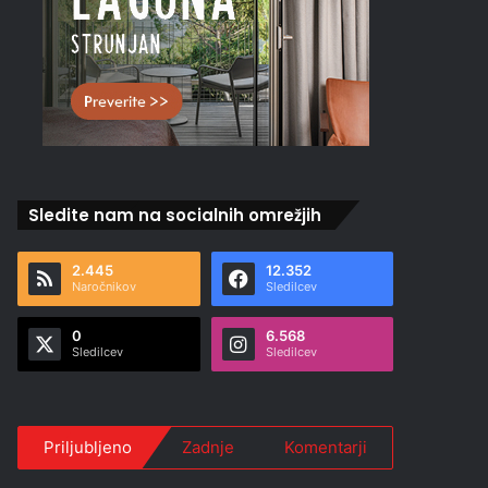
Sledite nam na socialnih omrežjih
2.445
12.352
Naročnikov
Sledilcev
0
6.568
Sledilcev
Sledilcev
Priljubljeno
Zadnje
Komentarji