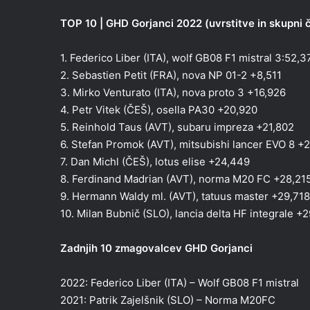
TOP 10 | GHD Gorjanci 2022 (uvrstitve in skupni 
1. Federico Liber (ITA), wolf GB08 F1 mistral 3:52,
2. Sebastien Petit (FRA), nova NP 01-2 +8,511
3. Mirko Venturato (ITA), nova proto 3 +16,926
4. Petr Vitek (ČEŠ), osella PA30 +20,920
5. Reinhold Taus (AVT), subaru impreza +21,802
6. Stefan Promok (AVT), mitsubishi lancer EVO 8 +
7. Dan Michl (ČEŠ), lotus elise +24,449
8. Ferdinand Madrian (AVT), norma M20 FC +28,21
9. Hermann Waldy ml. (AVT), tatuus master +29,718
10. Milan Bubnič (SLO), lancia delta HF integrale +
Zadnjih 10 zmagovalcev GHD Gorjanci
2022: Federico Liber (ITA) – Wolf GB08 F1 mistral
2021: Patrik Zajelšnik (SLO) – Norma M20FC