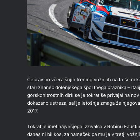
Čeprav po včerajšnjih trening vožnjah na to še ni k
stari znanec dolenjskega športnega praznika – Itali
gorskohitrostnih dirk se je tokrat še privajal na nov
dokazano ustreza, saj je letošnja zmaga že njegova
2017.
Tokrat je imel največjega izzivalca v Robinu Faustini
danes ni bil kos, za nameček pa mu je v tretji vožnj