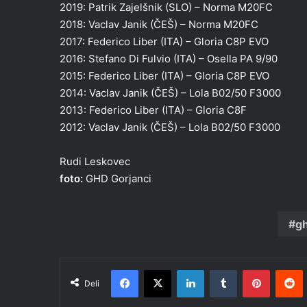
2019: Patrik Zajelšnik (SLO) – Norma M20FC
2018: Vaclav Janik (ČEŠ) – Norma M20FC
2017: Federico Liber (ITA) – Gloria C8P EVO
2016: Stefano Di Fulvio (ITA) – Osella PA 9/90
2015: Federico Liber (ITA) – Gloria C8P EVO
2014: Vaclav Janik (ČEŠ) – Lola B02/50 F3000
2013: Federico Liber (ITA) – Gloria C8F
2012: Vaclav Janik (ČEŠ) – Lola B02/50 F3000
Rudi Leskovec
foto:
GHD Gorjanci
gh
Facebook
X
LinkedIn
Tumblr
Pinteres
R
Deli