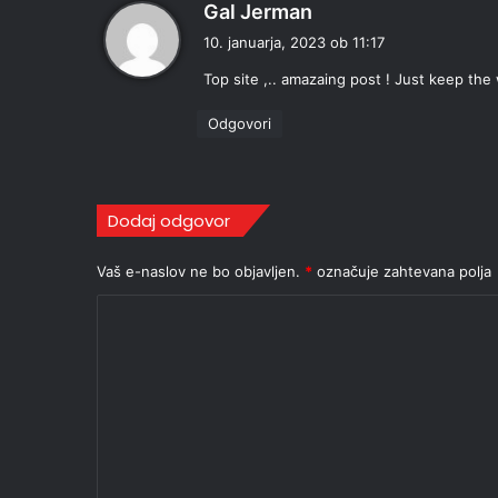
p
Gal Jerman
r
10. januarja, 2023 ob 11:17
a
Top site ,.. amazaing post ! Just keep the
v
i
Odgovori
:
Dodaj odgovor
Vaš e-naslov ne bo objavljen.
*
označuje zahtevana polja
K
o
m
e
n
t