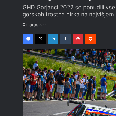
GHD Gorjanci 2022 so ponudili vse
gorskohitrostna dirka na najvišjem 
11. julija, 2022
Facebook
X
LinkedIn
Tumblr
Pinterest
Reddit