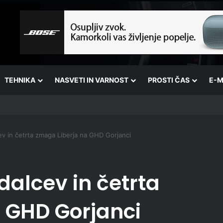
TEHNIKA
NASVETI IN VARNOST
PROSTI ČAS
E-M
ev in četrta zmaga Liberja na GHD Gorjanci
dalcev in četrta
 GHD Gorjanci