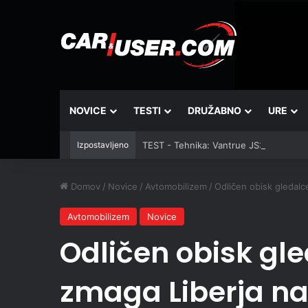
NOVICE
TESTI
DRUŽABNO
URE
Izpostavljeno
TEST - Tehnika: Vantrue JS3
Domov
/
Novice
/
Avtomobilizem
/
Odličen obisk gledalc
Avtomobilizem
Novice
Odličen obisk gle
zmaga Liberja na