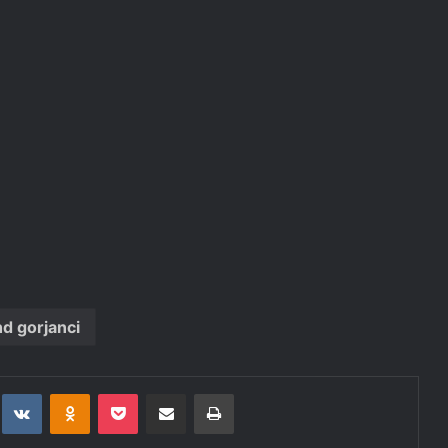
d gorjanci
t
eddit
VKontakte
Odnoklassniki
Pocket
Deli po epošti
Natisni