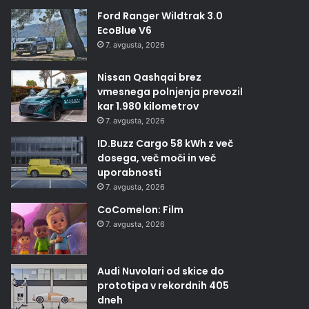
Ford Ranger Wildtrak 3.0
EcoBlue V6
7. avgusta, 2026
Nissan Qashqai brez
vmesnega polnjenja prevozil
kar 1.980 kilometrov
7. avgusta, 2026
ID.Buzz Cargo 58 kWh z več
dosega, več moči in več
uporabnosti
7. avgusta, 2026
CoComelon: Film
7. avgusta, 2026
Audi Nuvolari od skice do
prototipa v rekordnih 405
dneh