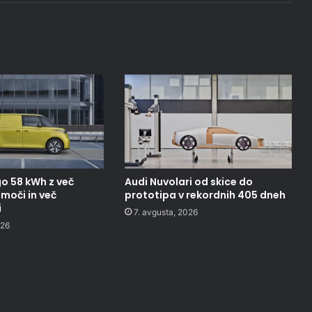
o 58 kWh z več
Audi Nuvolari od skice do
moči in več
prototipa v rekordnih 405 dneh
i
7. avgusta, 2026
026