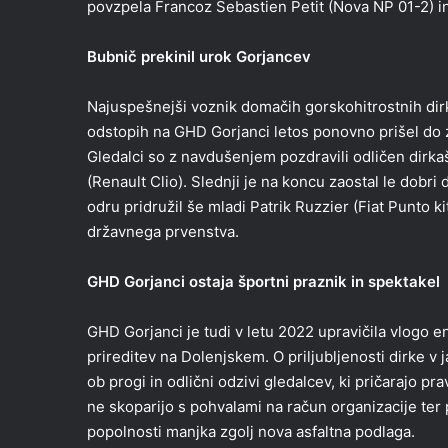
povzpela Francoz Sebastien Petit (Nova NP 01-2) in 
Bubnič prekinil urok Gorjancev
Najuspešnejši voznik domačih gorskohitrostnih dirk
odstopih na GHD Gorjanci letos ponovno prišel do
Gledalci so z navdušenjem pozdravili odličen dirka
(Renault Clio). Slednji je na koncu zaostal le dob
odru pridružil še mladi Patrik Ruzzier (Fiat Punto kit 
državnega prvenstva.
GHD Gorjanci ostaja športni praznik in spektakel
GHD Gorjanci je tudi v letu 2022 upravičila vlogo e
prireditev na Dolenjskem. O priljubljenosti dirke v
ob progi in odlični odzivi gledalcev, ki pričarajo 
ne skoparijo s pohvalami na račun organizacije ter 
popolnosti manjka zgolj nova asfaltna podlaga.