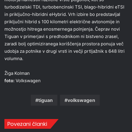
turbodizelski TDI, turbobencinski TSI, blago-hibridni eTSI
in priključno-hibridni eHybrid. Vrh izbire bo predstavljal
priključni hibrid s 100 kilometri električne avtonomije in
možnostjo hitrega enosmernega polnjenja. Čeprav novi
Tiguan v primerjavi s predhodnikom ni bistveno zrasel,
zaradi bolj optimiziranega koriščenja prostora ponuja več
udobja za potnike v drugi vrsti in večji prtljažnik s 648 litri
volumna.
Žiga Kolman
foto:
Volkswagen
tiguan
volkswagen
Povezani članki