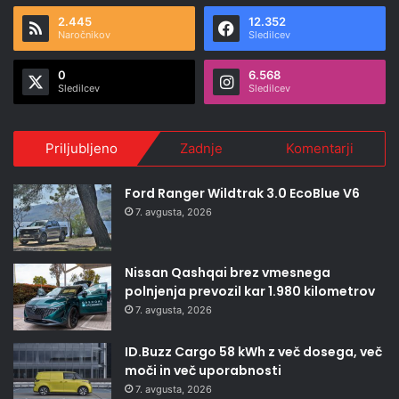
2.445
12.352
Naročnikov
Sledilcev
0
6.568
Sledilcev
Sledilcev
Priljubljeno
Zadnje
Komentarji
Ford Ranger Wildtrak 3.0 EcoBlue V6
7. avgusta, 2026
Nissan Qashqai brez vmesnega
polnjenja prevozil kar 1.980 kilometrov
7. avgusta, 2026
ID.Buzz Cargo 58 kWh z več dosega, več
moči in več uporabnosti
7. avgusta, 2026