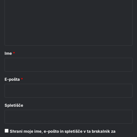
m
e
n
t
a
r
Ime
*
*
E-pošta
*
Spletišče
Shrani moje ime, e-pošto in spletišče v ta brskalnik za