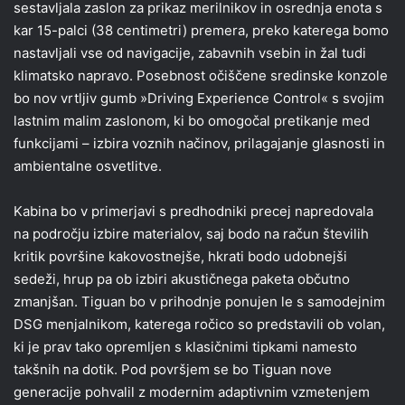
sestavljala zaslon za prikaz merilnikov in osrednja enota s
kar 15-palci (38 centimetri) premera, preko katerega bomo
nastavljali vse od navigacije, zabavnih vsebin in žal tudi
klimatsko napravo. Posebnost očiščene sredinske konzole
bo nov vrtljiv gumb »Driving Experience Control« s svojim
lastnim malim zaslonom, ki bo omogočal pretikanje med
funkcijami – izbira voznih načinov, prilagajanje glasnosti in
ambientalne osvetlitve.
Kabina bo v primerjavi s predhodniki precej napredovala
na področju izbire materialov, saj bodo na račun številih
kritik površine kakovostnejše, hkrati bodo udobnejši
sedeži, hrup pa ob izbiri akustičnega paketa občutno
zmanjšan. Tiguan bo v prihodnje ponujen le s samodejnim
DSG menjalnikom, katerega ročico so predstavili ob volan,
ki je prav tako opremljen s klasičnimi tipkami namesto
takšnih na dotik. Pod površjem se bo Tiguan nove
generacije pohvalil z modernim adaptivnim vzmetenjem