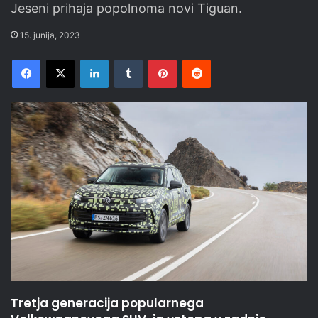
Jeseni prihaja popolnoma novi Tiguan.
15. junija, 2023
Facebook
X
LinkedIn
Tumblr
Pinterest
Reddit
Tretja generacija popularnega