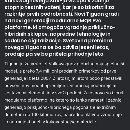
Volkswagnovega SUV-ja vstopa v zadnjo
stopnjo testnih voženj, kar je so izkoristili za
razkritje prvih podrobnosti. Novi Tiguan gradi
na novi generaciji modularne MQB Evo
platforme, ki omogoča vgradnjo priključno-
hibridnih sklopov, napredne tehnologije in
sodobne digitalizacije. Svetovna premiera
novega Tiguana se bo odvila jeseni letos,
prodaja pa se bo pričela prihodnje leto.
Tiguan je že vrsto let Volkswagnov globalno najuspešnejši
model, s preko 7,4 milijoni prodanih primerkov od prve
generacije iz leta 2007. Z letošnjim letom bodo predstavili
povsem nov model opremljen z vsemi najmodernejšimi
sestavnimi elementi in v sveži podobi. Za osnovo so izbrali
modularno platformo, na katero so lahko namestili zadnjo
generacijo priključno-hibridnega pogona z električnim
dometom do 100 kilometrov, napredno aktivno vzmetenje
in notranjost odeli v kakovostnejše materiale.