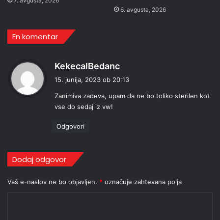
7. avgusta, 2026
6. avgusta, 2026
En komentar
p
KekecalBedanc
r
15. junija, 2023 ob 20:13
a
Zanimiva zadeva, upam da ne bo toliko sterilen kot
v
vse do sedaj iz vw!
i
:
Odgovori
Dodaj odgovor
Vaš e-naslov ne bo objavljen.
*
označuje zahtevana polja
K
o