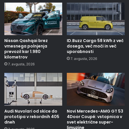
Nissan Qashqai brez
ID.Buzz Cargo 58 kWh z več
vmesnega polnjenja
dosega, več moči in več
prevozil kar 1.980
uporabnosti
kilometrov
7. avgusta, 2026
7. avgusta, 2026
Audi Nuvolari od skice do
Novi Mercedes-AMG GT 53
prototipa v rekordnih 405
4Door Coupé: vstopnica v
dneh
svet električne super-
limuzine