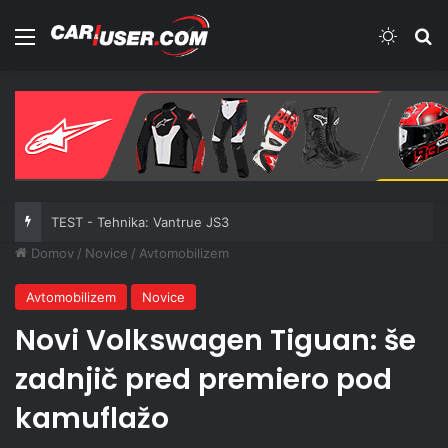
Meni
Switch
Iš
TEST - Tehnika: Vantrue JS3
Domov
/
Novice
/
Avtomobilizem
Avtomobilizem
Novice
Novi Volkswagen Tiguan: še
zadnjič pred premiero pod
kamuflažo