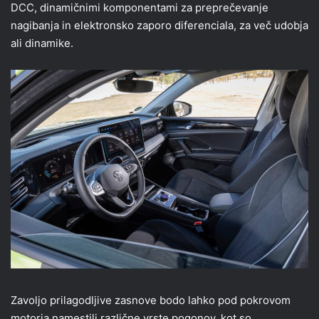
DCC, dinamičnimi komponentami za preprečevanje
nagibanja in elektronsko zaporo diferenciala, za več udobja
ali dinamike.
Zavoljo prilagodljive zasnove bodo lahko pod pokrovom
motorja namestili različne vrste pogonov, kot so