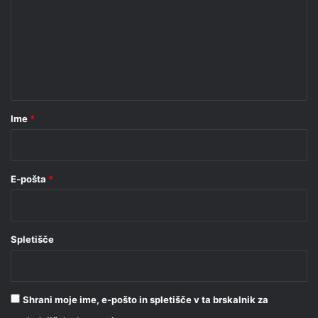
m
e
n
t
a
r
Ime
*
*
E-pošta
*
Spletišče
Shrani moje ime, e-pošto in spletišče v ta brskalnik za