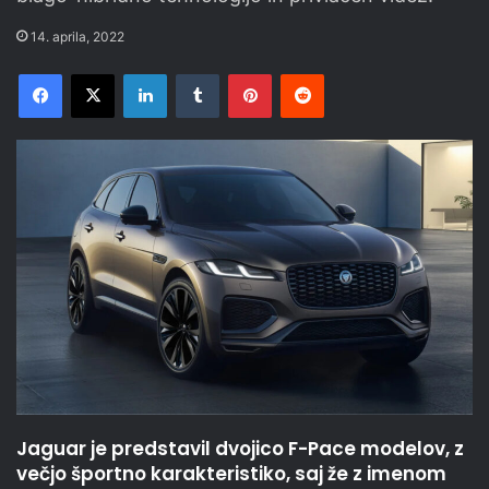
14. aprila, 2022
Facebook
X
LinkedIn
Tumblr
Pinterest
Reddit
Jaguar je predstavil dvojico F-Pace modelov, z
večjo športno karakteristiko, saj že z imenom