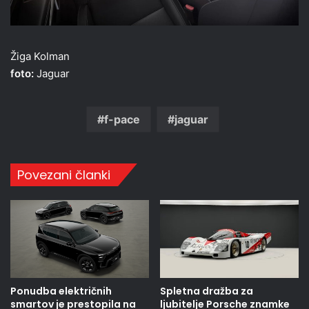
Žiga Kolman
foto:
Jaguar
f-pace
jaguar
Povezani članki
Ponudba električnih
Spletna dražba za
smartov je prestopila na
ljubitelje Porsche znamke