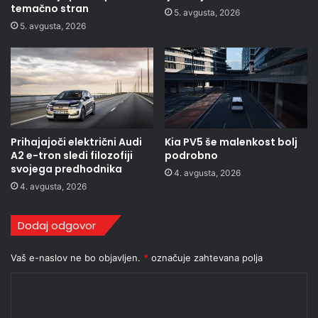
temačno stran
5. avgusta, 2026
5. avgusta, 2026
Prihajajoči električni Audi
Kia PV5 še malenkost bolj
A2 e-tron sledi filozofiji
podrobno
svojega predhodnika
4. avgusta, 2026
4. avgusta, 2026
Dodaj odgovor
Vaš e-naslov ne bo objavljen.
*
označuje zahtevana polja
K
o