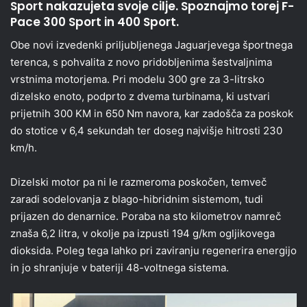
Sport nakazujeta svoje cilje. Spoznajmo torej F-
Pace 300 Sport in 400 Sport.
Obe novi izvedenki priljubljenega Jaguarjevega športnega
terenca, s pohvalita z novo pridobljenima šestvaljnima
vrstnima motorjema. Pri modelu 300 gre za 3-litrsko
dizelsko enoto, podprto z dvema turbinama, ki ustvari
prijetnih 300 KM in 650 Nm navora, kar zadošča za poskok
do stotice v 6,4 sekundah ter doseg najvišje hitrosti 230
km/h.
Dizelski motor pa ni le razmeroma poskočen, temveč
zaradi sodelovanja z blago-hibridnim sistemom, tudi
prijazen do denarnice. Poraba na sto kilometrov namreč
znaša 6,2 litra, v okolje pa izpusti 194 g/km ogljikovega
dioksida. Poleg tega lahko pri zaviranju regenerira energijo
in jo shranjuje v bateriji 48-voltnega sistema.