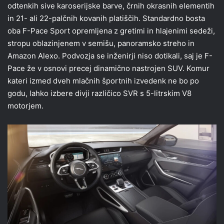
odtenkih sive karoserijske barve, črnih okrasnih elementih
in 21- ali 22-palčnih kovanih platiščih. Standardno bosta
oba F-Pace Sport opremljena z gretimi in hlajenimi sedeži,
stropu oblazinjenem v semišu, panoramsko streho in
Amazon Alexo. Podvozja se inženirji niso dotikali, saj je F-
Pace že v osnovi precej dinamično nastrojen SUV. Komur
kateri izmed dveh mlačnih športnih izvedenk ne bo po
godu, lahko izbere divji različico SVR s 5-litrskim V8
motorjem.