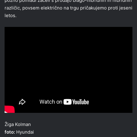
pozno pomladi začeli s prodajo blago-hibridnih in hibridnih
različic, povsem električno na trgu pričakujemo proti jeseni
letos.
Žiga Kolman
foto:
Hyundai