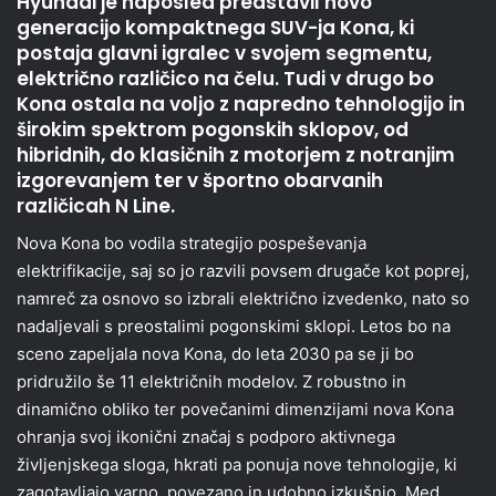
Hyundai je naposled predstavil novo
generacijo kompaktnega SUV-ja Kona, ki
postaja glavni igralec v svojem segmentu,
električno različico na čelu. Tudi v drugo bo
Kona ostala na voljo z napredno tehnologijo in
širokim spektrom pogonskih sklopov, od
hibridnih, do klasičnih z motorjem z notranjim
izgorevanjem ter v športno obarvanih
različicah N Line.
Nova Kona bo vodila strategijo pospeševanja
elektrifikacije, saj so jo razvili povsem drugače kot poprej,
namreč za osnovo so izbrali električno izvedenko, nato so
nadaljevali s preostalimi pogonskimi sklopi. Letos bo na
sceno zapeljala nova Kona, do leta 2030 pa se ji bo
pridružilo še 11 električnih modelov. Z robustno in
dinamično obliko ter povečanimi dimenzijami nova Kona
ohranja svoj ikonični značaj s podporo aktivnega
življenjskega sloga, hkrati pa ponuja nove tehnologije, ki
zagotavljajo varno, povezano in udobno izkušnjo. Med