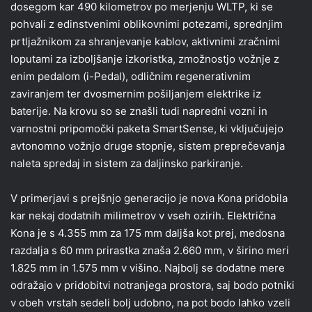
dosegom kar 490 kilometrov po merjenju WLTP, ki se
pohvali z edinstvenimi oblikovnimi potezami, sprednjim
prtljažnikom za shranjevanje kablov, aktivnimi zračnimi
loputami za izboljšanje izkoristka, zmožnostjo vožnje z
enim pedalom (i-Pedal), odličnim regenerativnim
zaviranjem ter dvosmernim pošiljanjem elektrike iz
baterije. Na krovu so se znašli tudi napredni vozni in
varnostni pripomočki paketa SmartSense, ki vključujejo
avtonomno vožnjo druge stopnje, sistem preprečevanja
naleta spredaj in sistem za daljinsko parkiranje.
V primerjavi s prejšnjo generacijo je nova Kona pridobila
kar nekaj dodatnih milimetrov v vseh ozirih. Električna
Kona je s 4.355 mm za 175 mm daljša kot prej, medosna
razdalja s 60 mm prirastka znaša 2.660 mm, v širino meri
1.825 mm in 1.575 mm v višino. Najbolj se dodatne mere
odražajo v pridobitvi notranjega prostora, saj bodo potniki
v obeh vrstah sedeli bolj udobno, na pot bodo lahko vzeli