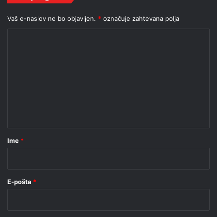
Vaš e-naslov ne bo objavljen.
*
označuje zahtevana polja
K
o
m
e
n
t
a
r
Ime
*
*
E-pošta
*