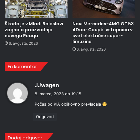
Škoda je v Mladi Boleslavi
Novi Mercedes-AMG GT 53
zagnala proizvodnjo
4Door Coupé: vstopnica v
novega Peaqa
svet električne super-
limuzine
6. avgusta, 2026
6. avgusta, 2026
En komentar
p
JJwagen
r
8. marca, 2023 ob 19:15
a
Počas bo KIA oblikovno prevladala
v
i
Odgovori
:
Dodaj odgovor