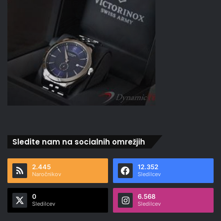
Sledite nam na socialnih omrežjih
2.445
12.352
Naročnikov
Sledilcev
0
6.568
Sledilcev
Sledilcev