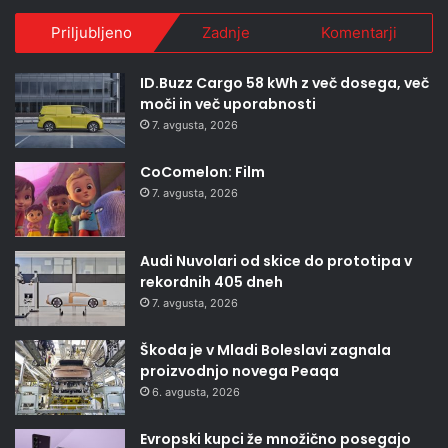
Priljubljeno
Zadnje
Komentarji
ID.Buzz Cargo 58 kWh z več dosega, več
moči in več uporabnosti
7. avgusta, 2026
CoComelon: Film
7. avgusta, 2026
Audi Nuvolari od skice do prototipa v
rekordnih 405 dneh
7. avgusta, 2026
Škoda je v Mladi Boleslavi zagnala
proizvodnjo novega Peaqa
6. avgusta, 2026
Evropski kupci že množično posegajo