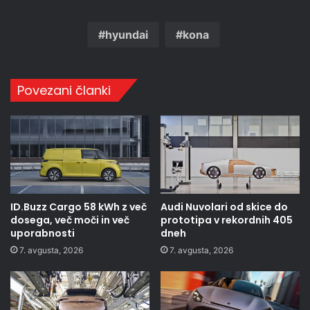
hyundai
kona
Povezani članki
ID.Buzz Cargo 58 kWh z več
Audi Nuvolari od skice do
dosega, več moči in več
prototipa v rekordnih 405
uporabnosti
dneh
7. avgusta, 2026
7. avgusta, 2026