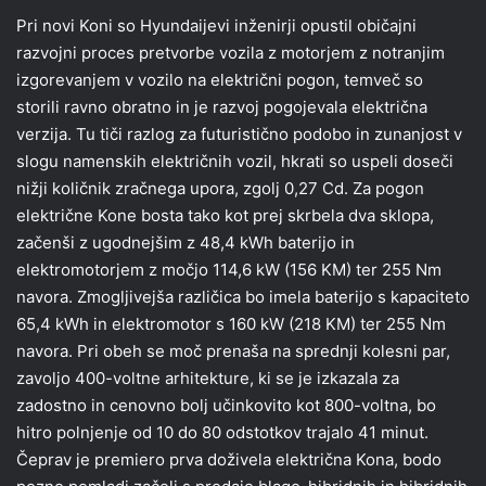
Pri novi Koni so Hyundaijevi inženirji opustil običajni
razvojni proces pretvorbe vozila z motorjem z notranjim
izgorevanjem v vozilo na električni pogon, temveč so
storili ravno obratno in je razvoj pogojevala električna
verzija. Tu tiči razlog za futuristično podobo in zunanjost v
slogu namenskih električnih vozil, hkrati so uspeli doseči
nižji količnik zračnega upora, zgolj 0,27 Cd. Za pogon
električne Kone bosta tako kot prej skrbela dva sklopa,
začenši z ugodnejšim z 48,4 kWh baterijo in
elektromotorjem z močjo 114,6 kW (156 KM) ter 255 Nm
navora. Zmogljivejša različica bo imela baterijo s kapaciteto
65,4 kWh in elektromotor s 160 kW (218 KM) ter 255 Nm
navora. Pri obeh se moč prenaša na sprednji kolesni par,
zavoljo 400-voltne arhitekture, ki se je izkazala za
zadostno in cenovno bolj učinkovito kot 800-voltna, bo
hitro polnjenje od 10 do 80 odstotkov trajalo 41 minut.
Čeprav je premiero prva doživela električna Kona, bodo