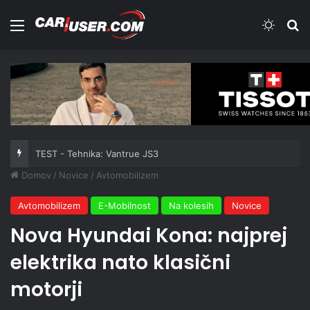
Meni
Switch
Iš
TEST - Tehnika: Vantrue JS3
Domov
/
Novice
/
Avtomobilizem
Avtomobilizem
E-Mobilnost
Na kolesih
Novice
Nova Hyundai Kona: najprej
elektrika nato klasični
motorji