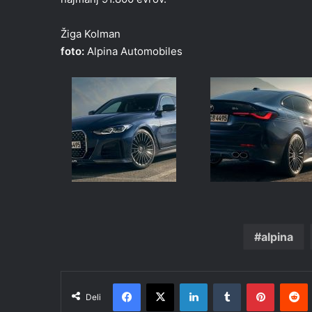
Žiga Kolman
foto:
Alpina Automobiles
alpina
Facebook
X
LinkedIn
Tumblr
Pinteres
R
Deli