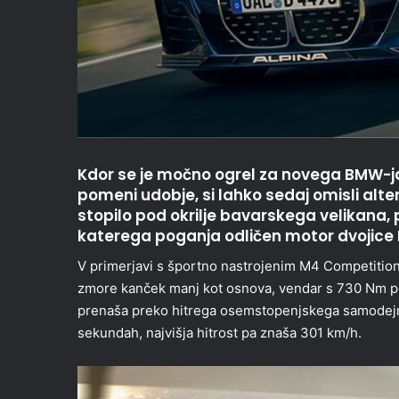
Kdor se je močno ogrel za novega BMW-ja 
pomeni udobje, si lahko sedaj omisli alter
stopilo pod okrilje bavarskega velikana
katerega poganja odličen motor dvojice 
V primerjavi s športno nastrojenim M4 Competition,
zmore kanček manj kot osnova, vendar s 730 Nm po
prenaša preko hitrega osemstopenjskega samodejne
sekundah, najvišja hitrost pa znaša 301 km/h.