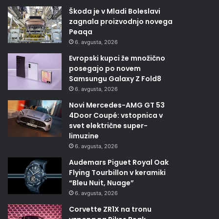
Škoda je v Mladi Boleslavi
zagnala proizvodnjo novega
Peaqa
6. avgusta, 2026
Evropski kupci že množično
posegajo po novem
Samsungu Galaxy Z Fold8
6. avgusta, 2026
Novi Mercedes-AMG GT 53
4Door Coupé: vstopnica v
svet električne super-
limuzine
6. avgusta, 2026
Audemars Piguet Royal Oak
Flying Tourbillon v keramiki
“Bleu Nuit, Nuage”
6. avgusta, 2026
Corvette ZR1X na tronu