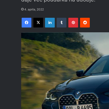
4. aprila, 2022
Facebook
X
LinkedIn
Tumblr
Pinterest
Reddit