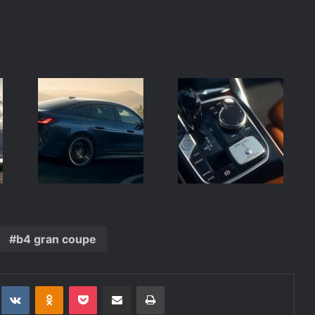
b4 gran coupe
t
eddit
VKontakte
Odnoklassniki
Pocket
Deli po epošti
Natisni