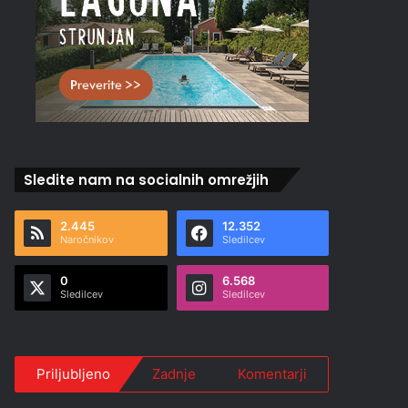
Sledite nam na socialnih omrežjih
2.445
12.352
Naročnikov
Sledilcev
0
6.568
Sledilcev
Sledilcev
Priljubljeno
Zadnje
Komentarji