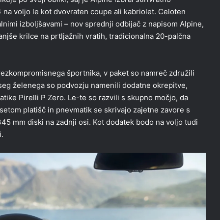
a voljo le kot dvovraten coupe ali kabriolet. Celoten
lnimi izboljšavami – nov sprednji odbijač z napisom Alpine,
njše krilce na prtljažnih vratih, tradicionalna 20-palčna
rezkompromisnega športnika, v paket so namreč združili
seg želenega so podvozju namenili dodatne okrepitve,
tike Pirelli P Zero. Le-te so razvili s skupno močjo, da
 setom platišč in pnevmatik se skrivajo zajetne zavore s
 345 mm diski na zadnji osi. Kot dodatek bodo na voljo tudi
.