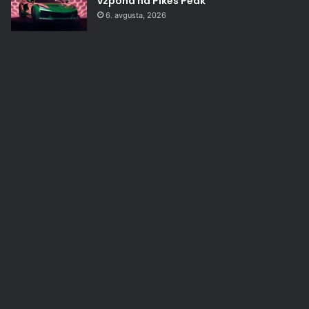
vzpona na Pikes Peak
6. avgusta, 2026