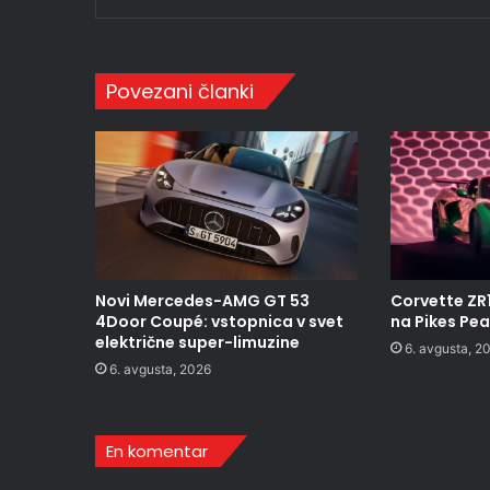
Povezani članki
Novi Mercedes-AMG GT 53
Corvette ZR
4Door Coupé: vstopnica v svet
na Pikes Pe
električne super-limuzine
6. avgusta, 2
6. avgusta, 2026
En komentar