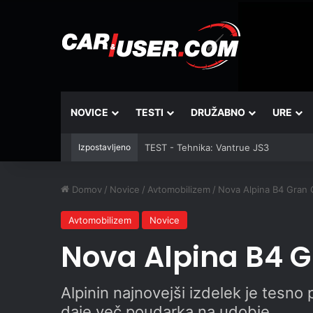
NOVICE
TESTI
DRUŽABNO
URE
Izpostavljeno
TEST - Tehnika: Vantrue JS3
Domov
/
Novice
/
Avtomobilizem
/
Nova Alpina B4 Gran
Avtomobilizem
Novice
Nova Alpina B4 
Alpinin najnovejši izdelek je tes
daje več poudarka na udobje.