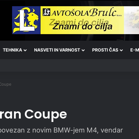
TEHNIKA
NASVETI IN VARNOST
PROSTI ČAS
E-M
 Coupe
Gran Coupe
no povezan z novim BMW-jem M4, vendar