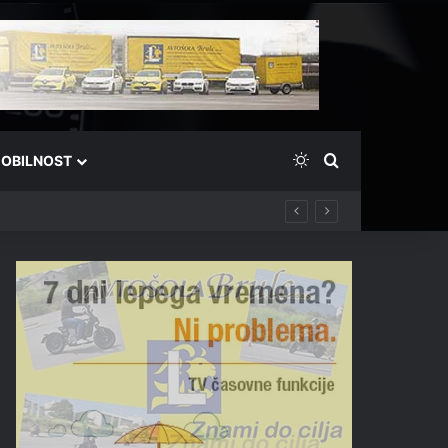
Switch skin
Išči
OBILNOST