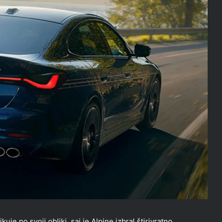
uje po svoji obliki, saj je Alpine izbral štirivratno