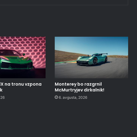
1X na tronu vzpona
Monterey bo razgrnil
ak
McMurtryjev dirkalnik!
026
6. avgusta, 2026