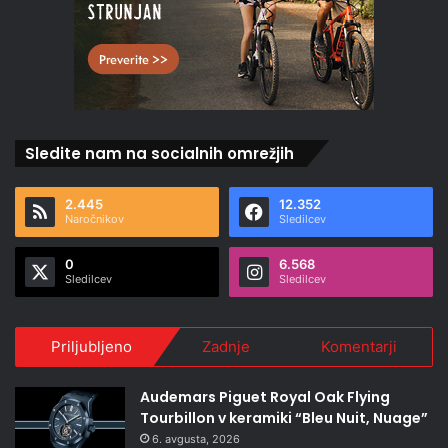
Sledite nam na socialnih omrežjih
2.445
12.352
Naročnikov
Sledilcev
0
6.568
Sledilcev
Sledilcev
Priljubljeno
Zadnje
Komentarji
Audemars Piguet Royal Oak Flying
Tourbillon v keramiki “Bleu Nuit, Nuage”
6. avgusta, 2026