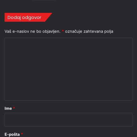
Dodaj odgovor
Vaš e-naslov ne bo objavljen.
*
označuje zahtevana polja
K
o
m
e
n
t
a
r
Ime
*
*
E-pošta
*