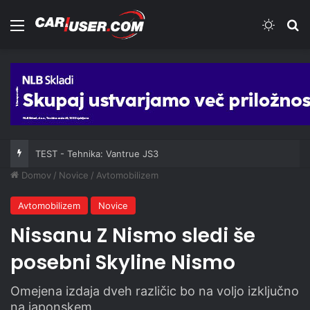
Meni
Switch
Iš
TEST - Tehnika: Vantrue JS3
Domov
/
Novice
/
Avtomobilizem
Avtomobilizem
Novice
Nissanu Z Nismo sledi še
posebni Skyline Nismo
Omejena izdaja dveh različic bo na voljo izključno
na japonskem.