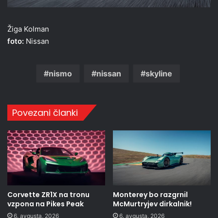
Žiga Kolman
foto:
Nissan
nismo
nissan
skyline
Povezani članki
Corvette ZR1X na tronu
Monterey bo razgrnil
vzpona na Pikes Peak
McMurtryjev dirkalnik!
6. avgusta, 2026
6. avgusta, 2026