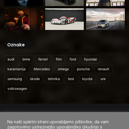
Oznake
audi
bmw
ferrari
film
ford
hyundai
karantanija
Mercedes
omega
porsche
renault
samsung
skoda
tehnika
test
toyota
ure
volkswagen
© 2026
CarAndUser.com
Na naši spletni strani uporabljamo piškotke, da vam
Domov
O nas
Cenik storitev
Pogoji uporabe
zagotovimo ustreznejšo uporabniško izkušnjo s