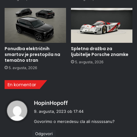
Ponudba električnih
Spletna dražba za
smartov je prestopila na
ljubitelje Porsche znamke
temačno stran
5. avgusta, 2026
5. avgusta, 2026
En komentar
p
HopinHopoff
r
9. avgusta, 2023 ob 17:44
a
Govorimo o mercedesu cla ali nisssssanu?
v
i
Odgovori
: