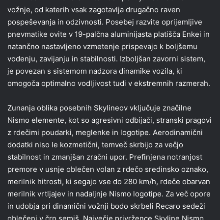
vožnje, od katerih vsak zagotavlja drugačno raven
pospeševanja in odzivnosti. Posebej razvite oprijemljive
pnevmatike ovite v 19-palčna aluminijasta platišča Enkei in
natančno nastavljeno vzmetenje prispevajo k boljšemu
vodenju, zavijanju in stabilnosti. Izboljšan zavorni sistem,
je povezan s sistemom nadzora dinamike vozila, ki
omogoča optimalno vodljivost tudi v ekstremnih razmerah.
Zunanja oblika posebnih Skylineov vključuje značilne
Nismo elemente, kot so agresivni odbijači, stranski pragovi
z rdečimi poudarki, meglenke in logotipe. Aerodinamični
dodatki niso le kozmetični, temveč skrbijo za večjo
stabilnost in zmanjšan zračni upor. Prefinjena notranjost
premore v usnje oblečen volan z rdečo sredinsko oznako,
merilnik hitrosti, ki segajo vse do 280 km/h, rdeče obarvan
merilnik vrtljajev in nadaljnje Nismo logotipe. Za več opore
in udobja pri dinamični vožnji bodo skrbeli Recaro sedeži
oblečeni v črn semiš. Največje privržence Skyline Nismo