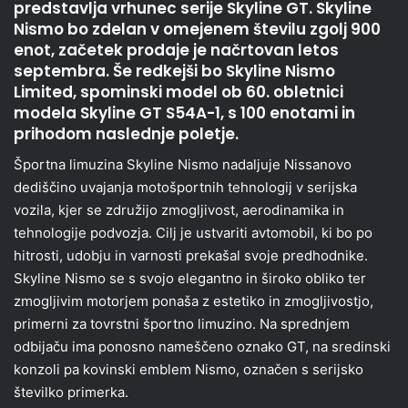
predstavlja vrhunec serije Skyline GT. Skyline
Nismo bo zdelan v omejenem številu zgolj 900
enot, začetek prodaje je načrtovan letos
septembra. Še redkejši bo Skyline Nismo
Limited, spominski model ob 60. obletnici
modela Skyline GT S54A-1, s 100 enotami in
prihodom naslednje poletje.
Športna limuzina Skyline Nismo nadaljuje Nissanovo
dediščino uvajanja motošportnih tehnologij v serijska
vozila, kjer se združijo zmogljivost, aerodinamika in
tehnologije podvozja. Cilj je ustvariti avtomobil, ki bo po
hitrosti, udobju in varnosti prekašal svoje predhodnike.
Skyline Nismo se s svojo elegantno in široko obliko ter
zmogljivim motorjem ponaša z estetiko in zmogljivostjo,
primerni za tovrstni športno limuzino. Na sprednjem
odbijaču ima ponosno nameščeno oznako GT, na sredinski
konzoli pa kovinski emblem Nismo, označen s serijsko
številko primerka.