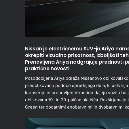
Nissan je električnemu SUV-ju Ariya namen
okrepiti vizualno prisotnost, izboljšati teh
Prenovljena Ariya nadgrajuje prednosti pr
praktične novosti.
Posodobljena Ariya odraža Nissanovo oblikovalsko 
preoblikovano podobo sprednjega dela, ki ustvarja č
karoserije in prenovljen V-motion dajejo vozilu bol
oblikovana 19- in 20-palčna platišča. Razširjena je
Green ter dodatnimi enobarvnimi in dvobarvnimi k