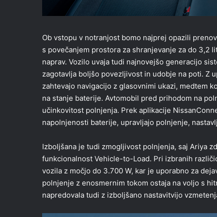
Ob vstopu v notranjost bomo najprej opazili prenovl
s povečanjem prostora za shranjevanje za do 3,2 lit
naprav. Vozilo uvaja tudi najnovejšo generacijo s
zagotavlja boljšo povezljivost in udobje na poti. Z
zahtevajo navigacijo z glasovnimi ukazi, medtem k
na stanje baterije. Avtomobil pred prihodom na poln
učinkovitost polnjenja. Prek aplikacije NissanConn
napolnjenosti baterije, upravljajo polnjenje, nastav
Izboljšana je tudi zmogljivost polnjenja, saj Ariya
funkcionalnost Vehicle-to-Load. Pri izbranih različ
vozila z močjo do 3.700 W, kar je uporabno za dejavn
polnjenje z enosmernim tokom ostaja na voljo s hi
napredovala tudi z izboljšano nastavitvijo vzmetenja