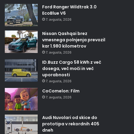
Ford Ranger Wildtrak 3.0
EcoBlue V6
7. avgusta, 2026
Nissan Qashqai brez
vmesnega polnjenja prevozil
kar 1.980 kilometrov
7. avgusta, 2026
ID.Buzz Cargo 58 kWh z več
dosega, več moči in več
uporabnosti
7. avgusta, 2026
CoComelon: Film
7. avgusta, 2026
Audi Nuvolari od skice do
prototipa v rekordnih 405
dneh