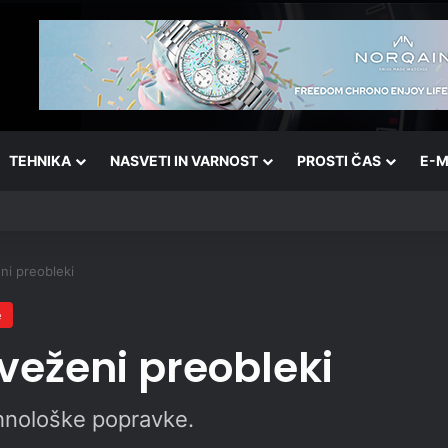
TEHNIKA
NASVETI IN VARNOST
PROSTI ČAS
E-M
ni preobleki
e
veženi preobleki
ehnološke popravke.