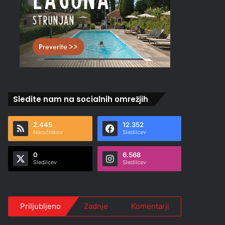
Sledite nam na socialnih omrežjih
2.445
12.352
Naročnikov
Sledilcev
0
6.568
Sledilcev
Sledilcev
Priljubljeno
Zadnje
Komentarji