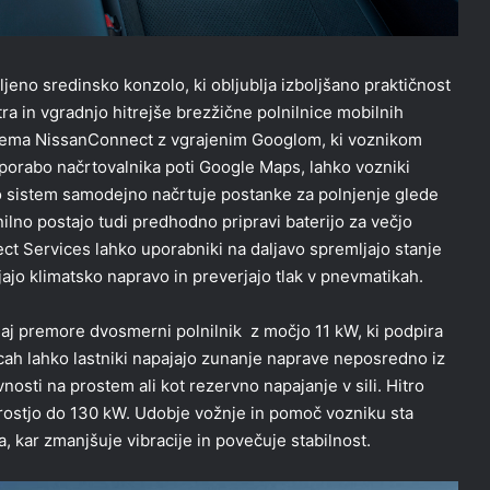
jeno sredinsko konzolo, ki obljublja izboljšano praktičnost
ra in vgradnjo hitrejše brezžične polnilnice mobilnih
istema NissanConnect z vgrajenim Googlom, ki voznikom
 uporabo načrtovalnika poti Google Maps, lahko vozniki
o sistem samodejno načrtuje postanke za polnjenje glede
ilno postajo tudi predhodno pripravi baterijo za večjo
ect Services lahko uporabniki na daljavo spremljajo stanje
ljajo klimatsko napravo in preverjajo tlak v pnevmatikah.
 zdaj premore dvosmerni polnilnik z močjo 11 kW, ki podpira
icah lahko lastniki napajajo zunanje naprave neposredno iz
osti na prostem ali kot rezervno napajanje v sili. Hitro
trostjo do 130 kW. Udobje vožnje in pomoč vozniku sta
, kar zmanjšuje vibracije in povečuje stabilnost.