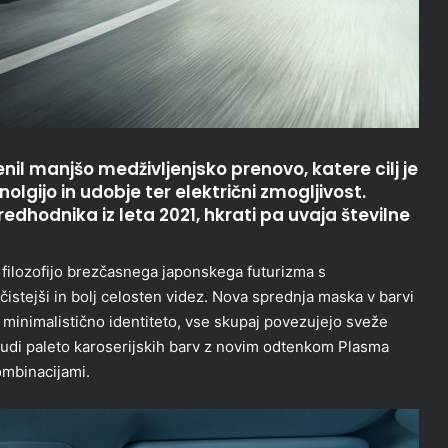
il manjšo medživljenjsko prenovo, katere cilj je
nolgijo in udobje ter električni zmogljivost.
edhodnika iz leta 2021, hkrati pa uvaja številne
filozofijo brezčasnega japonskega futurizma s
istejši in bolj celosten videz. Nova sprednja maska v barvi
j minimalistično identiteto, vse skupaj povezujejo sveže
 tudi paleto karoserijskih barv z novim odtenkom Plasma
ombinacijami.