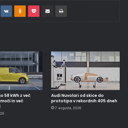
t
eddit
VKontakte
Odnoklassniki
Pocket
Deli po epošti
Natisni
o 58 kWh z več
Audi Nuvolari od skice do
moči in več
prototipa v rekordnih 405 dneh
i
7. avgusta, 2026
026