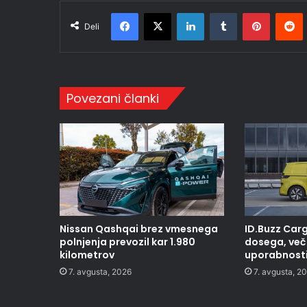
Facebook
X
LinkedIn
Tumblr
Pinteres
R
Deli
Povezani članki
Nissan Qashqai brez vmesnega
ID.Buzz Carg
polnjenja prevozil kar 1.980
dosega, več 
kilometrov
uporabnost
7. avgusta, 2026
7. avgusta, 2