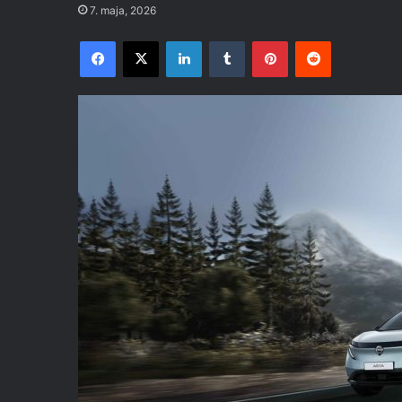
7. maja, 2026
Facebook
X
LinkedIn
Tumblr
Pinterest
Reddit