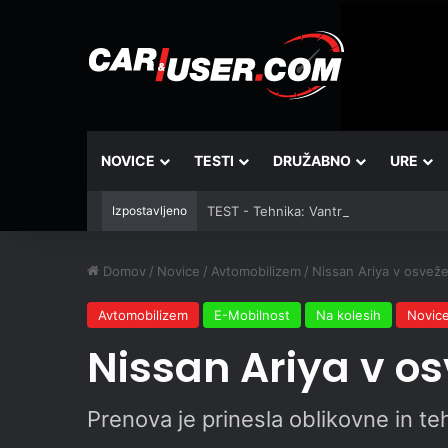
NOVICE
TESTI
DRUŽABNO
URE
Izpostavljeno
TEST - Tehnika: Vantrue JS3
Domov
/
Novice
/
Avtomobilizem
/
Nissan Ariya v osveže
Avtomobilizem
E-Mobilnost
Na kolesih
Novic
Nissan Ariya v os
Prenova je prinesla oblikovne in t