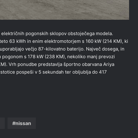
 električnih pogonskih sklopov obstoječega modela.
iteto 63 kWh in enim elektromotorjem s 160 kW (214 KM), ki
 uporabljajo večjo 87-kilovatno baterijo. Največ dosega, in
im pogonom s 178 kW (238 KM), nekoliko manj prevozi
M). Vrh ponudbe predstavlja športno obarvana Ariya
totice pospeši v 5 sekundah ter obljublja do 417
nissan