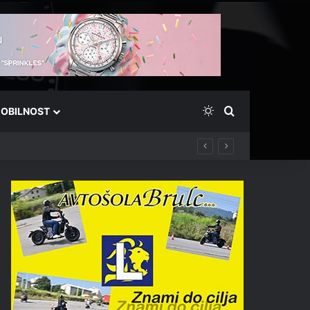
Switch skin
Išči
OBILNOST