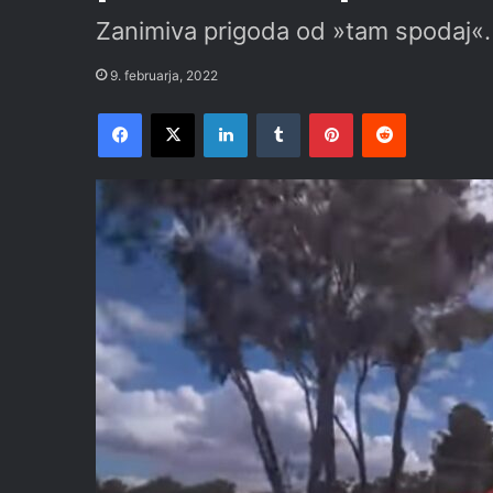
Zanimiva prigoda od »tam spodaj«.
9. februarja, 2022
Facebook
X
LinkedIn
Tumblr
Pinterest
Reddit