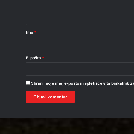
n
t
a
r
Ime
*
*
E-pošta
*
Shrani moje ime, e-pošto in spletišče v ta brskalnik 