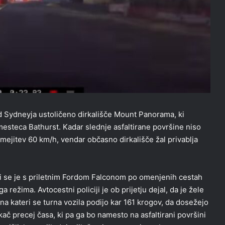
d Sydneyja ustoličeno dirkališče Mount Panorama, ki
esteca Bathurst. Kadar slednje asfaltirane površine niso
omejitev 60 km/h, vendar občasno dirkališče žal privablja
ki se je s priletnim Fordom Falconom po omenjenih cestah
ežima. Avtocestni policiji je ob prijetju dejal, da je žele
na kateri se turna vozila podijo kar 161 krogov, da dosežejo
kač precej časa, ki pa ga bo namesto na asfaltirani površini