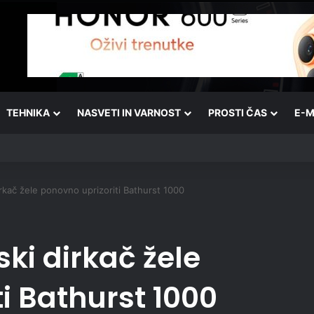
TEHNIKA
NASVETI IN VARNOST
PROSTI ČAS
E-M
irkač žele ponovno uprizoriti Bathurst 1000
ki dirkač žele
i Bathurst 1000