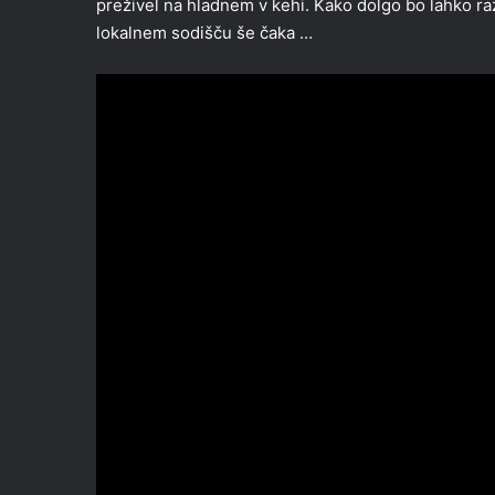
preživel na hladnem v kehi. Kako dolgo bo lahko raz
lokalnem sodišču še čaka …