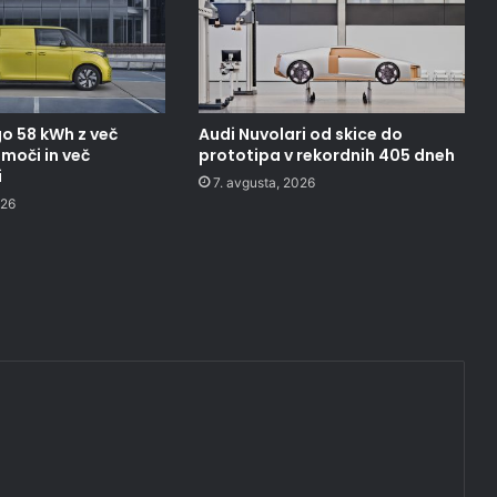
o 58 kWh z več
Audi Nuvolari od skice do
moči in več
prototipa v rekordnih 405 dneh
i
7. avgusta, 2026
026