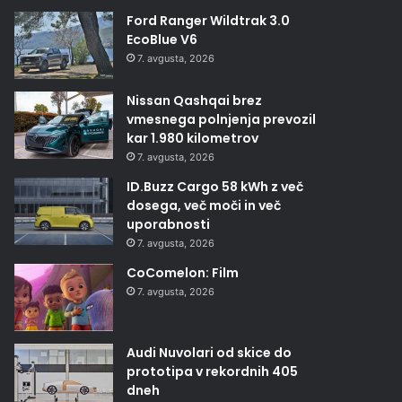
Ford Ranger Wildtrak 3.0
EcoBlue V6
7. avgusta, 2026
Nissan Qashqai brez
vmesnega polnjenja prevozil
kar 1.980 kilometrov
7. avgusta, 2026
ID.Buzz Cargo 58 kWh z več
dosega, več moči in več
uporabnosti
7. avgusta, 2026
CoComelon: Film
7. avgusta, 2026
Audi Nuvolari od skice do
prototipa v rekordnih 405
dneh