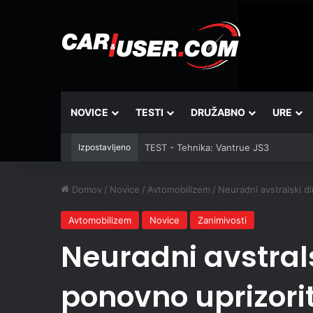
NOVICE
TESTI
DRUŽABNO
URE
Izpostavljeno
TEST - Tehnika: Vantrue JS3
Domov
/
Novice
/
Avtomobilizem
/
Neuradni avstralski d
Avtomobilizem
Novice
Zanimivosti
Neuradni avstrals
ponovno uprizorit