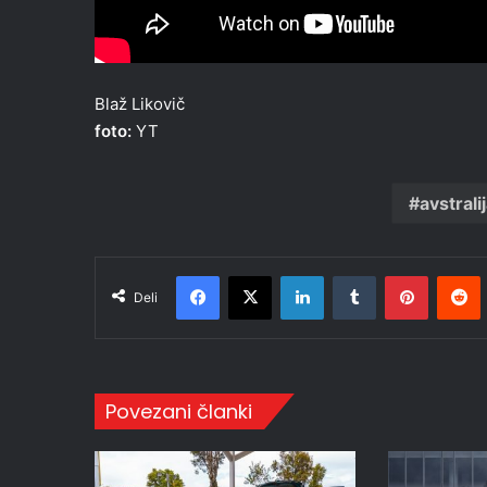
Blaž Likovič
foto:
YT
avstrali
Facebook
X
LinkedIn
Tumblr
Pinteres
R
Deli
Povezani članki