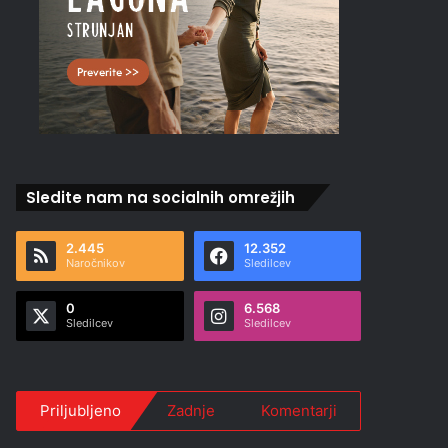
Sledite nam na socialnih omrežjih
2.445
12.352
Naročnikov
Sledilcev
0
6.568
Sledilcev
Sledilcev
Priljubljeno
Zadnje
Komentarji