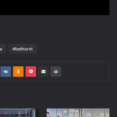
ja
bathurst
t
eddit
VKontakte
Odnoklassniki
Pocket
Deli po epošti
Natisni