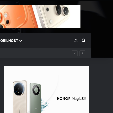
Switch skin
Išči
OBILNOST