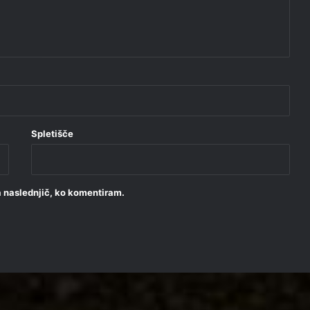
Spletišče
za naslednjič, ko komentiram.