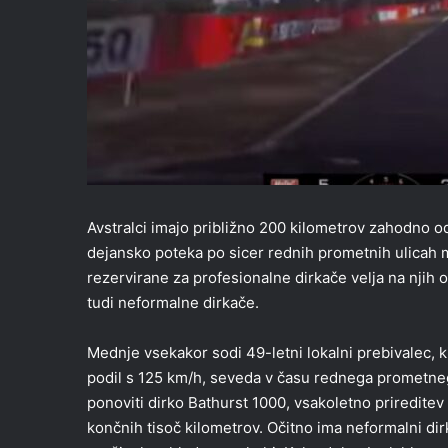
Avstralci imajo približno 200 kilometrov zahodno o
dejansko poteka po sicer rednih prometnih ulicah m
rezervirane za profesionalne dirkače velja na njih 
tudi neformalne dirkače.
Mednje vsekakor sodi 49-letni lokalni prebivalec, 
podil s 125 km/h, seveda v času rednega prometnega r
ponoviti dirko Bathurst 1000, vsakoletno prireditev 
končnih tisoč kilometrov. Očitno ima neformalni dir