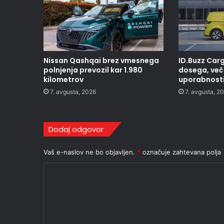
Nissan Qashqai brez vmesnega
ID.Buzz Carg
polnjenja prevozil kar 1.980
dosega, več 
kilometrov
uporabnost
7. avgusta, 2026
7. avgusta, 2
Dodaj odgovor
Vaš e-naslov ne bo objavljen.
*
označuje zahtevana polja
K
o
m
e