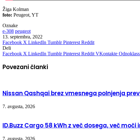
Žiga Kolman
foto:
Peugeot, YT
Oznake
e-308
peugeot
13. septembra, 2022
Facebook
X
LinkedIn
Tumblr
Pinterest
Reddit
Deli
Facebook
X
LinkedIn
Tumblr
Pinterest
Reddit
VKontakte
Odnoklass
Povezani članki
Nissan Qashqai brez vmesnega polnjenja prevo
7. avgusta, 2026
ID.Buzz Cargo 58 kWh z več dosega, več moči 
7. avgusta, 2026