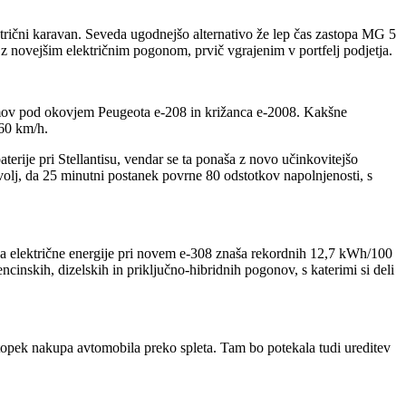
trični karavan. Seveda ugodnejšo alternativo že lep čas zastopa MG 5
z novejšim električnim pogonom, prvič vgrajenim v portfelj podjetja.
mov pod okovjem Peugeota e-208 in križanca e-2008. Kakšne
160 km/h.
erije pri Stellantisu, vendar se ta ponaša z novo učinkovitejšo
olj, da 25 minutni postanek povrne 80 odstotkov napolnjenosti, s
ba električne energije pri novem e-308 znaša rekordnih 12,7 kWh/100
inskih, dizelskih in priključno-hibridnih pogonov, s katerimi si deli
topek nakupa avtomobila preko spleta. Tam bo potekala tudi ureditev