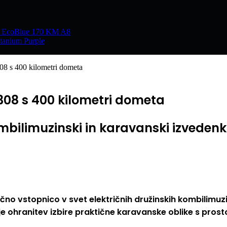
.0 EcoBlue 170 KM A8
tanium Purple
308 s 400 kilometri dometa
-308 s 400 kilometri dometa
mbilimuzinski in karavanski izvedenki
no vstopnico v svet električnih družinskih kombilimuzin
hranitev izbire praktične karavanske oblike s prostorni