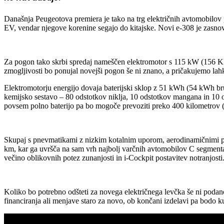
Današnja Peugeotova premiera je tako na trg električnih avtomobilov 
EV, vendar njegove korenine segajo do kitajske. Novi e-308 je zasnov
Za pogon tako skrbi spredaj nameščen elektromotor s 115 kW (156 
zmogljivosti bo ponujal novejši pogon še ni znano, a pričakujemo lah
Elektromotorju energijo dovaja baterijski sklop z 51 kWh (54 kWh brut
kemijsko sestavo – 80 odstotkov niklja, 10 odstotkov mangana in 10 o
povsem polno baterijo pa bo mogoče prevoziti preko 400 kilometrov
Skupaj s pnevmatikami z nizkim kotalnim uporom, aerodinamičnimi pla
km, kar ga uvršča na sam vrh najbolj varčnih avtomobilov C segmenta. 
večino oblikovnih potez zunanjosti in i-Cockpit postavitev notranjosti
Koliko bo potrebno odšteti za novega električnega levčka še ni podan
financiranja ali menjave staro za novo, ob končani izdelavi pa bodo 