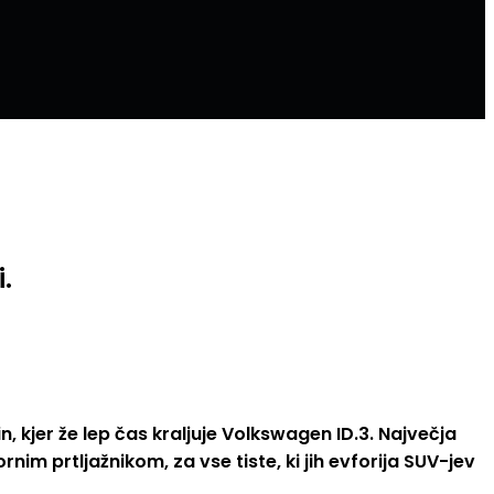
.
, kjer že lep čas kraljuje Volkswagen ID.3. Največja
m prtljažnikom, za vse tiste, ki jih evforija SUV-jev