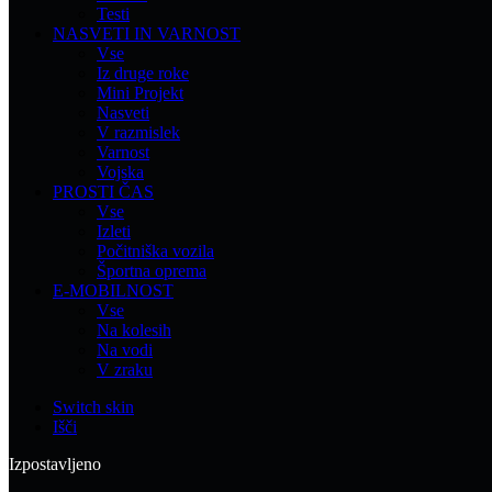
Testi
NASVETI IN VARNOST
Vse
Iz druge roke
Mini Projekt
Nasveti
V razmislek
Varnost
Vojska
PROSTI ČAS
Vse
Izleti
Počitniška vozila
Športna oprema
E-MOBILNOST
Vse
Na kolesih
Na vodi
V zraku
Switch skin
Išči
Izpostavljeno