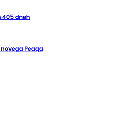
ih 405 dneh
jo novega Peaqa