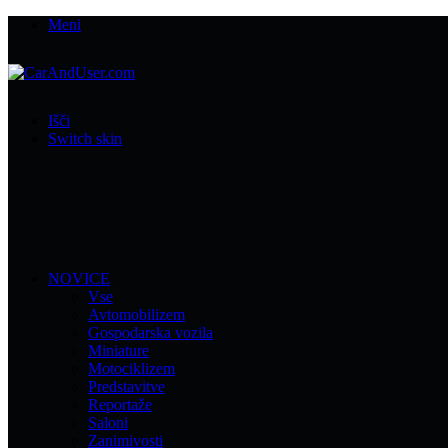
Meni
Išči
Switch skin
NOVICE
Vse
Avtomobilizem
Gospodarska vozila
Miniature
Motociklizem
Predstavitve
Reportaže
Saloni
Zanimivosti