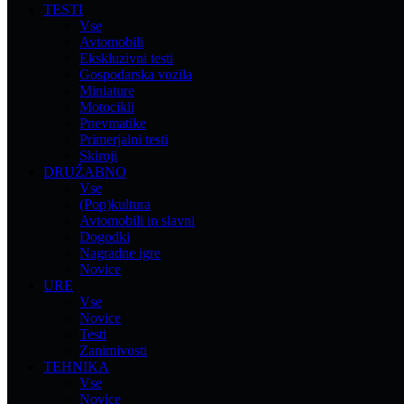
TESTI
Vse
Avtomobili
Ekskluzivni testi
Gospodarska vozila
Miniature
Motocikli
Pnevmatike
Primerjalni testi
Skiroji
DRUŽABNO
Vse
(Pop)kultura
Avtomobili in slavni
Dogodki
Nagradne igre
Novice
URE
Vse
Novice
Testi
Zanimivosti
TEHNIKA
Vse
Novice