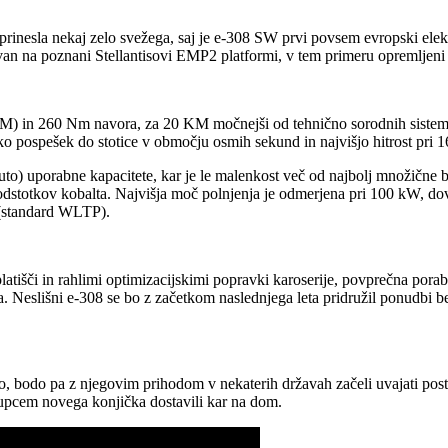
prinesla nekaj zelo svežega, saj je e-308 SW prvi povsem evropski elek
an na poznani Stellantisovi EMP2 platformi, v tem primeru opremljeni 
KM) in 260 Nm navora, za 20 KM močnejši od tehnično sorodnih siste
ko pospešek do stotice v območju osmih sekund in najvišjo hitrost pri 
o) uporabne kapacitete, kar je le malenkost več od najbolj množične bat
dstotkov kobalta. Najvišja moč polnjenja je odmerjena pri 100 kW, dov
 (standard WLTP).
tišči in rahlimi optimizacijskimi popravki karoserije, povprečna pora
Neslišni e-308 se bo z začetkom naslednjega leta pridružil ponudbi benc
.
o, bodo pa z njegovim prihodom v nekaterih državah začeli uvajati pos
kupcem novega konjička dostavili kar na dom.