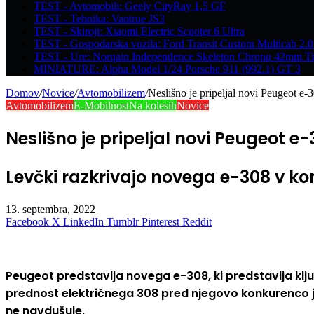
TEST - Avtomobili: Geely CityRay 1,5 GF
TEST - Tehnika: Vantrue JS3
TEST - Skiroji: Xiaomi Electric Scooter 6 Ultra
TEST - Gospodarska vozila: Ford Transit Custom Multicab 2
TEST - Ure: Norqain Independence Skeleton Chrono 42mm Ti
MINIATURE: Alpha Model 1/24 Porsche 911 (992.1) GT 3
Domov
/
Novice
/
Avtomobilizem
/
Neslišno je pripeljal novi Peugeot e-
Avtomobilizem
E-Mobilnost
Na kolesih
Novice
Neslišno je pripeljal novi Peugeot e
Levčki razkrivajo novega e-308 v ko
13. septembra, 2022
Facebook
X
LinkedIn
Tumblr
Pinterest
Reddit
Peugeot predstavlja novega e-308, ki predstavlja ključ
prednost električnega 308 pred njegovo konkurenco je o
ne navdušuje.