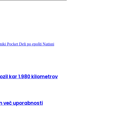
niki
Pocket
Deli po epošti
Natisni
zil kar 1.980 kilometrov
in več uporabnosti