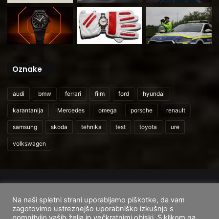
Oznake
audi
bmw
ferrari
film
ford
hyundai
karantanija
Mercedes
omega
porsche
renault
samsung
skoda
tehnika
test
toyota
ure
volkswagen
© 2026
CarAndUser.com
Na naši spletni strani uporabljamo piškotke, da vam
Domov
O nas
Cenik storitev
Pogoji uporabe
zagotovimo ustreznejšo uporabniško izkušnjo s
pomnitvijo vaših želja in večkratnimi obiski. S klikom na