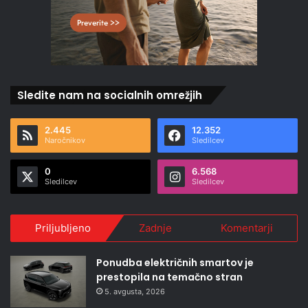
Sledite nam na socialnih omrežjih
2.445
12.352
Naročnikov
Sledilcev
0
6.568
Sledilcev
Sledilcev
Priljubljeno
Zadnje
Komentarji
Ponudba električnih smartov je
prestopila na temačno stran
5. avgusta, 2026