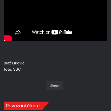
Blaž Likovič
foto:
SSC
ssc
Povezani članki