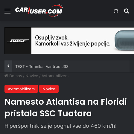
Meni
Switch
Iš
TEST - Tehnika: Vantrue JS3
Domov
/
Novice
/
Avtomobilizem
Avtomobilizem
Novice
Namesto Atlantisa na Floridi
pristala SSC Tuatara
Hiperšportnik se je pognal vse do 460 km/h!