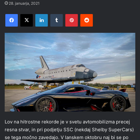
28. januarja, 2021
Facebook
X
LinkedIn
Tumblr
Pinterest
Reddit
Lov na hitrostne rekorde je v svetu avtomobilizma precej
resna stvar, in pri podjetju SSC (nekdaj Shelby SuperCars)
se tega močno zavedajo. V lanskem oktobru naj bi se po