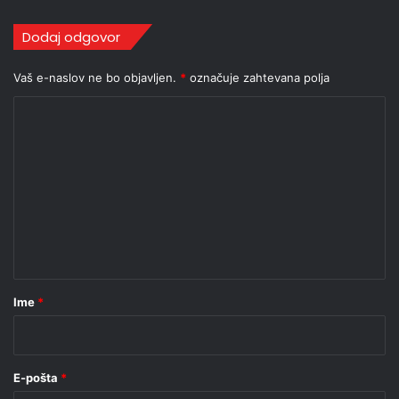
Dodaj odgovor
Vaš e-naslov ne bo objavljen.
*
označuje zahtevana polja
K
o
m
e
n
t
a
r
Ime
*
*
E-pošta
*