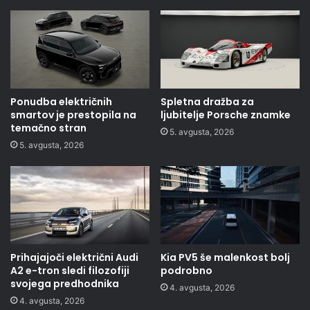
Ponudba električnih
Spletna dražba za
smartov je prestopila na
ljubitelje Porsche znamke
temačno stran
5. avgusta, 2026
5. avgusta, 2026
Prihajajoči električni Audi
Kia PV5 še malenkost bolj
A2 e-tron sledi filozofiji
podrobno
svojega predhodnika
4. avgusta, 2026
4. avgusta, 2026