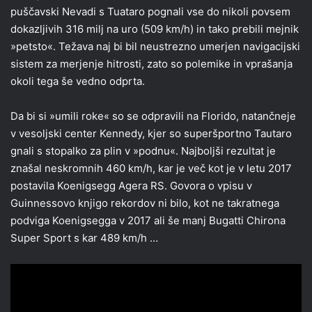
puščavski Nevadi s Tuataro pognali vse do nikoli povsem
dokazljivih 316 milj na uro (509 km/h) in tako prebili mejnik
»petsto«. Težava naj bi bil neustrezno umerjen navigacijski
sistem za merjenje hitrosti, zato so polemike in vprašanja
okoli tega še vedno odprta.
Da bi si »umili roke« so se odpravili na Florido, natančneje
v vesoljski center Kennedy, kjer so superšportno Tautaro
gnali s stopalko za plin v »podnu«. Najboljši rezultat je
znašal neskromnih 460 km/h, kar je več kot je v letu 2017
postavila Koenigsegg Agera RS. Govora o vpisu v
Guinnessovo knjigo rekordov ni bilo, kot ne takratnega
podviga Koenigsegga v 2017 ali še manj Bugatti Chirona
Super Sport s kar 489 km/h …