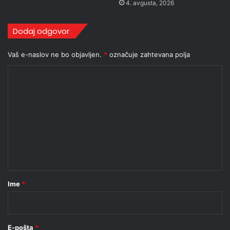
4. avgusta, 2026
Dodaj odgovor
Vaš e-naslov ne bo objavljen.
*
označuje zahtevana polja
K
o
m
e
n
t
a
r
Ime
*
*
E-pošta
*