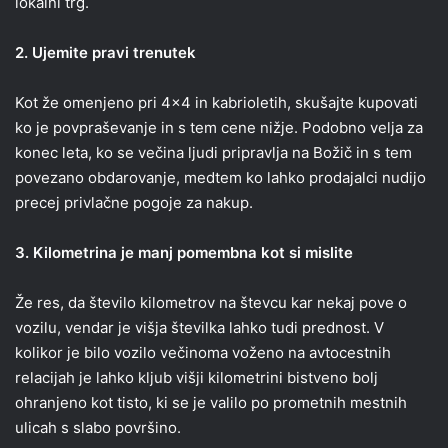
lokalni trg.
2. Ujemite pravi trenutek
Kot že omenjeno pri 4×4 in kabrioletih, skušajte kupovati
ko je povpraševanje in s tem cene nižje. Podobno velja za
konec leta, ko se večina ljudi pripravlja na Božič in s tem
povezano obdarovanje, medtem ko lahko prodajalci nudijo
precej privlačne pogoje za nakup.
3. Kilometrina je manj pomembna kot si mislite
Že res, da število kilometrov na števcu kar nekaj pove o
vozilu, vendar je višja številka lahko tudi prednost. V
kolikor je bilo vozilo večinoma voženo na avtocestnih
relacijah je lahko kljub višji kilometrini bistveno bolj
ohranjeno kot tisto, ki se je valilo po prometnih mestnih
ulicah s slabo površino.