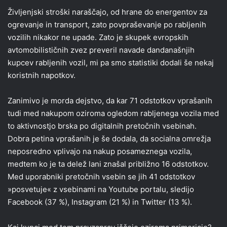
Življenjski stroški naraščajo, od hrane do energentov za
ogrevanje in transport, zato povpraševanje po rabljenih
vozilih nikakor ne upade. Zato je skupek evropskih
avtomobilističnih zvez preveril navade dandanašnjih
kupcev rabljenih vozil, mi pa smo statistiki dodali še nekaj
koristnih napotkov.
Zanimivo je morda dejstvo, da kar 71 odstotkov vprašanih
tudi med nakupom oziroma ogledom rabljenega vozila med
to aktivnostjo brska po digitalnih pretočnih vsebinah.
Dobra petina vprašanih je še dodala, da socialna omrežja
neposredno vplivajo na nakup posameznega vozila,
medtem ko je ta delež lani znašal približno 16 odstotkov.
Med uporabniki pretočnih vsebin se jih 41 odstotkov
»posvetuje« z vsebinami na Youtube portalu, sledijo
Facebook (37 %), Instagram (21 %) in Twitter (13 %).