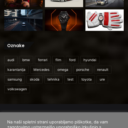
Oznake
audi
bmw
ferrari
film
ford
hyundai
karantanija
Mercedes
omega
porsche
renault
samsung
skoda
tehnika
test
toyota
ure
volkswagen
© 2026
CarAndUser.com
Na naši spletni strani uporabljamo piškotke, da vam
Domov
O nas
Cenik storitev
Pogoji uporabe
zagotovimo ustreznejšo uporabniško izkušnjo s