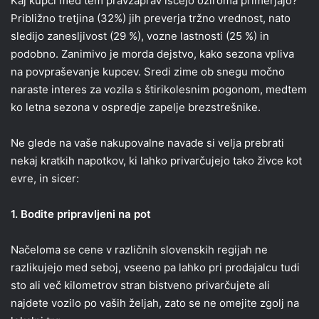
Kaj kupci med tem pravzaprav iščejo oziroma primerjajo?
Približno tretjina (32%) jih preverja tržno vrednost, nato
sledijo zanesljivost (29 %), vozne lastnosti (25 %) in
podobno. Zanimivo je morda dejstvo, kako sezona vpliva
na povpraševanje kupcev. Sredi zime ob snegu močno
naraste interes za vozila s štirikolesnim pogonom, medtem
ko letna sezona v ospredje zapelje brezstrešnike.
Ne glede na vaše nakupovalne navade si velja prebrati
nekaj kratkih napotkov, ki lahko privarčujejo tako živce kot
evre, in sicer:
1. Bodite pripravljeni na pot
Načeloma se cene v različnih slovenskih regijah ne
razlikujejo med seboj, vseeno pa lahko pri prodajalcu tudi
sto ali več kilometrov stran bistveno privarčujete ali
najdete vozilo po vaših željah, zato se ne omejite zgolj na