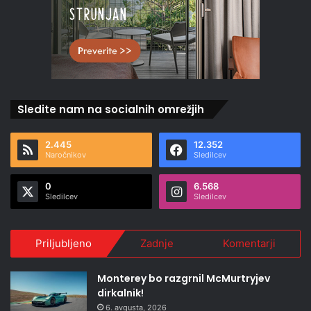
Sledite nam na socialnih omrežjih
2.445
12.352
Naročnikov
Sledilcev
0
6.568
Sledilcev
Sledilcev
Priljubljeno
Zadnje
Komentarji
Monterey bo razgrnil McMurtryjev
dirkalnik!
6. avgusta, 2026