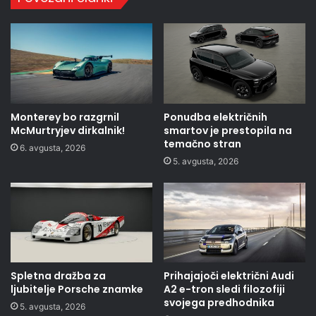
Monterey bo razgrnil
Ponudba električnih
McMurtryjev dirkalnik!
smartov je prestopila na
temačno stran
6. avgusta, 2026
5. avgusta, 2026
Spletna dražba za
Prihajajoči električni Audi
ljubitelje Porsche znamke
A2 e-tron sledi filozofiji
svojega predhodnika
5. avgusta, 2026