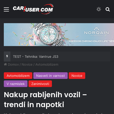
Meni
Switch
Iš
TEST - Tehnika: Vantrue JS3
Domov
/
Novice
/
Avtomobilizem
Avtomobilizem
Nasveti in varnost
Novice
V razmislek
Zanimivosti
Nakup rabljenih vozil –
trendi in napotki