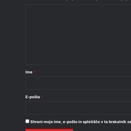
K
o
m
e
n
t
a
r
Ime
*
*
E-pošta
*
Shrani moje ime, e-pošto in spletišče v ta brskalnik 