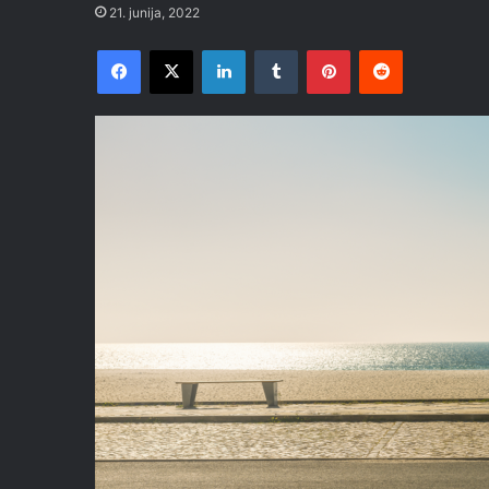
21. junija, 2022
Facebook
X
LinkedIn
Tumblr
Pinterest
Reddit