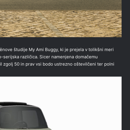
ënove študije My Ami Buggy, ki je prejela v tolikšni meri
lo-serijska različica. Sicer namenjena domačemu
 zgolj 50 in prav vsi bodo ustrezno oštevilčeni ter polni