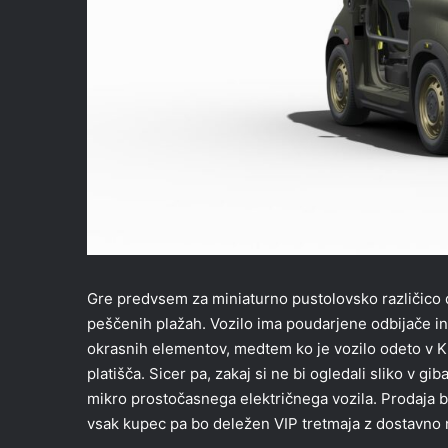
Gre predvsem za miniaturno pustolovsko različico d
peščenih plažah. Vozilo ima poudarjene odbijače in 
okrasnih elementov, medtem ko je vozilo odeto v K
platišča. Sicer pa, zakaj si ne bi ogledali sliko v gi
mikro prostočasnega električnega vozila. Prodaja bo
vsak kupec pa bo deležen VIP tretmaja z dostavno