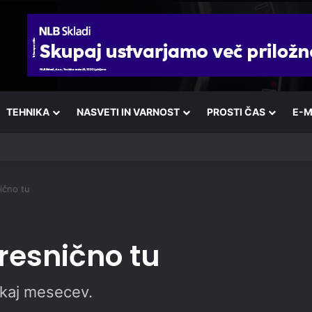
TEHNIKA
NASVETI IN VARNOST
PROSTI ČAS
E-M
ično tu
resnično tu
ekaj mesecev.