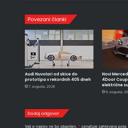
Povezani članki
Audi Nuvolari od skice do
Novi Merce
prototipa v rekordnih 405 dneh
4Door Coupé
električne s
7. avgusta, 2026
6. avgusta, 2
Dodaj odgovor
Vaš e-naslov ne bo objavljen.
*
označuje zahtevana polja