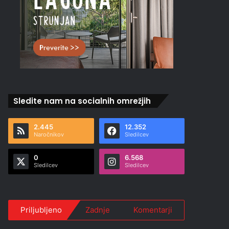
Sledite nam na socialnih omrežjih
2.445
12.352
Naročnikov
Sledilcev
0
6.568
Sledilcev
Sledilcev
Priljubljeno
Zadnje
Komentarji