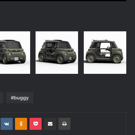
buggy
t
eddit
VKontakte
Odnoklassniki
Pocket
Deli po epošti
Natisni