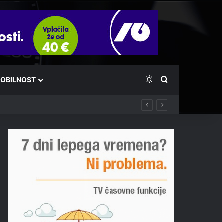
Switch skin
Išči
OBILNOST