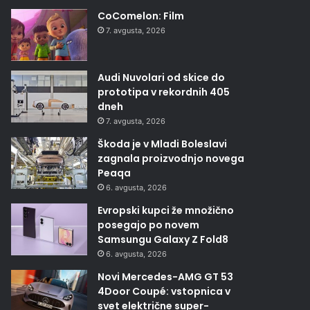
CoComelon: Film
7. avgusta, 2026
Audi Nuvolari od skice do
prototipa v rekordnih 405
dneh
7. avgusta, 2026
Škoda je v Mladi Boleslavi
zagnala proizvodnjo novega
Peaqa
6. avgusta, 2026
Evropski kupci že množično
posegajo po novem
Samsungu Galaxy Z Fold8
6. avgusta, 2026
Novi Mercedes-AMG GT 53
4Door Coupé: vstopnica v
svet električne super-