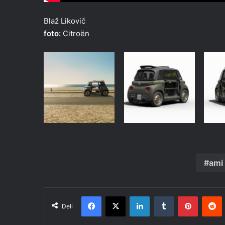
Blaž Likovič
foto:
Citroën
ami
Facebook
X
LinkedIn
Tumblr
Pinteres
R
Deli