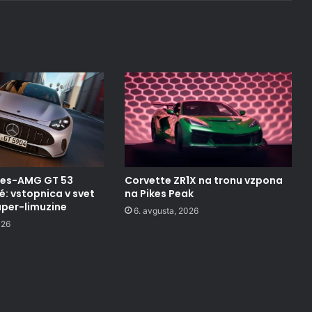
des-AMG GT 53
Corvette ZR1X na tronu vzpona
: vstopnica v svet
na Pikes Peak
uper-limuzine
6. avgusta, 2026
026