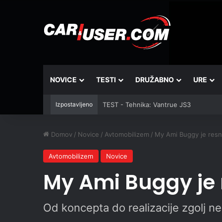
NOVICE
TESTI
DRUŽABNO
URE
Izpostavljeno
TEST - Tehnika: Vantrue JS3
Domov
/
Novice
/
Avtomobilizem
/
My Ami Buggy je resn
Avtomobilizem
Novice
My Ami Buggy je 
Od koncepta do realizacije zgolj n