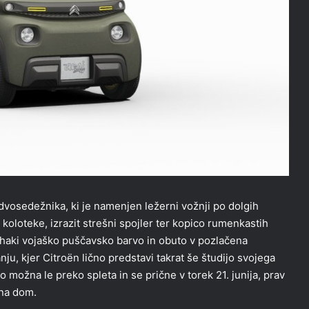
vosedežnika, ki je namenjen ležerni vožnji po dolgih
koloteke, izrazit strešni spojler ter kopico rumenkastih
haki vojaško puščavsko barvo in obuto v pozlačena
banju, kjer Citroën lično predstavi takrat še študijo svojega
 možna le preko spleta in se prične v torek 21. junija, prav
 na dom.