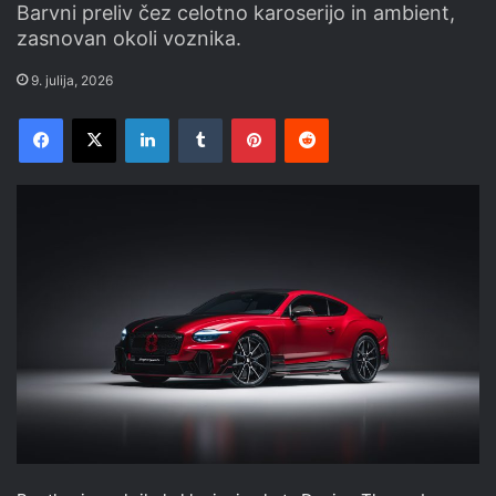
Barvni preliv čez celotno karoserijo in ambient,
zasnovan okoli voznika.
9. julija, 2026
Facebook
X
LinkedIn
Tumblr
Pinterest
Reddit