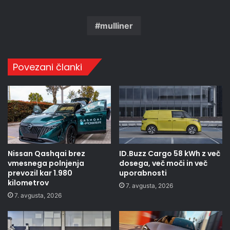
mulliner
Povezani članki
Nissan Qashqai brez
ID.Buzz Cargo 58 kWh z več
vmesnega polnjenja
dosega, več moči in več
prevozil kar 1.980
uporabnosti
kilometrov
7. avgusta, 2026
7. avgusta, 2026