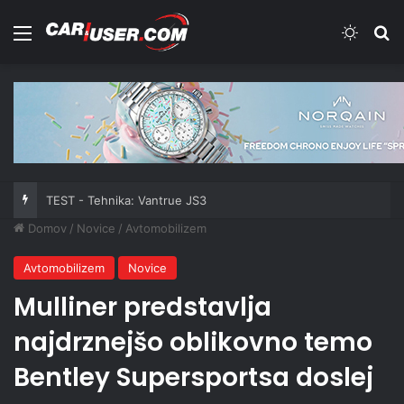
Meni
Switch
Iš
TEST - Tehnika: Vantrue JS3
Domov
/
Novice
/
Avtomobilizem
Avtomobilizem
Novice
Mulliner predstavlja
najdrznejšo oblikovno temo
Bentley Supersportsa doslej