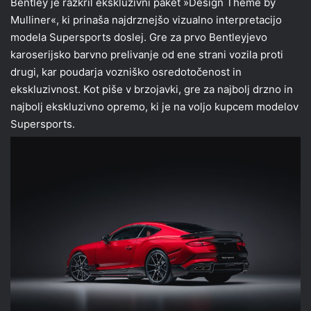
Bentley je razkril ekskluzivni paket »Design Theme by
Mulliner«, ki prinaša najdrznejšo vizualno interpretacijo
modela Supersports doslej. Gre za prvo Bentleyjevo
karoserijsko barvno prelivanje od ene strani vozila proti
drugi, kar poudarja vozniško osredotočenost in
ekskluzivnost. Kot piše v brzojavki, gre za najbolj drzno in
najbolj ekskluzivno opremo, ki je na voljo kupcem modelov
Supersports.