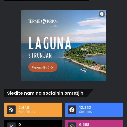
Sledite nam na socialnih omrežjih
2.445
12.352
Naročnikov
Sledilcev
0
6.568