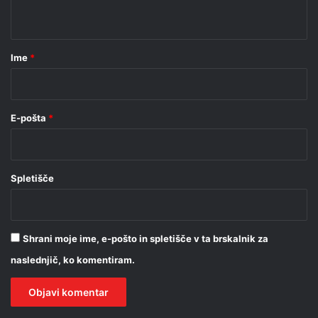
t
a
r
Ime
*
*
E-pošta
*
Spletišče
Shrani moje ime, e-pošto in spletišče v ta brskalnik za
naslednjič, ko komentiram.