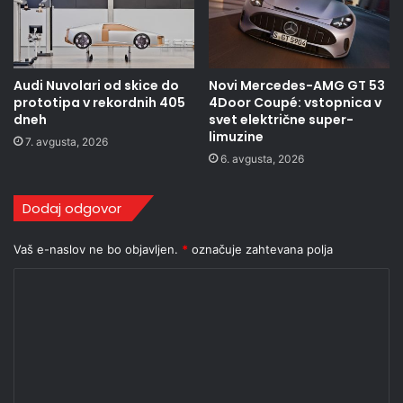
Audi Nuvolari od skice do
Novi Mercedes-AMG GT 53
prototipa v rekordnih 405
4Door Coupé: vstopnica v
dneh
svet električne super-
limuzine
7. avgusta, 2026
6. avgusta, 2026
Dodaj odgovor
Vaš e-naslov ne bo objavljen.
*
označuje zahtevana polja
K
o
m
e
n