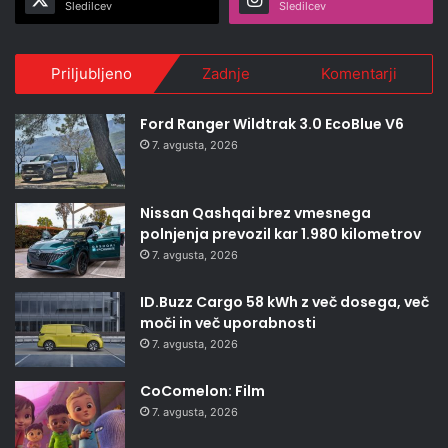
Sledilcev
Sledilcev
Priljubljeno
Zadnje
Komentarji
Ford Ranger Wildtrak 3.0 EcoBlue V6
7. avgusta, 2026
Nissan Qashqai brez vmesnega
polnjenja prevozil kar 1.980 kilometrov
7. avgusta, 2026
ID.Buzz Cargo 58 kWh z več dosega, več
moči in več uporabnosti
7. avgusta, 2026
CoComelon: Film
7. avgusta, 2026