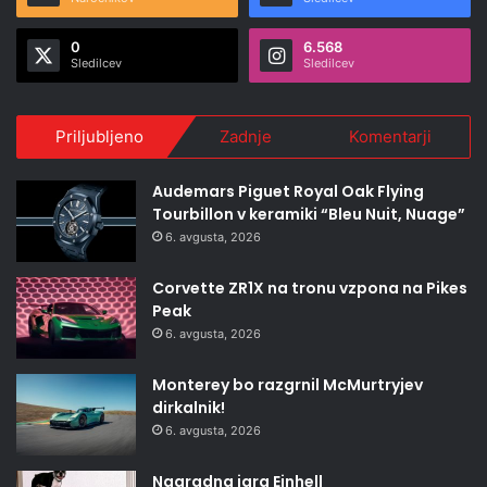
0
6.568
Sledilcev
Sledilcev
Priljubljeno
Zadnje
Komentarji
Audemars Piguet Royal Oak Flying
Tourbillon v keramiki “Bleu Nuit, Nuage”
6. avgusta, 2026
Corvette ZR1X na tronu vzpona na Pikes
Peak
6. avgusta, 2026
Monterey bo razgrnil McMurtryjev
dirkalnik!
6. avgusta, 2026
Nagradna igra Einhell