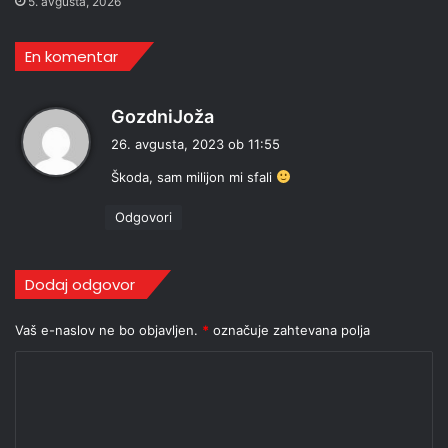
5. avgusta, 2026
En komentar
p
GozdniJoža
r
26. avgusta, 2023 ob 11:55
a
Škoda, sam milijon mi sfali
v
i
Odgovori
:
Dodaj odgovor
Vaš e-naslov ne bo objavljen.
*
označuje zahtevana polja
K
o
m