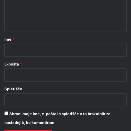
e
n
t
a
r
Ime
*
*
E-pošta
*
Spletišče
Shrani moje ime, e-pošto in spletišče v ta brskalnik za
naslednjič, ko komentiram.