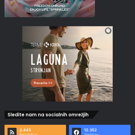
Sledite nam na socialnih omrežjih
2.445
12.352
Naročnikov
Sledilcev