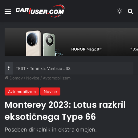
Meni
Switch
Iš
TEST - Tehnika: Vantrue JS3
Domov
/
Novice
/
Avtomobilizem
Avtomobilizem
Novice
Monterey 2023: Lotus razkril
eksotičnega Type 66
Poseben dirkalnik in ekstra omejen.