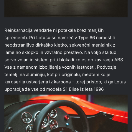
Reinkarnacija vendarle ni potekala brez manjših
sprememb. Pri Lotusu so namreč v Type 66 namestili
neodstranljivo dirkaško kletko, sekvenčni menjalnik z
lamelno sklopko in vzvratno prestavo. Na voljo sta tudi
servo volan in sistem priti blokadi koles ob zaviranju ABS.
Vse z namenom izboljšanja voznih lastnosti. Podvozje
temelji na aluminiju, kot pri originalu, medtem ko je
karoserija ustvarjena iz karbona – torej pristop, ki ga Lotus
uporablja že vse od modela S1 Elise iz leta 1996.