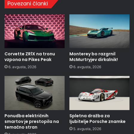
Povezani članki
Corvette ZR1X na tronu
Monterey bo razgrnil
vzpona na Pikes Peak
McMurtryjev dirkalnik!
6. avgusta, 2026
6. avgusta, 2026
Ponudba električnih
Spletna dražba za
smartov je prestopila na
ljubitelje Porsche znamke
temačno stran
5. avgusta, 2026