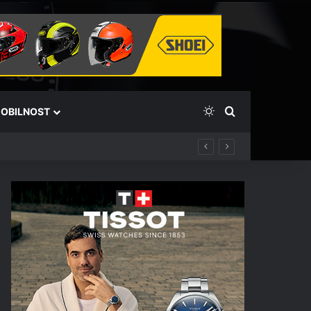
Switch skin
Išči
OBILNOST