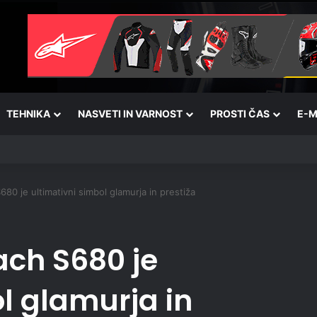
TEHNIKA
NASVETI IN VARNOST
PROSTI ČAS
E-M
 je ultimativni simbol glamurja in prestiža
ch S680 je
l glamurja in