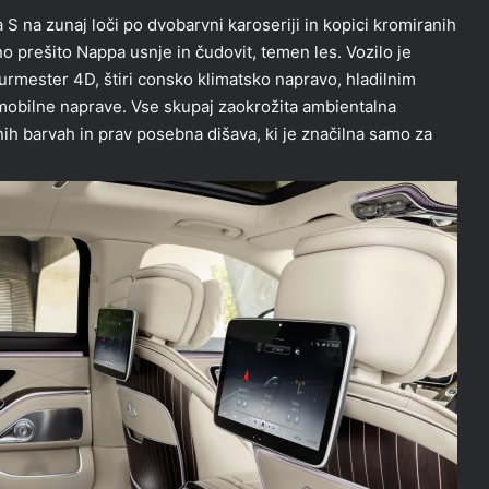
na zunaj loči po dvobarvni karoseriji in kopici kromiranih
o prešito Nappa usnje in čudovit, temen les. Vozilo je
mester 4D, štiri consko klimatsko napravo, hladilnim
 mobilne naprave. Vse skupaj zaokrožita ambientalna
ičnih barvah in prav posebna dišava, ki je značilna samo za