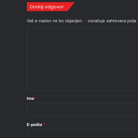
Dodaj odgovor
Vaš e-naslov ne bo objavljen.
*
označuje zahtevana polja
K
o
m
e
n
t
a
r
Ime
*
*
E-pošta
*