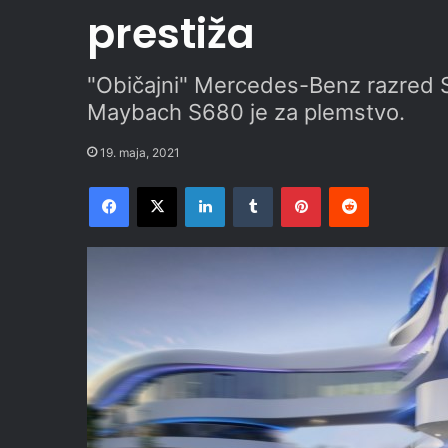
prestiža
"Običajni" Mercedes-Benz razred S
Maybach S680 je za plemstvo.
19. maja, 2021
Facebook
X
LinkedIn
Tumblr
Pinterest
Reddit