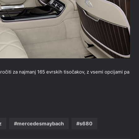
iti za najmanj 165 evrskih tisočakov, z vsemi opcijami pa
z
mercedesmaybach
s680