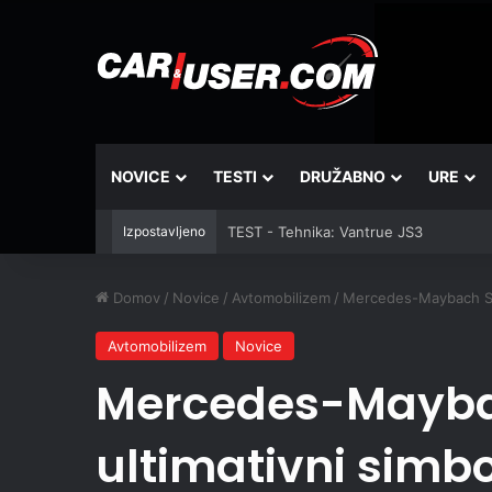
NOVICE
TESTI
DRUŽABNO
URE
Izpostavljeno
TEST - Tehnika: Vantrue JS3
Domov
/
Novice
/
Avtomobilizem
/
Mercedes-Maybach S680
Avtomobilizem
Novice
Mercedes-Mayba
ultimativni simbo