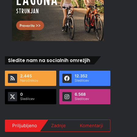
Sledite nam na socialnih omrežjih
2.445
12.352
Naročnikov
Sledilcev
0
6.568
Sledilcev
Sledilcev
Priljubljeno
Zadnje
Komentarji