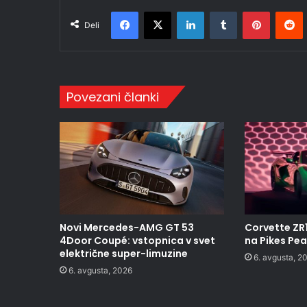
Facebook
X
LinkedIn
Tumblr
Pinteres
R
Deli
Povezani članki
Novi Mercedes-AMG GT 53
Corvette ZR
4Door Coupé: vstopnica v svet
na Pikes Pe
električne super-limuzine
6. avgusta, 2
6. avgusta, 2026