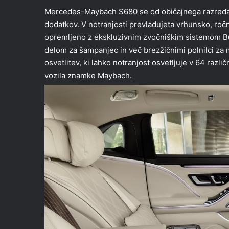
Mercedes-Maybach S680 se od običajnega razreda S 
dodatkov. V notranjosti prevladujeta vrhunsko, ročn
opremljeno z ekskluzivnim zvočniškim sistemom Bur
delom za šampanjec in več brezžičnimi polnilci za
osvetlitev, ki lahko notranjost osvetljuje v 64 razl
vozila znamke Maybach.