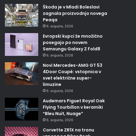
Škoda je v Mladi Boleslavi
zagnala proizvodnjo novega
Peaqa
6. avgusta, 2026
Evropski kupci že množično
posegajo po novem
Samsungu Galaxy Z Fold8
6. avgusta, 2026
Novi Mercedes-AMG GT 53
4Door Coupé: vstopnica v
svet električne super-
limuzine
6. avgusta, 2026
Audemars Piguet Royal Oak
Flying Tourbillon v keramiki
“Bleu Nuit, Nuage”
6. avgusta, 2026
Corvette ZR1X na tronu