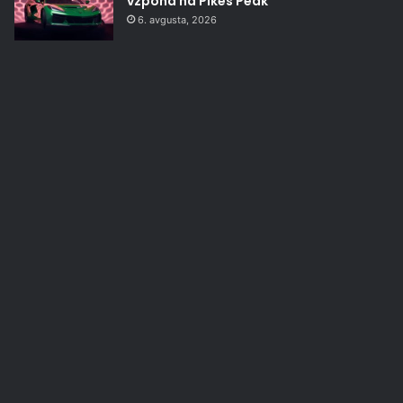
vzpona na Pikes Peak
6. avgusta, 2026