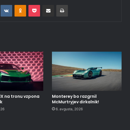
t
eddit
VKontakte
Odnoklassniki
Pocket
Deli po epošti
Natisni
1X na tronu vzpona
Monterey bo razgrnil
ak
McMurtryjev dirkalnik!
026
6. avgusta, 2026