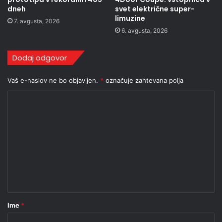
dneh
svet električne super-
limuzine
7. avgusta, 2026
6. avgusta, 2026
Dodaj odgovor
Vaš e-naslov ne bo objavljen.
*
označuje zahtevana polja
K
o
m
e
n
t
a
r
Ime
*
*