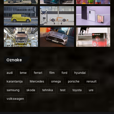
Oznake
audi
bmw
ferrari
film
ford
hyundai
karantanija
Mercedes
omega
porsche
renault
samsung
skoda
tehnika
test
toyota
ure
volkswagen