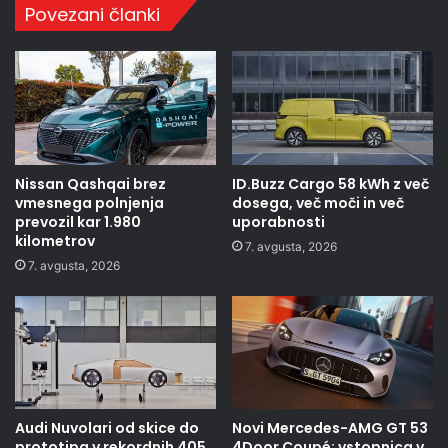
Povezani članki
Nissan Qashqai brez
ID.Buzz Cargo 58 kWh z več
vmesnega polnjenja
dosega, več moči in več
prevozil kar 1.980
uporabnosti
kilometrov
7. avgusta, 2026
7. avgusta, 2026
Audi Nuvolari od skice do
Novi Mercedes-AMG GT 53
prototipa v rekordnih 405
4Door Coupé: vstopnica v