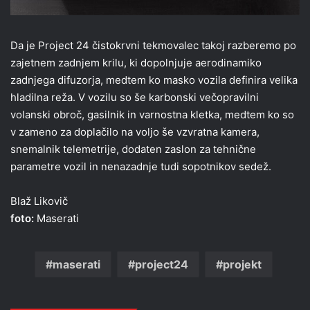
Da je Project 24 čistokrvni tekmovalec takoj razberemo po
zajetnem zadnjem krilu, ki dopolnjuje aerodinamiko
zadnjega difuzorja, medtem ko masko vozila definira velika
hladilna reža. V vozilu so še karbonski večopravilni
volanski obroč, gasilnik in varnostna kletka, medtem ko so
v zameno za doplačilo na voljo še vzvratna kamera,
snemalnik telemetrije, dodaten zaslon za tehnične
parametre vozil in nenazadnje tudi sopotnikov sedež.
Blaž Likovič
foto:
Maserati
maserati
project24
projekt