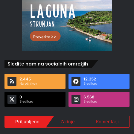
Sledite nam na socialnih omrežjih
2.445
12.352
Naročnikov
Sledilcev
0
6.568
Sledilcev
Sledilcev
Priljubljeno
Zadnje
Komentarji