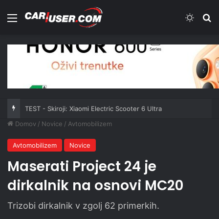
Meni
Switch
Iš
TEST - Gospodarska vozila: Ford Transit Custom Multicab 2.0 EcoBlue 170 KM A8
Domov
/
Novice
/
Avtomobilizem
Avtomobilizem
Novice
Maserati Project 24 je
dirkalnik na osnovi MC20
Trizobi dirkalnik v zgolj 62 primerkih.