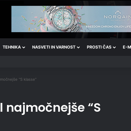
TEHNIKA
NASVETI IN VARNOST
PROSTI ČAS
E-M
ajmočnejše “S klasse”
il najmočnejše “S