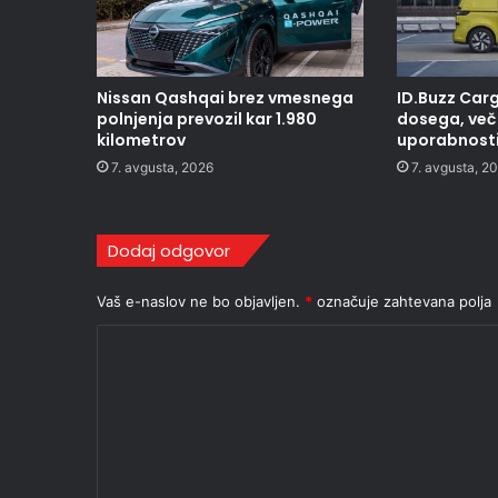
Nissan Qashqai brez vmesnega
ID.Buzz Carg
polnjenja prevozil kar 1.980
dosega, več 
kilometrov
uporabnost
7. avgusta, 2026
7. avgusta, 2
Dodaj odgovor
Vaš e-naslov ne bo objavljen.
*
označuje zahtevana polja
K
o
m
e
n