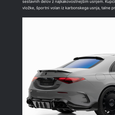
sestavnih delov z najkakovostnejšim usnjem. Kupc
vložke, športni volan iz karbonskega usnja, talne p