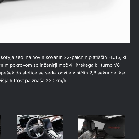
yja sedi na novih kovanih 22-palčnih platiščih FD.15, ki
rnim pokrovom so inženirji moč 4-litrskega bi-turno V8
ešek do stotice se sedaj odvije v pičlih 2,8 sekunde, kar
išja hitrost pa znaša 320 km/h.