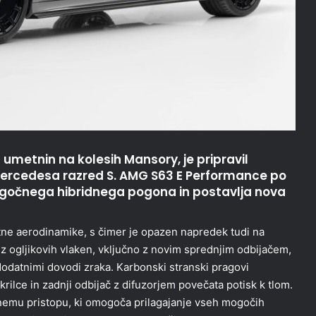
 umetnin na kolesih Mansory, je pripravil
ercedesa razred S. AMG S63 E Performance po
ogočnega hibridnega pogona in postavlja nova
otne aerodinamike, s čimer je opazen napredek tudi na
 iz ogljikovih vlaken, vključno z novim sprednjim odbijačem,
odatnimi dovodi zraka. Karbonski stranski pragovi
ilce in zadnji odbijač z difuzorjem povečata potisk k tlom.
nemu pristopu, ki omogoča prilagajanje vseh mogočih