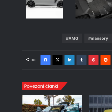
AMG
mansory
Facebook
X
LinkedIn
Tumblr
Pinteres
R
Deli
Povezani članki