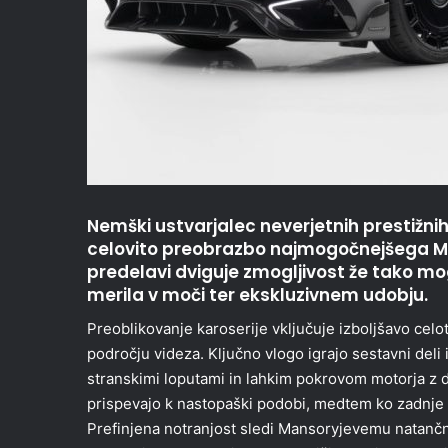
Nemški ustvarjalec neverjetnih prestižnih
celovito preobrazbo najmogočnejšega M
predelavi dviguje zmogljivost že tako m
merila v moči ter ekskluzivnem udobju.
Preoblikovanje karoserije vključuje izboljšavo cel
področju videza. Ključno vlogo igrajo sestavni deli
stranskimi loputami in lahkim pokrovom motorja z d
prispevajo k nastopaški podobi, medtem ko zadnje kr
Prefinjena notranjost sledi Mansoryjevemu natanč