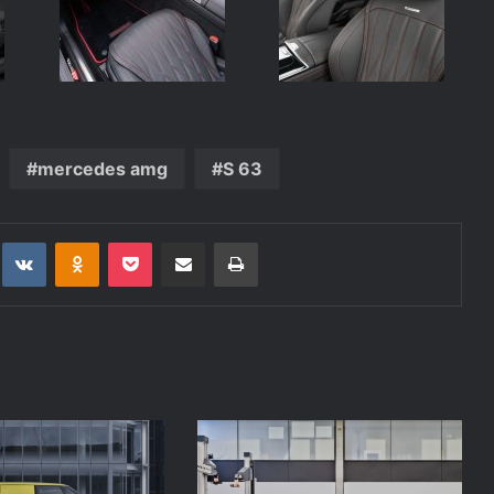
mercedes amg
S 63
t
eddit
VKontakte
Odnoklassniki
Pocket
Deli po epošti
Natisni