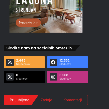
Sledite nam na socialnih omrežjih
2.445
12.352
Naročnikov
Sledilcev
0
6.568
Sledilcev
Sledilcev
Priljubljeno
Zadnje
Komentarji