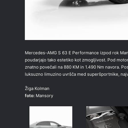
Mercedes-AMG S 63 E Performance izpod rok Mansor
poudarjajo tako estetiko kot zmogljivost. Pod moto
znatno povečali na 880 KM in 1.490 Nm navora. Posp
luksuzno limuzino uvršča med superšportnike, najv
Žiga Kolman
foto:
Mansory