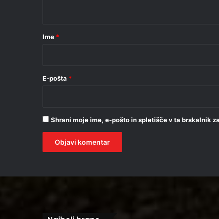
t
a
r
Ime
*
*
E-pošta
*
Shrani moje ime, e-pošto in spletišče v ta brskalnik 