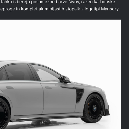
i lahko izberejo posamezne barve šivov, razen karbonske
reproge in komplet aluminijastih stopalk z logotipi Mansory.