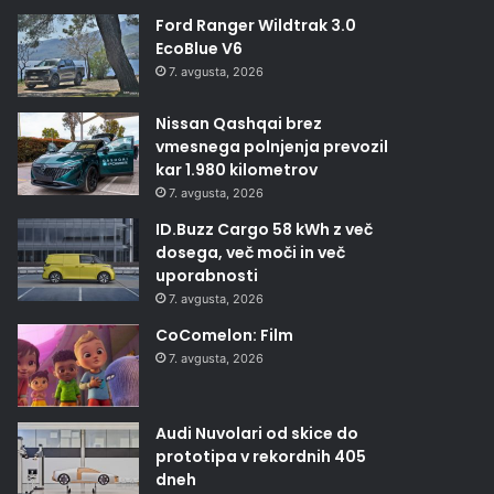
Ford Ranger Wildtrak 3.0
EcoBlue V6
7. avgusta, 2026
Nissan Qashqai brez
vmesnega polnjenja prevozil
kar 1.980 kilometrov
7. avgusta, 2026
ID.Buzz Cargo 58 kWh z več
dosega, več moči in več
uporabnosti
7. avgusta, 2026
CoComelon: Film
7. avgusta, 2026
Audi Nuvolari od skice do
prototipa v rekordnih 405
dneh