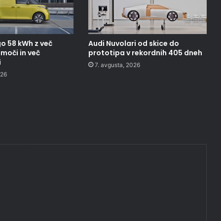
o 58 kWh z več
Audi Nuvolari od skice do
moči in več
prototipa v rekordnih 405 dneh
i
7. avgusta, 2026
026