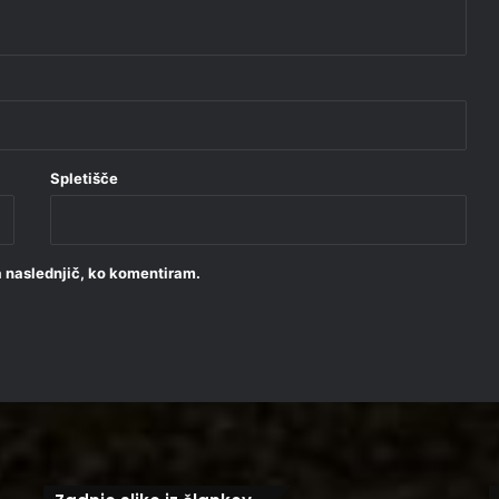
Spletišče
za naslednjič, ko komentiram.