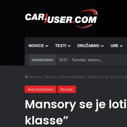
NOVICE
TESTI
DRUŽABNO
URE
Izpostavljeno
TEST - Tehnika: Vantrue JS3
Domov
/
Novice
/
Avtomobilizem
/
Mansory se je lotil n
Avtomobilizem
Novice
Mansory se je lot
klasse”