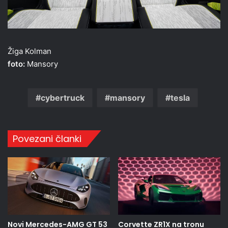
Žiga Kolman
foto:
Mansory
cybertruck
mansory
tesla
Povezani članki
Novi Mercedes-AMG GT 53
Corvette ZR1X na tronu