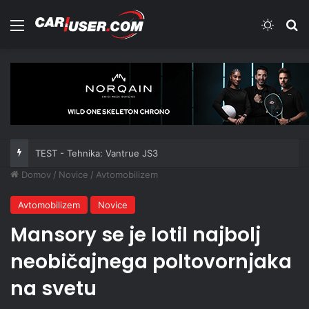
Meni
Switch
Iš
TEST - Tehnika: Vantrue JS3
Domov
/
Novice
/
Avtomobilizem
Avtomobilizem
Novice
Mansory se je lotil najbolj
neobičajnega poltovornjaka
na svetu