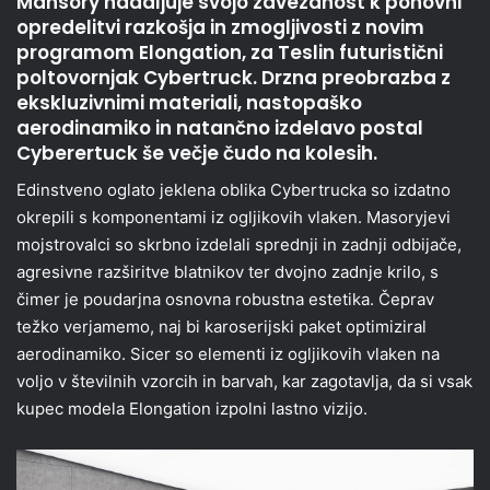
Mansory nadaljuje svojo zavezanost k ponovni
opredelitvi razkošja in zmogljivosti z novim
programom Elongation, za Teslin futuristični
poltovornjak Cybertruck. Drzna preobrazba z
ekskluzivnimi materiali, nastopaško
aerodinamiko in natančno izdelavo postal
Cyberertuck še večje čudo na kolesih.
Edinstveno oglato jeklena oblika Cybertrucka so izdatno
okrepili s komponentami iz ogljikovih vlaken. Masoryjevi
mojstrovalci so skrbno izdelali sprednji in zadnji odbijače,
agresivne razširitve blatnikov ter dvojno zadnje krilo, s
čimer je poudarjna osnovna robustna estetika. Čeprav
težko verjamemo, naj bi karoserijski paket optimiziral
aerodinamiko. Sicer so elementi iz ogljikovih vlaken na
voljo v številnih vzorcih in barvah, kar zagotavlja, da si vsak
kupec modela Elongation izpolni lastno vizijo.