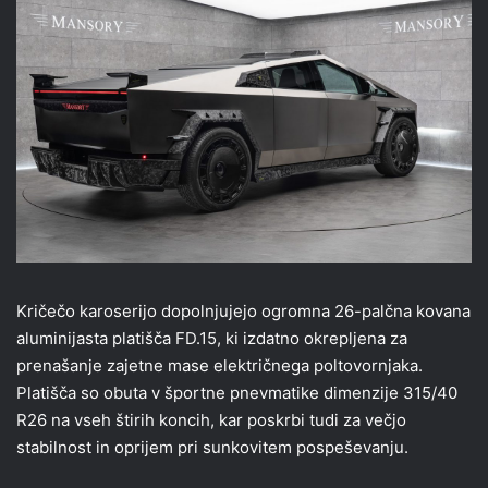
Kričečo karoserijo dopolnjujejo ogromna 26-palčna kovana
aluminijasta platišča FD.15, ki izdatno okrepljena za
prenašanje zajetne mase električnega poltovornjaka.
Platišča so obuta v športne pnevmatike dimenzije 315/40
R26 na vseh štirih koncih, kar poskrbi tudi za večjo
stabilnost in oprijem pri sunkovitem pospeševanju.