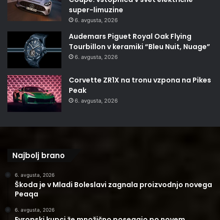
super-limuzine
6. avgusta, 2026
Audemars Piguet Royal Oak Flying
Tourbillon v keramiki “Bleu Nuit, Nuage”
6. avgusta, 2026
Corvette ZR1X na tronu vzpona na Pikes
Peak
6. avgusta, 2026
Najbolj brano
6. avgusta, 2026
Škoda je v Mladi Boleslavi zagnala proizvodnjo novega
Peaqa
6. avgusta, 2026
Evropski kupci že množično posegajo po novem