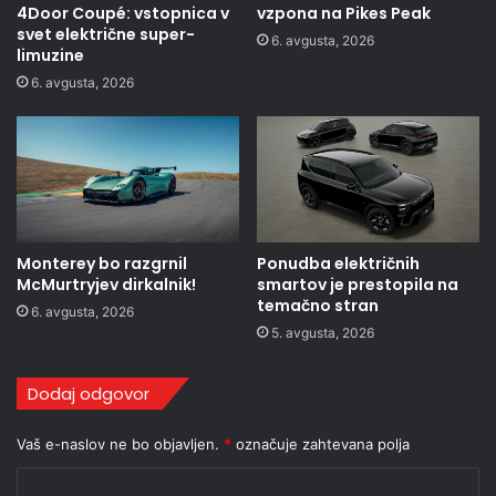
4Door Coupé: vstopnica v
vzpona na Pikes Peak
svet električne super-
6. avgusta, 2026
limuzine
6. avgusta, 2026
Monterey bo razgrnil
Ponudba električnih
McMurtryjev dirkalnik!
smartov je prestopila na
temačno stran
6. avgusta, 2026
5. avgusta, 2026
Dodaj odgovor
Vaš e-naslov ne bo objavljen.
*
označuje zahtevana polja
K