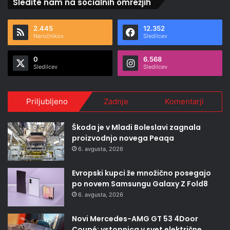
Sledite nam na socialnih omrežjih
2.445
12.352
Naročnikov
Sledilcev
0
6.568
Sledilcev
Sledilcev
Priljubljeno
Zadnje
Komentarji
Škoda je v Mladi Boleslavi zagnala
proizvodnjo novega Peaqa
6. avgusta, 2026
Evropski kupci že množično posegajo
po novem Samsungu Galaxy Z Fold8
6. avgusta, 2026
Novi Mercedes-AMG GT 53 4Door
Coupé: vstopnica v svet električne