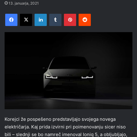
13. januarja, 2021
Facebook
X
LinkedIn
Tumblr
Pinterest
Reddit
Korejci že pospešeno predstavljajo svojega novega
električarja. Kaj prida izvirni pri poimenovanju sicer niso
bili – slednji se bo namreč imenoval Ioniq 5, a obljubljajo,