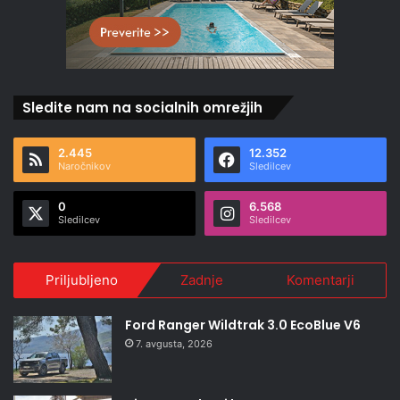
Sledite nam na socialnih omrežjih
2.445
12.352
Naročnikov
Sledilcev
0
6.568
Sledilcev
Sledilcev
Priljubljeno
Zadnje
Komentarji
Ford Ranger Wildtrak 3.0 EcoBlue V6
7. avgusta, 2026