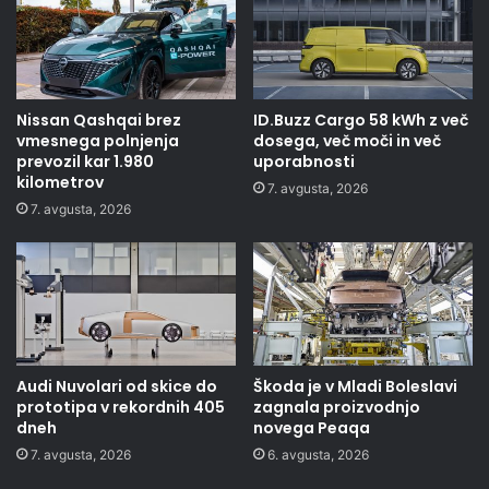
Nissan Qashqai brez
ID.Buzz Cargo 58 kWh z več
vmesnega polnjenja
dosega, več moči in več
prevozil kar 1.980
uporabnosti
kilometrov
7. avgusta, 2026
7. avgusta, 2026
Audi Nuvolari od skice do
Škoda je v Mladi Boleslavi
prototipa v rekordnih 405
zagnala proizvodnjo
dneh
novega Peaqa
7. avgusta, 2026
6. avgusta, 2026