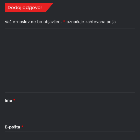
Dodaj odgovor
Vaš e-naslov ne bo objavljen.
*
označuje zahtevana polja
K
o
m
e
n
t
a
r
Ime
*
*
E-pošta
*