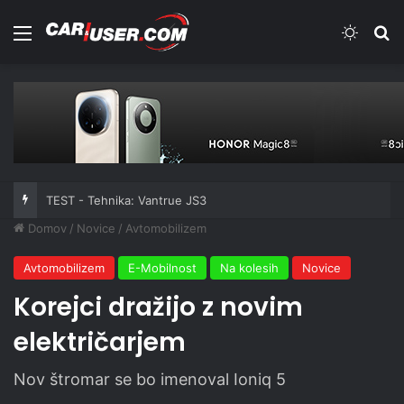
Meni
Switch
Iš
TEST - Tehnika: Vantrue JS3
Domov
/
Novice
/
Avtomobilizem
Avtomobilizem
E-Mobilnost
Na kolesih
Novice
Korejci dražijo z novim
električarjem
Nov štromar se bo imenoval Ioniq 5