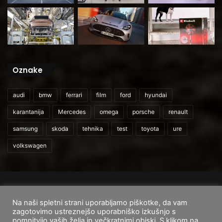
Oznake
audi
bmw
ferrari
film
ford
hyundai
karantanija
Mercedes
omega
porsche
renault
samsung
skoda
tehnika
test
toyota
ure
volkswagen
© 2026
CarAndUser.com
Na naši spletni strani uporabljamo piškotke, da vam
Domov
O nas
Cenik storitev
Pogoji uporabe
zagotovimo ustreznejšo uporabniško izkušnjo s
pomnitvijo vaših želja in večkratnimi obiski. S klikom na