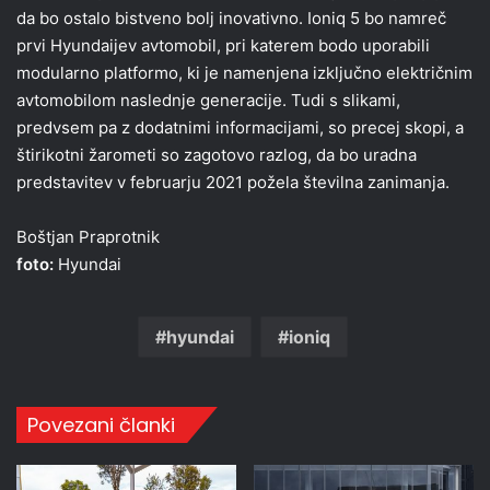
da bo ostalo bistveno bolj inovativno. Ioniq 5 bo namreč
prvi Hyundaijev avtomobil, pri katerem bodo uporabili
modularno platformo, ki je namenjena izključno električnim
avtomobilom naslednje generacije. Tudi s slikami,
predvsem pa z dodatnimi informacijami, so precej skopi, a
štirikotni žarometi so zagotovo razlog, da bo uradna
predstavitev v februarju 2021 požela številna zanimanja.
Boštjan Praprotnik
foto:
Hyundai
hyundai
ioniq
Povezani članki