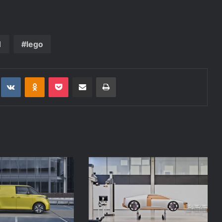
1
lego
t
eddit
VKontakte
Odnoklassniki
Pocket
Deli po epošti
Natisni