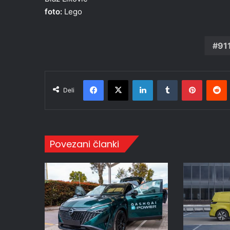
foto:
Lego
91
Facebook
X
LinkedIn
Tumblr
Pinteres
R
Deli
Povezani članki