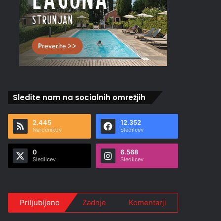
Sledite nam na socialnih omrežjih
2.445
12.352
Naročnikov
Sledilcev
0
6.568
Sledilcev
Sledilcev
Priljubljeno
Zadnje
Komentarji