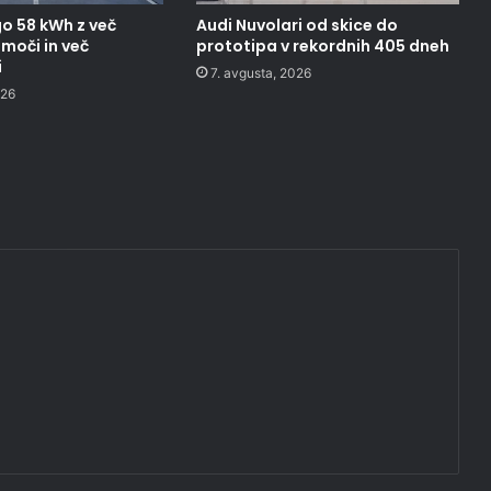
o 58 kWh z več
Audi Nuvolari od skice do
moči in več
prototipa v rekordnih 405 dneh
i
7. avgusta, 2026
026