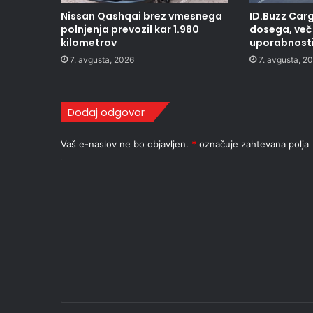
Nissan Qashqai brez vmesnega
ID.Buzz Carg
polnjenja prevozil kar 1.980
dosega, več 
kilometrov
uporabnost
7. avgusta, 2026
7. avgusta, 2
Dodaj odgovor
Vaš e-naslov ne bo objavljen.
*
označuje zahtevana polja
K
o
m
e
n
t
a