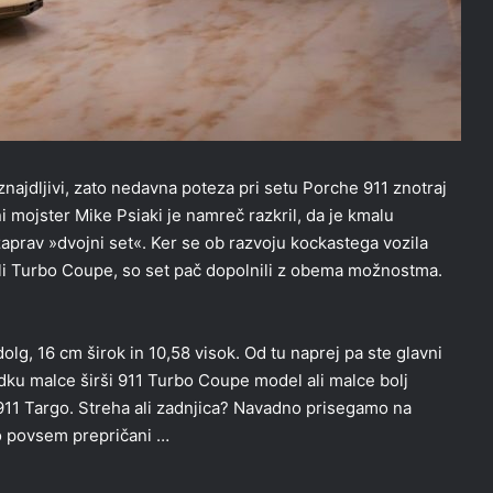
najdljivi, zato nedavna poteza pri setu Porche 911 znotraj
i mojster Mike Psiaki je namreč razkril, da je kmalu
zaprav »dvojni set«. Ker se ob razvoju kockastega vozila
 ali Turbo Coupe, so set pač dopolnili z obema možnostma.
g, 16 cm širok in 10,58 visok. Od tu naprej pa ste glavni
zadku malce širši 911 Turbo Coupe model ali malce bolj
11 Targo. Streha ali zadnjica? Navadno prisegamo na
o povsem prepričani …