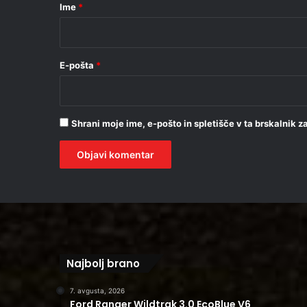
r
Ime
*
*
E-pošta
*
Shrani moje ime, e-pošto in spletišče v ta brskalnik 
Najbolj brano
7. avgusta, 2026
Ford Ranger Wildtrak 3.0 EcoBlue V6