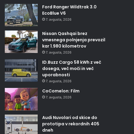
Ford Ranger Wildtrak 3.0
EcoBlue V6
7. avgusta, 2026
Nissan Qashqai brez
vmesnega polnjenja prevozil
kar 1.980 kilometrov
7. avgusta, 2026
ID.Buzz Cargo 58 kWh z več
dosega, več moči in več
uporabnosti
7. avgusta, 2026
CoComelon: Film
7. avgusta, 2026
Audi Nuvolari od skice do
prototipa v rekordnih 405
dneh