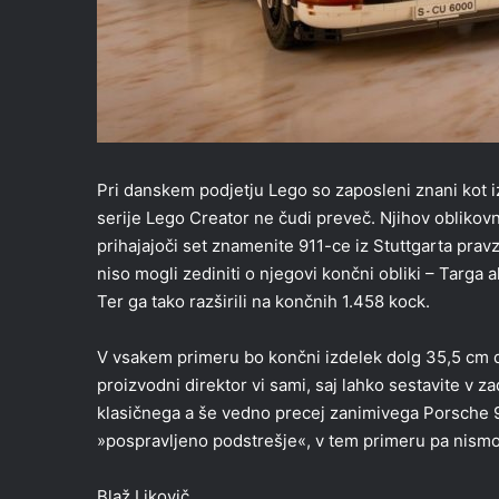
Pri danskem podjetju Lego so zaposleni znani kot iz
serije Lego Creator ne čudi preveč. Njihov oblikovn
prihajajoči set znamenite 911-ce iz Stuttgarta prav
niso mogli zediniti o njegovi končni obliki – Targa
Ter ga tako razširili na končnih 1.458 kock.
V vsakem primeru bo končni izdelek dolg 35,5 cm dol
proizvodni direktor vi sami, saj lahko sestavite v 
klasičnega a še vedno precej zanimivega Porsche 9
»pospravljeno podstrešje«, v tem primeru pa nism
Blaž Likovič