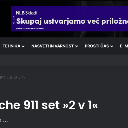
TEHNIKA
NASVETI IN VARNOST
PROSTI ČAS
E-M
11 set »2 v 1«
he 911 set »2 v 1«
e …