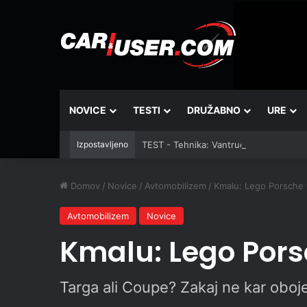
NOVICE
TESTI
DRUŽABNO
URE
Izpostavljeno
TEST - Tehnika: Vantrue JS3
Domov
/
Novice
/
Avtomobilizem
/
Kmalu: Lego Porsche 9
Avtomobilizem
Novice
Kmalu: Lego Porsc
Targa ali Coupe? Zakaj ne kar oboj